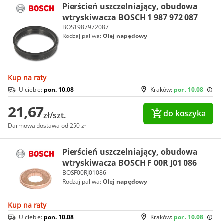
Pierścień uszczelniający, obudowa
wtryskiwacza BOSCH 1 987 972 087
BOS1987972087
Rodzaj paliwa:
Olej napędowy
Kup na raty
U ciebie:
pon. 10.08
Kraków:
pon. 10.08
21,67
do koszyka
zł/szt.
Darmowa dostawa od 250 zł
Pierścień uszczelniający, obudowa
wtryskiwacza BOSCH F 00R J01 086
BOSF00RJ01086
Rodzaj paliwa:
Olej napędowy
Kup na raty
U ciebie:
pon. 10.08
Kraków:
pon. 10.08