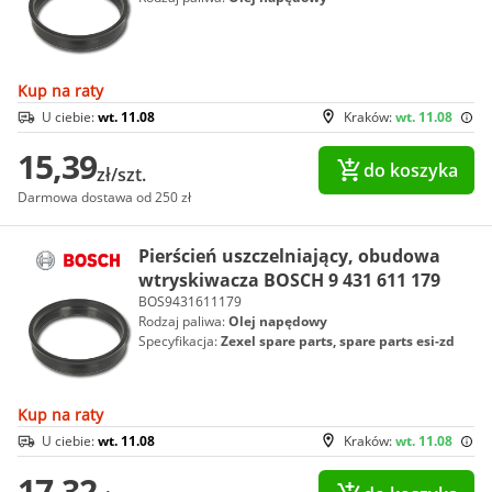
Kup na raty
U ciebie:
wt. 11.08
Kraków:
wt. 11.08
15,39
do koszyka
zł/szt.
Darmowa dostawa od 250 zł
Pierścień uszczelniający, obudowa
wtryskiwacza BOSCH 9 431 611 179
BOS9431611179
Rodzaj paliwa:
Olej napędowy
Specyfikacja:
Zexel spare parts, spare parts esi-zd
Kup na raty
U ciebie:
wt. 11.08
Kraków:
wt. 11.08
17,32