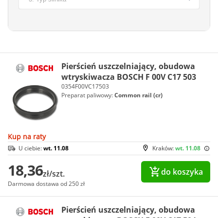
Pierścień uszczelniający, obudowa
wtryskiwacza BOSCH F 00V C17 503
0354F00VC17503
Preparat paliwowy:
Common rail (cr)
Kup na raty
U ciebie:
wt. 11.08
Kraków:
wt. 11.08
18,36
do koszyka
zł/szt.
Darmowa dostawa od 250 zł
Pierścień uszczelniający, obudowa