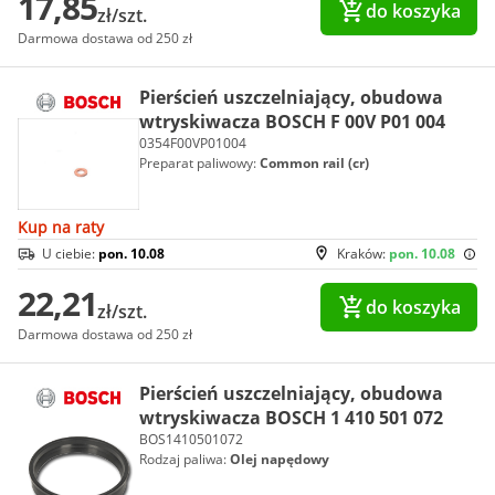
17,85
do koszyka
zł/szt.
Darmowa dostawa od 250 zł
Pierścień uszczelniający, obudowa
wtryskiwacza BOSCH F 00V P01 004
0354F00VP01004
Preparat paliwowy:
Common rail (cr)
Kup na raty
U ciebie:
pon. 10.08
Kraków:
pon. 10.08
22,21
do koszyka
zł/szt.
Darmowa dostawa od 250 zł
Pierścień uszczelniający, obudowa
wtryskiwacza BOSCH 1 410 501 072
BOS1410501072
Rodzaj paliwa:
Olej napędowy