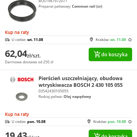
BOS1987972077
Preparat paliwowy:
Common rail (cr)
Kup na raty
U ciebie:
wt. 11.08
Kraków:
wt. 11.08
62,04
do koszyka
zł/szt.
Darmowa dostawa od 250 zł
Pierścień uszczelniający, obudowa
wtryskiwacza BOSCH 2 430 105 055
03542430105055
Rodzaj paliwa:
Olej napędowy
Kup na raty
U ciebie:
pon. 10.08
Kraków:
pon. 10.08
19,43
do koszyka