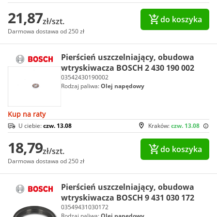
21,87
do koszyka
zł/szt.
Darmowa dostawa od 250 zł
Pierścień uszczelniający, obudowa
wtryskiwacza BOSCH 2 430 190 002
03542430190002
Rodzaj paliwa:
Olej napędowy
Kup na raty
U ciebie:
czw. 13.08
Kraków:
czw. 13.08
18,79
do koszyka
zł/szt.
Darmowa dostawa od 250 zł
Pierścień uszczelniający, obudowa
wtryskiwacza BOSCH 9 431 030 172
03549431030172
Rodzaj paliwa:
Olej napędowy