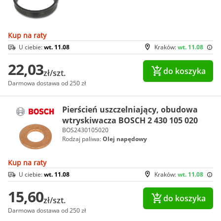
Kup na raty
U ciebie:
wt. 11.08
Kraków:
wt. 11.08
22,03
do koszyka
zł/szt.
Darmowa dostawa od 250 zł
Pierścień uszczelniający, obudowa
wtryskiwacza BOSCH 2 430 105 020
BOS2430105020
Rodzaj paliwa:
Olej napędowy
Kup na raty
U ciebie:
wt. 11.08
Kraków:
wt. 11.08
15,60
do koszyka
zł/szt.
Darmowa dostawa od 250 zł