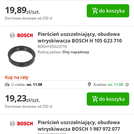
19,89
do koszyka
zł/szt.
Darmowa dostawa od 250 zł
Pierścień uszczelniający, obudowa
wtryskiwacza BOSCH H 105 G23 710
BOSH105G23710
Rodzaj paliwa:
Olej napędowy
Kup na raty
U ciebie:
wt. 11.08
Kraków:
wt. 11.08
19,23
do koszyka
zł/szt.
Darmowa dostawa od 250 zł
Pierścień uszczelniający, obudowa
wtryskiwacza BOSCH 1 987 972 077