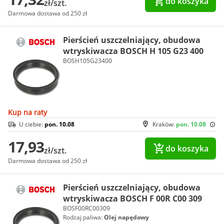
do koszyka
zł/szt.
Darmowa dostawa od 250 zł
Pierścień uszczelniający, obudowa
wtryskiwacza BOSCH H 105 G23 400
BOSH105G23400
Kup na raty
U ciebie:
pon. 10.08
Kraków:
pon. 10.08
17,93
do koszyka
zł/szt.
Darmowa dostawa od 250 zł
Pierścień uszczelniający, obudowa
wtryskiwacza BOSCH F 00R C00 309
BOSF00RC00309
Rodzaj paliwa:
Olej napędowy