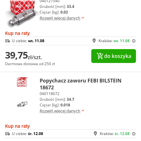
040127540
Grubość [mm]:
33.4
Ciężar [kg]:
0.02
Rozwiń więcej danych
Kup na raty
U ciebie:
wt. 11.08
Kraków:
wt. 11.08
39,75
do koszyka
zł/szt.
Darmowa dostawa od 250 zł
Popychacz zaworu FEBI BILSTEIN
18672
040118672
Grubość [mm]:
34.7
Ciężar [kg]:
0.018
Rozwiń więcej danych
Kup na raty
U ciebie:
śr. 12.08
Kraków:
śr. 12.08