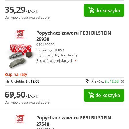
35,29
do koszyka
zł/szt.
Darmowa dostawa od 250 zł
Popychacz zaworu FEBI BILSTEIN
29930
040129930
Ciężar [kg]:
0.057
Tryb pracy:
Hydrauliczny
Rozwiń więcej danych
Kup na raty
U ciebie:
śr. 12.08
Kraków:
śr. 12.08
69,50
do koszyka
zł/szt.
Darmowa dostawa od 250 zł
Popychacz zaworu FEBI BILSTEIN
27540