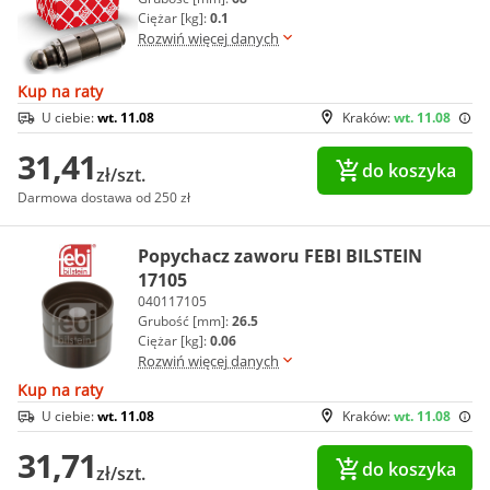
Ciężar [kg]:
0.1
Rozwiń więcej danych
Kup na raty
U ciebie:
wt. 11.08
Kraków:
wt. 11.08
31,41
do koszyka
zł/szt.
Darmowa dostawa od 250 zł
Popychacz zaworu FEBI BILSTEIN
17105
040117105
Grubość [mm]:
26.5
Ciężar [kg]:
0.06
Rozwiń więcej danych
Kup na raty
U ciebie:
wt. 11.08
Kraków:
wt. 11.08
31,71
do koszyka
zł/szt.