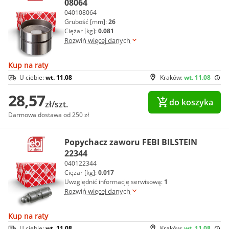
08064
040108064
Grubość [mm]:
26
Ciężar [kg]:
0.081
Rozwiń więcej danych
Kup na raty
U ciebie:
wt. 11.08
Kraków:
wt. 11.08
28,57
do koszyka
zł/szt.
Darmowa dostawa od 250 zł
Popychacz zaworu FEBI BILSTEIN
22344
040122344
Ciężar [kg]:
0.017
Uwzględnić informację serwisową:
1
Rozwiń więcej danych
Kup na raty
U ciebie:
wt. 11.08
Kraków:
wt. 11.08