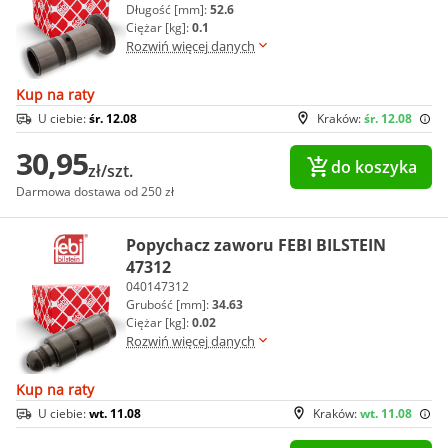
Długość [mm]:
52.6
Ciężar [kg]:
0.1
Rozwiń więcej danych
Kup na raty
U ciebie:
śr. 12.08
Kraków:
śr. 12.08
30,95
do koszyka
zł/szt.
Darmowa dostawa od 250 zł
Popychacz zaworu FEBI BILSTEIN
47312
040147312
Grubość [mm]:
34.63
Ciężar [kg]:
0.02
Rozwiń więcej danych
Kup na raty
U ciebie:
wt. 11.08
Kraków:
wt. 11.08