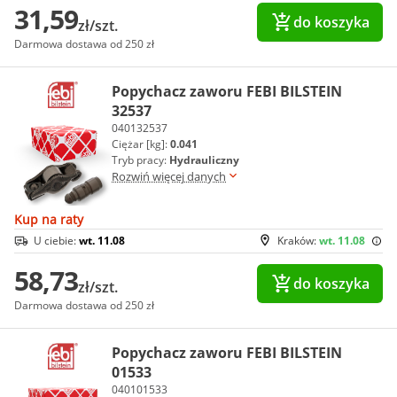
31,59
do koszyka
zł/szt.
Darmowa dostawa od 250 zł
Popychacz zaworu FEBI BILSTEIN
32537
040132537
Ciężar [kg]:
0.041
Tryb pracy:
Hydrauliczny
Rozwiń więcej danych
Kup na raty
U ciebie:
wt. 11.08
Kraków:
wt. 11.08
58,73
do koszyka
zł/szt.
Darmowa dostawa od 250 zł
Popychacz zaworu FEBI BILSTEIN
01533
040101533