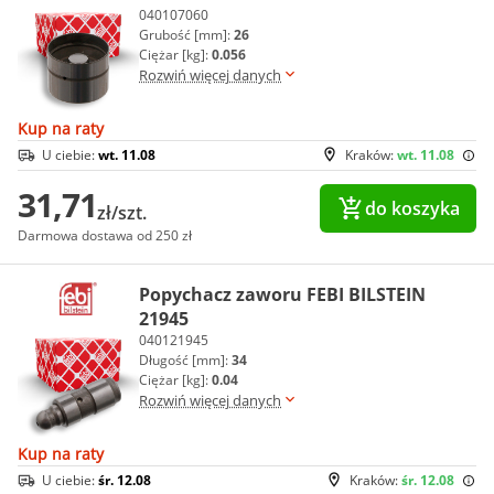
040107060
Grubość [mm]:
26
Ciężar [kg]:
0.056
Rozwiń więcej danych
Kup na raty
U ciebie:
wt. 11.08
Kraków:
wt. 11.08
31,71
do koszyka
zł/szt.
Darmowa dostawa od 250 zł
Popychacz zaworu FEBI BILSTEIN
21945
040121945
Długość [mm]:
34
Ciężar [kg]:
0.04
Rozwiń więcej danych
Kup na raty
U ciebie:
śr. 12.08
Kraków:
śr. 12.08