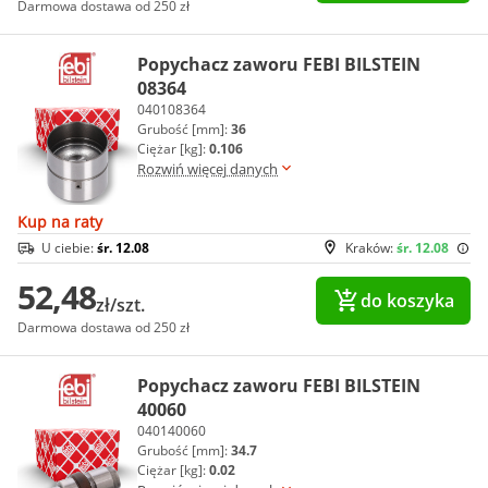
Darmowa dostawa od 250 zł
Popychacz zaworu FEBI BILSTEIN
08364
040108364
Grubość [mm]:
36
Ciężar [kg]:
0.106
Rozwiń więcej danych
Kup na raty
U ciebie:
śr. 12.08
Kraków:
śr. 12.08
52,48
do koszyka
zł/szt.
Darmowa dostawa od 250 zł
Popychacz zaworu FEBI BILSTEIN
40060
040140060
Grubość [mm]:
34.7
Ciężar [kg]:
0.02