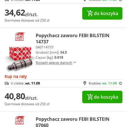
34,62
do koszyka
zł/szt.
Darmowa dostawa od 250 zł
Popychacz zaworu FEBI BILSTEIN
14737
040114737
Grubość [mm]:
34.5
Ciężar [kg]:
0.018
Rozwiń więcej danych
Kup na raty
U ciebie:
wt. 11.08
Kraków:
wt. 11.08
40,80
do koszyka
zł/szt.
Darmowa dostawa od 250 zł
Popychacz zaworu FEBI BILSTEIN
07060