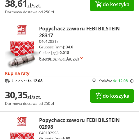
38,61
do koszyka
zł/szt.
Darmowa dostawa od 250 zł
Popychacz zaworu FEBI BILSTEIN
28317
040128317
Grubość [mm]:
34.6
Ciężar [kg]:
0.018
Rozwiń więcej danych
Kup na raty
U ciebie:
śr. 12.08
Kraków:
śr. 12.08
30,35
do koszyka
zł/szt.
Darmowa dostawa od 250 zł
Popychacz zaworu FEBI BILSTEIN
02998
040102998
Grubość [mm]:
68