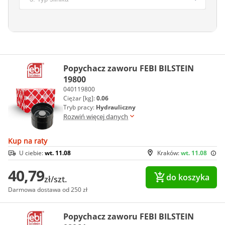
Popychacz zaworu FEBI BILSTEIN
19800
040119800
Ciężar [kg]:
0.06
Tryb pracy:
Hydrauliczny
Rozwiń więcej danych
Kup na raty
U ciebie:
wt. 11.08
Kraków:
wt. 11.08
40,79
do koszyka
zł/szt.
Darmowa dostawa od 250 zł
Popychacz zaworu FEBI BILSTEIN