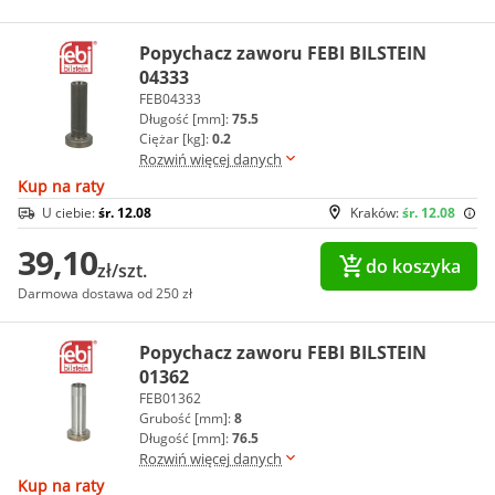
Popychacz zaworu FEBI BILSTEIN
04333
FEB04333
Długość [mm]:
75.5
Ciężar [kg]:
0.2
Rozwiń więcej danych
Kup na raty
U ciebie:
śr. 12.08
Kraków:
śr. 12.08
39,10
do koszyka
zł/szt.
Darmowa dostawa od 250 zł
Popychacz zaworu FEBI BILSTEIN
01362
FEB01362
Grubość [mm]:
8
Długość [mm]:
76.5
Rozwiń więcej danych
Kup na raty