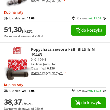
Rozwiń więcej danych
Kup na raty
U ciebie:
wt. 11.08
Kraków:
wt. 11.08
51,30
do koszyka
zł/szt.
Darmowa dostawa od 250 zł
Popychacz zaworu FEBI BILSTEIN
19443
040119443
Grubość [mm]:
62
Ciężar [kg]:
0.136
Rozwiń więcej danych
Kup na raty
U ciebie:
wt. 11.08
Kraków:
wt. 11.08
38,37
do koszyka
zł/szt.
Darmowa dostawa od 250 zł