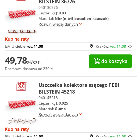
BILSTEIN 36776
040136776
Ciężar [kg]:
0.03
Materiał:
Nbr (nitril-butadien-kauczuk)
Rozwiń więcej danych
Kup na raty
U ciebie:
wt. 11.08
Kraków:
wt. 11.08
49,78
do koszyka
zł/szt.
Darmowa dostawa od 250 zł
Uszczelka kolektora ssącego FEBI
BILSTEIN 45218
040145218
Ciężar [kg]:
0.025
Materiał:
Guma
Rozwiń więcej danych
Kup na raty
U ciebie:
wt. 11.08
Kraków:
wt. 11.08