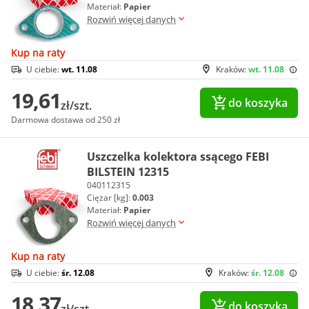
Materiał:
Papier
Rozwiń więcej danych
Kup na raty
U ciebie:
wt. 11.08
Kraków:
wt. 11.08
19,61
do koszyka
zł/szt.
Darmowa dostawa od 250 zł
Uszczelka kolektora ssącego FEBI
BILSTEIN 12315
040112315
Ciężar [kg]:
0.003
Materiał:
Papier
Rozwiń więcej danych
Kup na raty
U ciebie:
śr. 12.08
Kraków:
śr. 12.08
18,37
do koszyka
zł/szt.