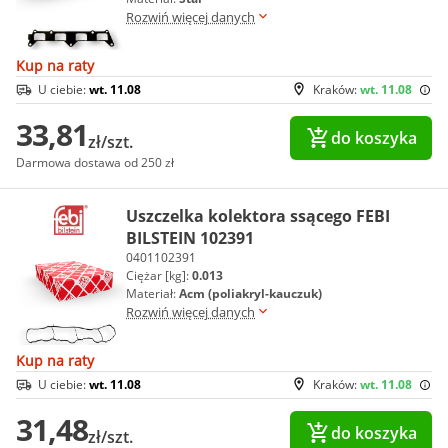
Rozwiń więcej danych
Kup na raty
U ciebie:
wt. 11.08
Kraków:
wt. 11.08
33,81
do koszyka
zł/szt.
Darmowa dostawa od 250 zł
Uszczelka kolektora ssącego FEBI
BILSTEIN 102391
0401102391
Ciężar [kg]:
0.013
Materiał:
Acm (poliakryl-kauczuk)
Rozwiń więcej danych
Kup na raty
U ciebie:
wt. 11.08
Kraków:
wt. 11.08
31,48
do koszyka
zł/szt.