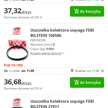
37,32
do koszyka
zł/szt.
Darmowa dostawa od 250 zł
Uszczelka kolektora ssącego FEBI
BILSTEIN 106506
FEB106506
Wysokość [mm]:
8
Ciężar [kg]:
0.004
Rozwiń więcej danych
Kup na raty
U ciebie:
wt. 11.08
Kraków:
wt. 11.08
36,68
do koszyka
zł/szt.
Darmowa dostawa od 250 zł
Uszczelka kolektora ssącego FEBI
BILSTEIN 21911