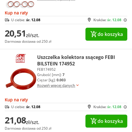
Kup na raty
U ciebie:
śr. 12.08
Kraków:
śr. 12.08
20,51
do koszyka
zł/szt.
Darmowa dostawa od 250 zł
Uszczelka kolektora ssącego FEBI
BILSTEIN 174952
FEB174952
Grubość [mm]:
7
Ciężar [kg]:
0.003
Rozwiń więcej danych
Kup na raty
U ciebie:
śr. 12.08
Kraków:
śr. 12.08
21,08
do koszyka
zł/szt.
Darmowa dostawa od 250 zł