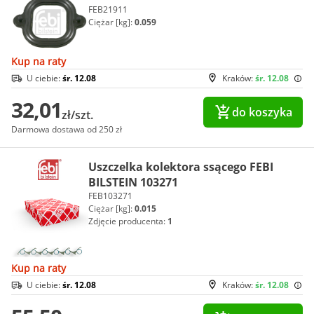
FEB21911
Ciężar [kg]:
0.059
Kup na raty
U ciebie:
śr. 12.08
Kraków:
śr. 12.08
32,01
do koszyka
zł/szt.
Darmowa dostawa od 250 zł
Uszczelka kolektora ssącego FEBI
BILSTEIN 103271
FEB103271
Ciężar [kg]:
0.015
Zdjęcie producenta:
1
Kup na raty
U ciebie:
śr. 12.08
Kraków:
śr. 12.08