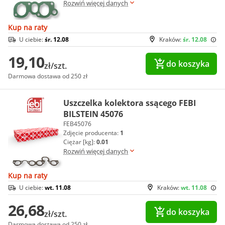
Rozwiń więcej danych
Kup na raty
U ciebie:
śr. 12.08
Kraków:
śr. 12.08
19,10
do koszyka
zł/szt.
Darmowa dostawa od 250 zł
Uszczelka kolektora ssącego FEBI
BILSTEIN 45076
FEB45076
Zdjęcie producenta:
1
Ciężar [kg]:
0.01
Rozwiń więcej danych
Kup na raty
U ciebie:
wt. 11.08
Kraków:
wt. 11.08
26,68
do koszyka
zł/szt.
Darmowa dostawa od 250 zł