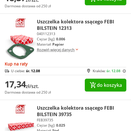
Darmowa dostawa od 250 zł
Uszczelka kolektora ssącego FEBI
BILSTEIN 12313
040112313
Ciężar [kg]:
0.006
Materiał:
Papier
Rozwiń więcej danych
Kup na raty
U ciebie:
śr. 12.08
Kraków:
śr. 12.08
17,34
do koszyka
zł/szt.
Darmowa dostawa od 250 zł
Uszczelka kolektora ssącego FEBI
BILSTEIN 39735
FEB39735
Ciężar [kg]:
0.025
Materiał:
Stal