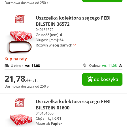
Darmowa dostawa od 250 zł
Uszczelka kolektora ssącego FEBI
BILSTEIN 36572
040136572
Grubość [mm]:
6
Długość [mm]:
64
Rozwiń więcej danych
Kup na raty
U ciebie:
wt. 11.08
Kraków:
wt. 11.08
21,78
do koszyka
zł/szt.
Darmowa dostawa od 250 zł
Uszczelka kolektora ssącego FEBI
BILSTEIN 01600
040101600
Ciężar [kg]:
0.01
Materiał:
Papier