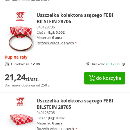
Uszczelka kolektora ssącego FEBI
BILSTEIN 28706
040128706
Ciężar [kg]:
0.002
Materiał:
Guma
Rozwiń więcej danych
Kup na raty
U ciebie:
śr. 12.08
Kraków:
śr. 12.08
21,24
do koszyka
zł/szt.
Darmowa dostawa od 250 zł
Uszczelka kolektora ssącego FEBI
BILSTEIN 28705
040128705
Ciężar [kg]:
0.007
Materiał:
Guma
Rozwiń więcej danych