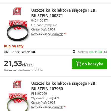
Uszczelka kolektora ssącego FEBI
BILSTEIN 100871
0401100871
Grubość [mm]:
2.7
Ciężar [kg]:
0.009
Rozwiń więcej danych
Kup na raty
U ciebie:
wt. 11.08
Kraków:
wt. 11.08
21,53
do koszyka
zł/szt.
Darmowa dostawa od 250 zł
Uszczelka kolektora ssącego FEBI
BILSTEIN 107960
FEB107960
Wysokość [mm]:
4.9
Ciężar [kg]:
0.005
Rozwiń więcej danych