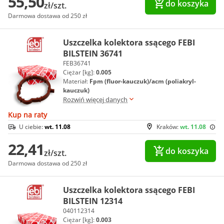
55,50
do koszyka
zł/szt.
Darmowa dostawa od 250 zł
Uszczelka kolektora ssącego FEBI
BILSTEIN 36741
FEB36741
Ciężar [kg]:
0.005
Materiał:
Fpm (fluor-kauczuk)/acm (poliakryl-
kauczuk)
Rozwiń więcej danych
Kup na raty
U ciebie:
wt. 11.08
Kraków:
wt. 11.08
22,41
do koszyka
zł/szt.
Darmowa dostawa od 250 zł
Uszczelka kolektora ssącego FEBI
BILSTEIN 12314
040112314
Ciężar [kg]:
0.003