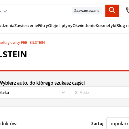
Zaawansowane
odzenia
Zawieszenie
Filtry
Oleje i płyny
Oświetlenie
Kosmetyki
Blog 
elki głowicy FEBI BILSTEIN
ILSTEIN
Wybierz auto, do którego szukasz części
oduktów
Sortuj