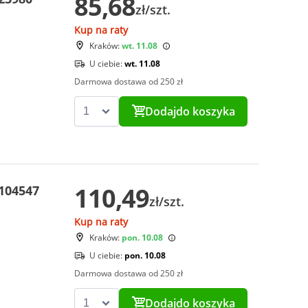
85,68
zł/szt.
Kup na raty
Kraków:
wt. 11.08
U ciebie:
wt. 11.08
Darmowa dostawa od 250 zł
Dodaj
do koszyka
110,49
 104547
zł/szt.
Kup na raty
Kraków:
pon. 10.08
U ciebie:
pon. 10.08
Darmowa dostawa od 250 zł
Dodaj
do koszyka