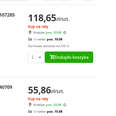
118,65
 107285
zł/szt.
Kup na raty
Kraków:
pon. 10.08
U ciebie:
pon. 10.08
Darmowa dostawa od 250 zł
Dodaj
do koszyka
55,86
 40709
zł/szt.
Kup na raty
Kraków:
pon. 10.08
U ciebie:
pon. 10.08