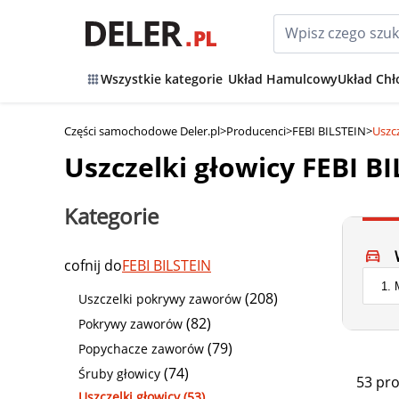
Wszystkie kategorie
Układ Hamulcowy
Układ Chł
Części samochodowe Deler.pl
>
Producenci
>
FEBI BILSTEIN
>
Uszcz
Uszczelki głowicy FEBI B
Kategorie
cofnij do
FEBI BILSTEIN
(208)
Uszczelki pokrywy zaworów
(82)
Pokrywy zaworów
(79)
Popychacze zaworów
(74)
Śruby głowicy
53 pr
Uszczelki głowicy (53)