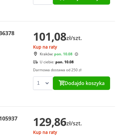
101,08
 36378
zł/szt.
Kup na raty
Kraków:
pon. 10.08
U ciebie:
pon. 10.08
Darmowa dostawa od 250 zł
Dodaj
do koszyka
129,86
 105937
zł/szt.
Kup na raty