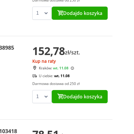
Darmowa dostawa od 250 zł
Dodaj
do koszyka
152,78
 38985
zł/szt.
Kup na raty
Kraków:
wt. 11.08
U ciebie:
wt. 11.08
Darmowa dostawa od 250 zł
Dodaj
do koszyka
 103418