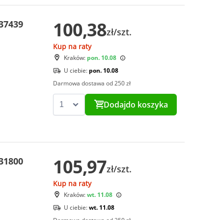
100,38
 37439
zł/szt.
Kup na raty
Kraków:
pon. 10.08
U ciebie:
pon. 10.08
Darmowa dostawa od 250 zł
Dodaj
do koszyka
105,97
 31800
zł/szt.
Kup na raty
Kraków:
wt. 11.08
U ciebie:
wt. 11.08