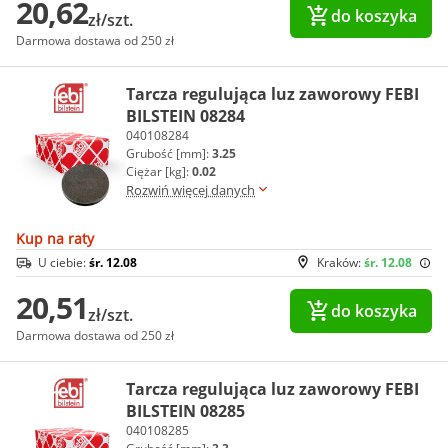
20,62
do koszyka
zł/szt.
Darmowa dostawa od 250 zł
Tarcza regulująca luz zaworowy FEBI
BILSTEIN 08284
040108284
Grubość [mm]:
3.25
Ciężar [kg]:
0.02
Rozwiń więcej danych
Kup na raty
U ciebie:
śr. 12.08
Kraków:
śr. 12.08
20,51
do koszyka
zł/szt.
Darmowa dostawa od 250 zł
Tarcza regulująca luz zaworowy FEBI
BILSTEIN 08285
040108285