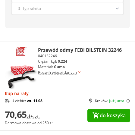
Przewód odmy FEBI BILSTEIN 32246
040132246
Ciężar [kg]:
0.224
Materiał:
Guma
Rozwiń więcej danych
Kup na raty
U ciebie:
wt. 11.08
Kraków:
już jutro
70,65
do koszyka
zł/szt.
Darmowa dostawa od 250 zł