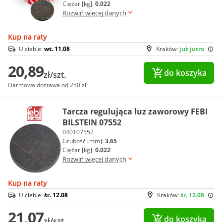
Ciężar [kg]:
0.022
Rozwiń więcej danych
Kup na raty
U ciebie:
wt. 11.08
Kraków:
już jutro
20,89
do koszyka
zł/szt.
Darmowa dostawa od 250 zł
Tarcza regulująca luz zaworowy FEBI
BILSTEIN 07552
040107552
Grubość [mm]:
3.65
Ciężar [kg]:
0.022
Rozwiń więcej danych
Kup na raty
U ciebie:
śr. 12.08
Kraków:
śr. 12.08
21,07
do koszyka
zł/szt.