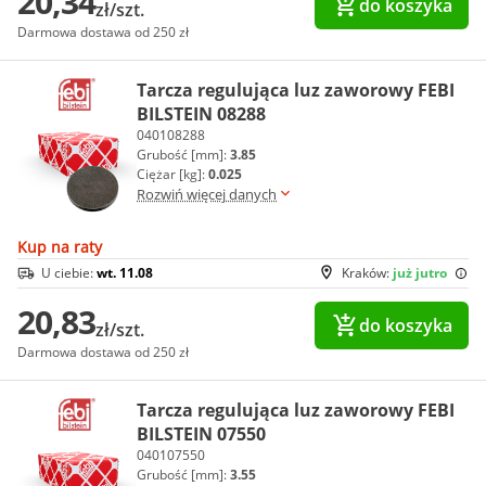
20,34
do koszyka
zł/szt.
Darmowa dostawa od 250 zł
Tarcza regulująca luz zaworowy FEBI
BILSTEIN 08288
040108288
Grubość [mm]:
3.85
Ciężar [kg]:
0.025
Rozwiń więcej danych
Kup na raty
U ciebie:
wt. 11.08
Kraków:
już jutro
20,83
do koszyka
zł/szt.
Darmowa dostawa od 250 zł
Tarcza regulująca luz zaworowy FEBI
BILSTEIN 07550
040107550
Grubość [mm]:
3.55