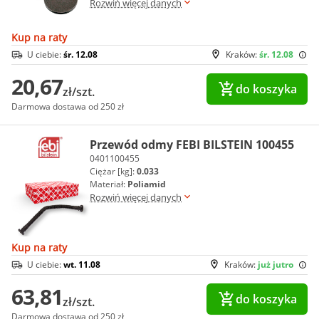
Rozwiń więcej danych
Kup na raty
U ciebie:
śr. 12.08
Kraków:
śr. 12.08
20,67
do koszyka
zł/szt.
Darmowa dostawa od 250 zł
Przewód odmy FEBI BILSTEIN 100455
0401100455
Ciężar [kg]:
0.033
Materiał:
Poliamid
Rozwiń więcej danych
Kup na raty
U ciebie:
wt. 11.08
Kraków:
już jutro
63,81
do koszyka
zł/szt.
Darmowa dostawa od 250 zł