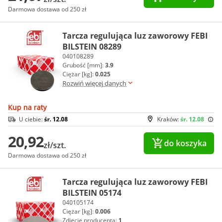
Darmowa dostawa od 250 zł
Tarcza regulująca luz zaworowy FEBI
BILSTEIN 08289
040108289
Grubość [mm]:
3.9
Ciężar [kg]:
0.025
Rozwiń więcej danych
Kup na raty
U ciebie:
śr. 12.08
Kraków:
śr. 12.08
20,92
do koszyka
zł/szt.
Darmowa dostawa od 250 zł
Tarcza regulująca luz zaworowy FEBI
BILSTEIN 05174
040105174
Ciężar [kg]:
0.006
Zdjęcie producenta:
1