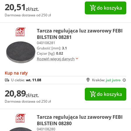
20,51
do koszyka
zł/szt.
Darmowa dostawa od 250 zł
Tarcza regulująca luz zaworowy FEBI
BILSTEIN 08281
040108281
Grubość [mm]:
3.1
Ciężar [kg]:
0.02
Rozwiń więcej danych
Kup na raty
U ciebie:
wt. 11.08
Kraków:
już jutro
20,89
do koszyka
zł/szt.
Darmowa dostawa od 250 zł
Tarcza regulująca luz zaworowy FEBI
BILSTEIN 08280
040108280