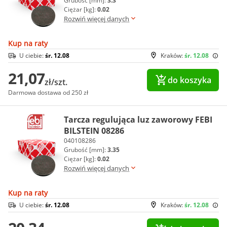
Grubość [mm]:
3.3
Ciężar [kg]:
0.02
Rozwiń więcej danych
Kup na raty
U ciebie:
śr. 12.08
Kraków:
śr. 12.08
21,07
do koszyka
zł/szt.
Darmowa dostawa od 250 zł
Tarcza regulująca luz zaworowy FEBI
BILSTEIN 08286
040108286
Grubość [mm]:
3.35
Ciężar [kg]:
0.02
Rozwiń więcej danych
Kup na raty
U ciebie:
śr. 12.08
Kraków:
śr. 12.08