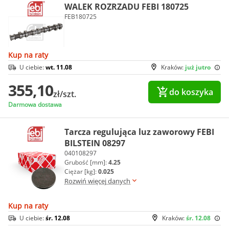
WALEK ROZRZADU FEBI 180725
FEB180725
Kup na raty
U ciebie:
wt. 11.08
Kraków:
już jutro
355,10
do koszyka
zł/szt.
Darmowa dostawa
Tarcza regulująca luz zaworowy FEBI
BILSTEIN 08297
040108297
Grubość [mm]:
4.25
Ciężar [kg]:
0.025
Rozwiń więcej danych
Kup na raty
U ciebie:
śr. 12.08
Kraków:
śr. 12.08