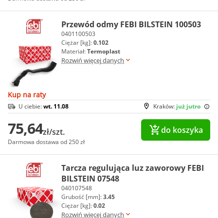
Przewód odmy FEBI BILSTEIN 100503
0401100503
Ciężar [kg]:
0.102
Materiał:
Termoplast
Rozwiń więcej danych
Kup na raty
U ciebie:
wt. 11.08
Kraków:
już jutro
75,64
do koszyka
zł/szt.
Darmowa dostawa od 250 zł
Tarcza regulująca luz zaworowy FEBI
BILSTEIN 07548
040107548
Grubość [mm]:
3.45
Ciężar [kg]:
0.02
Rozwiń więcej danych