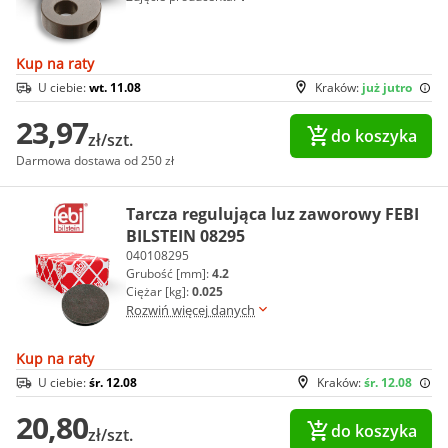
Kup na raty
U ciebie:
wt. 11.08
Kraków:
już jutro
23,97
do koszyka
zł/szt.
Darmowa dostawa od 250 zł
Tarcza regulująca luz zaworowy FEBI
BILSTEIN 08295
040108295
Grubość [mm]:
4.2
Ciężar [kg]:
0.025
Rozwiń więcej danych
Kup na raty
U ciebie:
śr. 12.08
Kraków:
śr. 12.08
20,80
do koszyka
zł/szt.