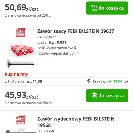
50,69
do koszyka
zł/szt.
Darmowa dostawa od 250 zł
Zawór ssący FEBI BILSTEIN 29627
040129627
Ciężar [kg]:
0.031
Ilość wycięć/otworów:
3
Rozwiń więcej danych
Kup na raty
U ciebie:
wt. 11.08
Kraków:
wt. 11.08
45,93
do koszyka
zł/szt.
Darmowa dostawa od 250 zł
Zawór wydechowy FEBI BILSTEIN
19568
FEB19568