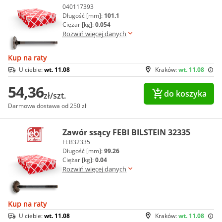
040117393
Długość [mm]:
101.1
Ciężar [kg]:
0.054
Rozwiń więcej danych
Kup na raty
U ciebie:
wt. 11.08
Kraków:
wt. 11.08
54,36
do koszyka
zł/szt.
Darmowa dostawa od 250 zł
Zawór ssący FEBI BILSTEIN 32335
FEB32335
Długość [mm]:
99.26
Ciężar [kg]:
0.04
Rozwiń więcej danych
Kup na raty
U ciebie:
wt. 11.08
Kraków:
wt. 11.08