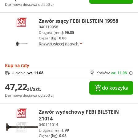
Darmowa dostawa od 250 zł
Zawór ssący FEBI BILSTEIN 19958
040119958
Długość [mm]:
96.85
Ciężar [kg]:
0.08
Rozwiń więcej danych
Kup na raty
U ciebie:
wt. 11.08
Kraków:
wt. 11.08
47,22
do koszyka
zł/szt.
Darmowa dostawa od 250 zł
Zawór wydechowy FEBI BILSTEIN
21014
040121014
Długość [mm]:
99
Ciężar [kg]:
0.08