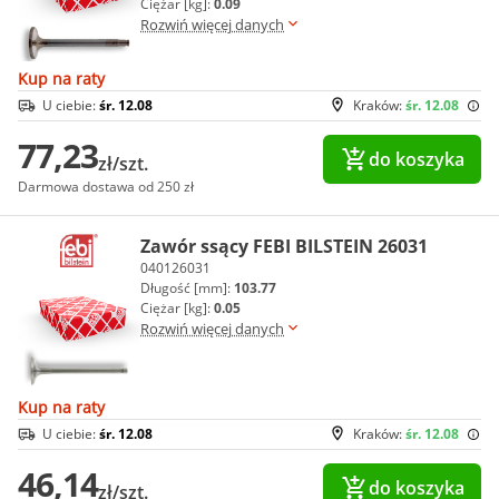
Ciężar [kg]:
0.09
Rozwiń więcej danych
Kup na raty
U ciebie:
śr. 12.08
Kraków:
śr. 12.08
77,23
do koszyka
zł/szt.
Darmowa dostawa od 250 zł
Zawór ssący FEBI BILSTEIN 26031
040126031
Długość [mm]:
103.77
Ciężar [kg]:
0.05
Rozwiń więcej danych
Kup na raty
U ciebie:
śr. 12.08
Kraków:
śr. 12.08
46,14
do koszyka
zł/szt.