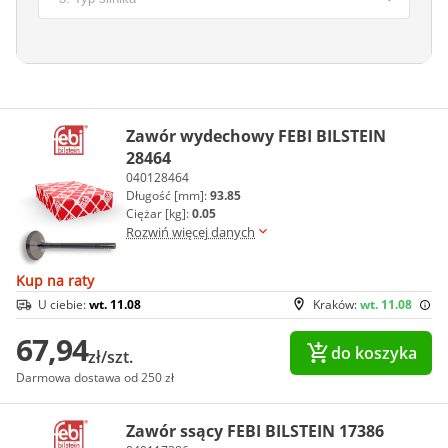
Zawór wydechowy FEBI BILSTEIN
28464
040128464
Długość [mm]:
93.85
Ciężar [kg]:
0.05
Rozwiń więcej danych
Kup na raty
U ciebie:
wt. 11.08
Kraków:
wt. 11.08
67,94
do koszyka
zł/szt.
Darmowa dostawa od 250 zł
Zawór ssący FEBI BILSTEIN 17386