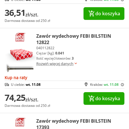
36,51
do koszyka
zł/szt.
Darmowa dostawa od 250 zł
Zawór wydechowy FEBI BILSTEIN
12822
040112822
Ciężar [kg]:
0.041
Ilość wycięć/otworów:
3
Rozwiń więcej danych
Kup na raty
U ciebie:
wt. 11.08
Kraków:
wt. 11.08
74,25
do koszyka
zł/szt.
Darmowa dostawa od 250 zł
Zawór wydechowy FEBI BILSTEIN
17393