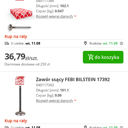
040117386
Długość [mm]:
102.1
Ciężar [kg]:
0.047
Rozwiń więcej danych
Kup na raty
U ciebie:
wt. 11.08
Kraków:
wt. 11.08
36,79
do koszyka
zł/szt.
Darmowa dostawa od 250 zł
Zawór ssący FEBI BILSTEIN 17392
040117392
Długość [mm]:
101.1
Ciężar [kg]:
0.06
Rozwiń więcej danych
Kup na raty
U ciebie:
wt. 11.08
Kraków:
wt. 11.08