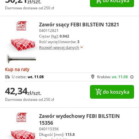
do koszyka
zł/szt.
Darmowa dostawa od 250 zł
Zawór ssący FEBI BILSTEIN 12821
040112821
Ciężar [kg]:
0.042
Ilość wycięć/otworów:
3
Rozwiń więcej danych
Kup na raty
U ciebie:
wt. 11.08
Kraków:
wt. 11.08
42,34
do koszyka
zł/szt.
Darmowa dostawa od 250 zł
Zawór wydechowy FEBI BILSTEIN
15356
040115356
Długość [mm]:
115.8