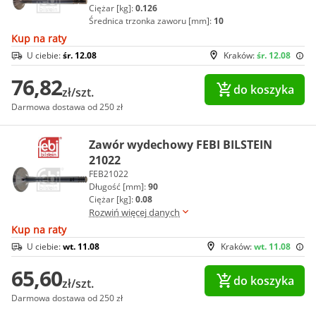
Ciężar [kg]:
0.126
Średnica trzonka zaworu [mm]:
10
Kup na raty
U ciebie:
śr. 12.08
Kraków:
śr. 12.08
76,82
do koszyka
zł/szt.
Darmowa dostawa od 250 zł
Zawór wydechowy FEBI BILSTEIN
21022
FEB21022
Długość [mm]:
90
Ciężar [kg]:
0.08
Rozwiń więcej danych
Kup na raty
U ciebie:
wt. 11.08
Kraków:
wt. 11.08
65,60
do koszyka
zł/szt.
Darmowa dostawa od 250 zł