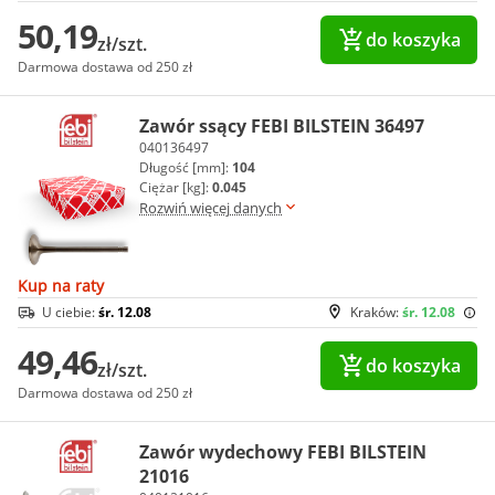
50,19
do koszyka
zł/szt.
Darmowa dostawa od 250 zł
Zawór ssący FEBI BILSTEIN 36497
040136497
Długość [mm]:
104
Ciężar [kg]:
0.045
Rozwiń więcej danych
Kup na raty
U ciebie:
śr. 12.08
Kraków:
śr. 12.08
49,46
do koszyka
zł/szt.
Darmowa dostawa od 250 zł
Zawór wydechowy FEBI BILSTEIN
21016