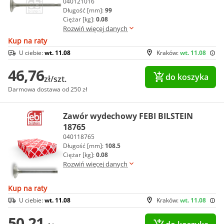
040121016
Długość [mm]:
99
Ciężar [kg]:
0.08
Rozwiń więcej danych
Kup na raty
U ciebie:
wt. 11.08
Kraków:
wt. 11.08
46,76
do koszyka
zł/szt.
Darmowa dostawa od 250 zł
Zawór wydechowy FEBI BILSTEIN
18765
040118765
Długość [mm]:
108.5
Ciężar [kg]:
0.08
Rozwiń więcej danych
Kup na raty
U ciebie:
wt. 11.08
Kraków:
wt. 11.08
50,21