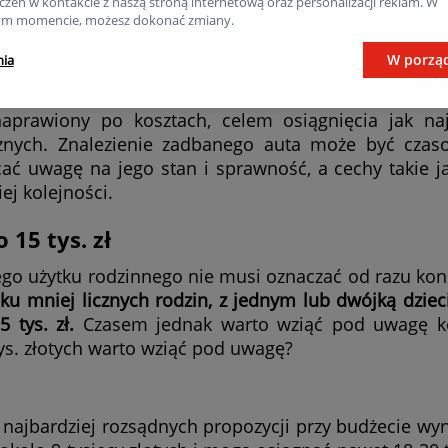
zeń w kontakcie z naszą stroną internetową oraz personalizacji reklam. W
m momencie, możesz dokonać zmiany.
czekiwać stanu idealnego. Jednak rozsądnie jest zrez
W porzą
nia
ecz egzemplarza zachowanego w lepszym stanie. 
w przedziale cenowym do 15 tys. zł. Część z nich 
aprawiony po kosztach, celem osiągnięcia jak na
znych. Znalezienie zadbanego auta może być czas
cać uwagę na jego stan i sprawność, a cechy takie 
ej kolejności.
15 tys. zł
 użytku rodzinnego nie musi oznaczać od razu kon
u mniej licznych rodzin, z jednym lub dwójką dzieci
 tys. zł.
Czasem jednak warto wziąć pod uwagę k
ys. złotych warto wziąć pod uwagę?
 najbardziej rozsądnych propozycji przy budżecie w