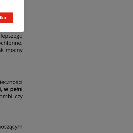
ygnować z
dku
Na rynku
może mieć
jlepszego
ochłonne.
jak mocny
ieczności
, w pełni
ombi czy
ynoszącym