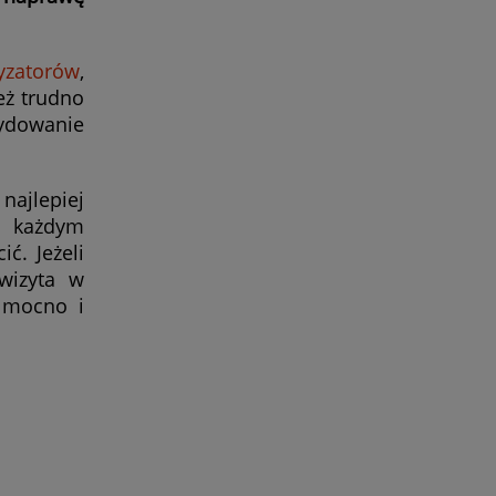
yzatorów
,
eż trudno
ydowanie
ajlepiej
y każdym
ć. Jeżeli
wizyta w
ć mocno i