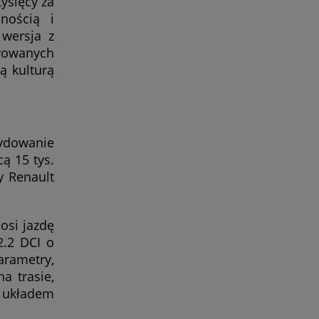
ysięcy za
nością i
wersja z
órowanych
ą kulturą
cydowanie
ą 15 tys.
y Renault
osi jazdę
2.2 DCI o
arametry,
a trasie,
 układem