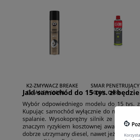
K2-ZMYWACZ BREAKE
SMAR PENETRUJĄCY
Jaki samochód do 15 tys. zł będzi
CLEANER 600ML
500ML CX80
Wybór odpowiedniego modelu do 15 tys. zł
Kupując samochód wyłącznie do miasta, nie 
spalanie. Wysokoprężny silnik ze znaczny
Poz
znaczym ryzykiem kosztownej awarii. Jeżel
dobrze utrzymany diesel, nawet jeżeli pokona
Korzysta