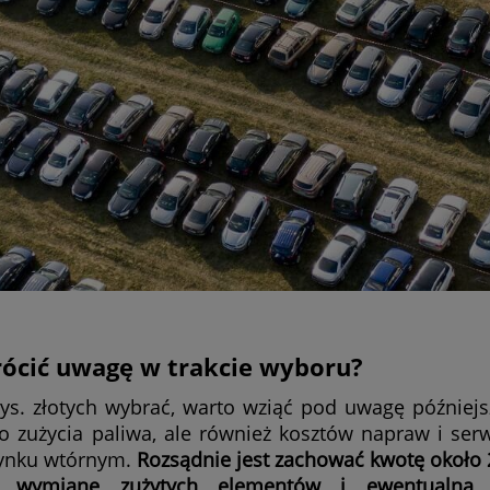
wrócić uwagę w trakcie wyboru?
ys. złotych wybrać, warto wziąć pod uwagę późniejs
ko zużycia paliwa, ale również kosztów napraw i ser
 rynku wtórnym.
Rozsądnie jest zachować kwotę około
ną wymianę zużytych elementów i ewentualną