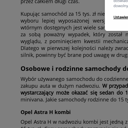
przez całkiem długi czas.
doświadc
dowolny
Kupując samochód za 15 tys. zł nie należy o
Ustawie
wyboru lepiej wyposażonej wersji na rz
wtórnym dostępnych jest wiele samochodów 
za sobą poważny wypadek, który został n
wyglądu, z pominięciem kwestii mechanic
Dlatego w pierwszej kolejności należy zwra
silnik, powinny być brane pod uwagę w drugi
Osobowe i rodzinne samochody do 
Wybór używanego samochodu do codziennego
zakupu auta w dużym nadwoziu.
W przypadk
wystarczający może okazać się sedan do 15
minivana. Jakie samochody rodzinne do 15 t
Opel Astra H kombi
Opel Astra H w nadwoziu kombi jest jedną z