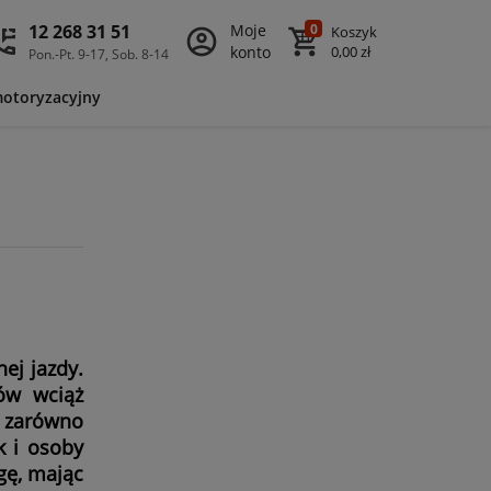
12 268 31 51
Moje
0
Koszyk
konto
0,00 zł
Pon.-Pt. 9-17, Sob. 8-14
motoryzacyjny
ej jazdy.
ów wciąż
e zarówno
k i osoby
gę, mając