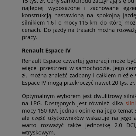
15 tys. zł. Ceny samochodu zaczynają się od 
najlepiej wyposażone i zachowane egze
konstrukcją nastawioną na spokojną jazd
silnikiem 1,6 l o mocy 115 km, do której 
cenach. Do jazdy na trasach można rozważyć 
pracy.
Renault Espace IV
Renault Espace czwartej generacji może by
więcej przestrzeni w samochodzie. Jego ceny 
zł. można znaleźć zadbany i całkiem nieźle
Espace IV mogą przekroczyć nawet 20 tys. zł.
Optymalnym wyborem jest dwulitrowy silni
na LPG. Dostępnych jest również kilka
sil
mocy 150 KM, jednak opinie na jego temat 
ale część użytkowników wskazuje na jego a
warto rozważyć także jednostkę 2.0 DCI
wtryskowym.