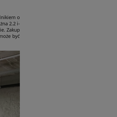
lnikiem o
na 2.2 i-
ie. Zakup
 może być