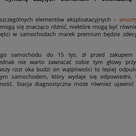
szczególnych elementów eksploatacyjnych –
amort
mogą się znacząco różnić, niektóre mogą być równi
części w samochodach marek premium będzie zdec
ego samochodu do 15 tys. zł przed zakupem n
. Jednak nie warto zawracać sobie tym głowy prz
szy rzut oka budzi on wątpliwości to lepiej odpuści
nym samochodem, który wydaje się odpowiedni, 
wność. Stacja diagnostyczna może również ujawni
.