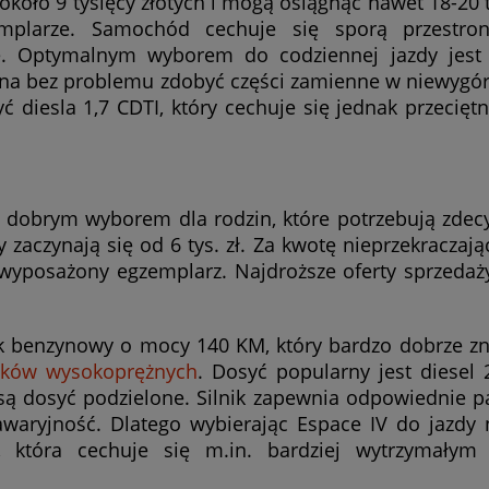
około 9 tysięcy złotych i mogą osiągnąć nawet 18-20 t
mplarze. Samochód cechuje się sporą przestron
ę. Optymalnym wyborem do codziennej jazdy jest 
można bez problemu zdobyć części zamienne w niewyg
diesla 1,7 CDTI, który cechuje się jednak przeciętn
ć dobrym wyborem dla rodzin, które potrzebują zde
zaczynają się od 6 tys. zł. Za kwotę nieprzekraczając
 wyposażony egzemplarz. Najdroższe oferty sprzedaż
k benzynowy o mocy 140 KM, który bardzo dobrze zn
ników wysokoprężnych
. Dosyć popularny jest diesel 
są dosyć podzielone. Silnik zapewnia odpowiednie p
waryjność. Dlatego wybierając Espace IV do jazdy n
, która cechuje się m.in. bardziej wytrzymałym