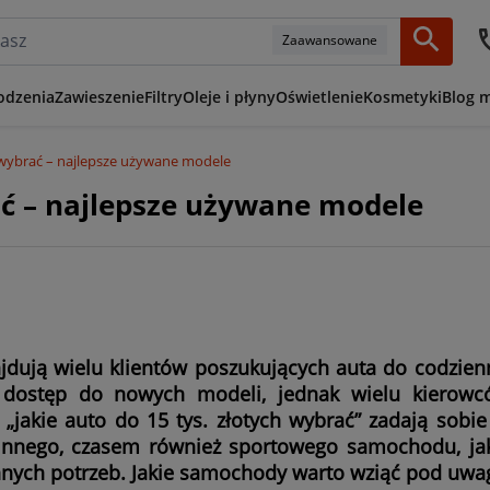
Zaawansowane
odzenia
Zawieszenie
Filtry
Oleje i płyny
Oświetlenie
Kosmetyki
Blog 
zł wybrać – najlepsze używane modele
rać – najlepsze używane modele
dują wielu klientów poszukujących auta do codzienn
 dostęp do nowych modeli, jednak wielu kierowc
 „jakie auto do 15 tys. złotych wybrać” zadają sobi
innego, czasem również sportowego samochodu, ja
nych potrzeb. Jakie samochody warto wziąć pod uwa