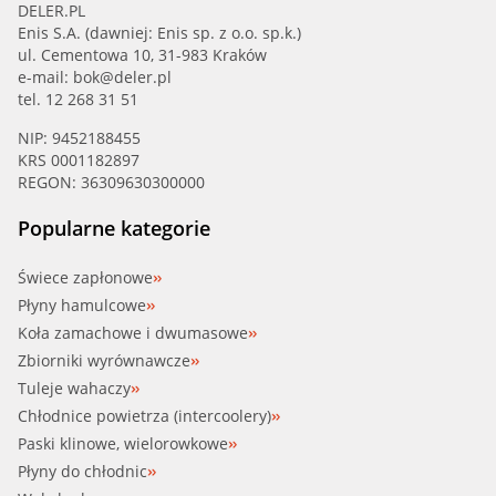
DELER.PL
Enis S.A. (dawniej: Enis sp. z o.o. sp.k.)
ul. Cementowa 10, 31-983 Kraków
e-mail:
bok@deler.pl
tel. 12 268 31 51
NIP: 9452188455
KRS 0001182897
REGON: 36309630300000
Popularne kategorie
Świece zapłonowe
Płyny hamulcowe
Koła zamachowe i dwumasowe
Zbiorniki wyrównawcze
Tuleje wahaczy
Chłodnice powietrza (intercoolery)
Paski klinowe, wielorowkowe
Płyny do chłodnic