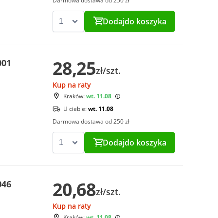
Darmowa dostawa od 250 zł
Dodaj
do koszyka
28,25
001
zł/szt.
Kup na raty
Kraków:
wt. 11.08
U ciebie:
wt. 11.08
Darmowa dostawa od 250 zł
Dodaj
do koszyka
20,68
046
zł/szt.
Kup na raty
Kraków:
wt. 11.08