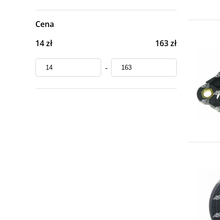
Cena
14 zł
163 zł
-