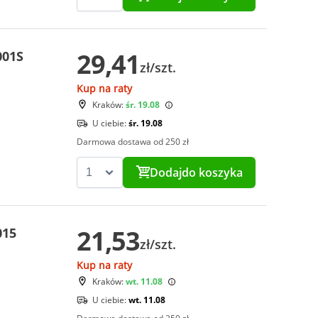
29,41
001S
zł/szt.
Kup na raty
Kraków:
śr. 19.08
U ciebie:
śr. 19.08
Darmowa dostawa od 250 zł
Dodaj
do koszyka
21,53
015
zł/szt.
Kup na raty
Kraków:
wt. 11.08
U ciebie:
wt. 11.08