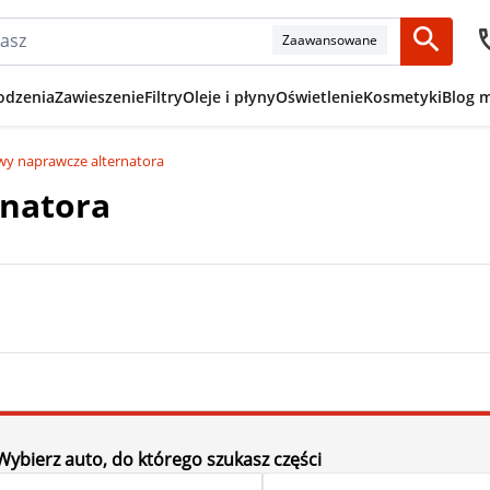
Zaawansowane
odzenia
Zawieszenie
Filtry
Oleje i płyny
Oświetlenie
Kosmetyki
Blog 
wy naprawcze alternatora
rnatora
Wybierz auto, do którego szukasz części