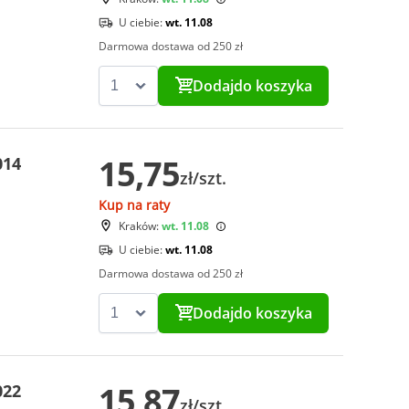
U ciebie:
wt. 11.08
Darmowa dostawa od 250 zł
Dodaj
do koszyka
15,75
014
zł/szt.
Kup na raty
Kraków:
wt. 11.08
U ciebie:
wt. 11.08
Darmowa dostawa od 250 zł
Dodaj
do koszyka
15,87
022
zł/szt.