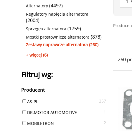
(4497)
Alternatory
Regulatory napięcia alternatora
(2004)
Producen
(1759)
Sprzęgła alternatora
(878)
Mostki prostownicze alternatora
Zestawy naprawcze alternatora (260)
+ więcej (6)
260 p
Filtruj wg:
Producent
257
AS-PL
1
DR.MOTOR AUTOMOTIVE
2
MOBILETRON