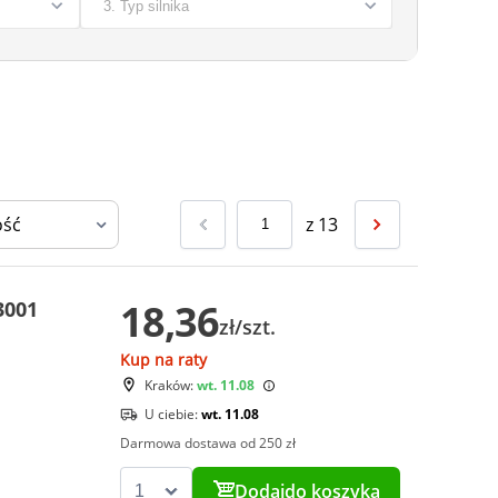
z
13
18,36
3001
zł/szt.
Kup na raty
Kraków:
wt. 11.08
U ciebie:
wt. 11.08
Darmowa dostawa od 250 zł
Dodaj
do koszyka