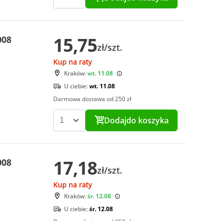
15,75
008
zł/szt.
Kup na raty
Kraków:
wt. 11.08
U ciebie:
wt. 11.08
Darmowa dostawa od 250 zł
Dodaj
do koszyka
17,18
008
zł/szt.
Kup na raty
Kraków:
śr. 12.08
U ciebie:
śr. 12.08