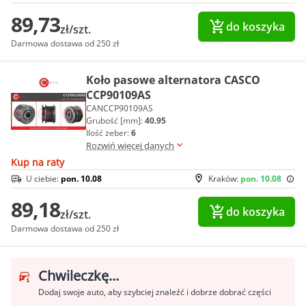
89,73
do koszyka
zł/szt.
Darmowa dostawa od 250 zł
Koło pasowe alternatora CASCO
CCP90109AS
CANCCP90109AS
Grubość [mm]:
40.95
Ilość żeber:
6
Rozwiń więcej danych
Kup na raty
U ciebie:
pon. 10.08
Kraków:
pon. 10.08
89,18
do koszyka
zł/szt.
Darmowa dostawa od 250 zł
Chwileczkę...
Dodaj swoje auto, aby szybciej znaleźć i dobrze dobrać części