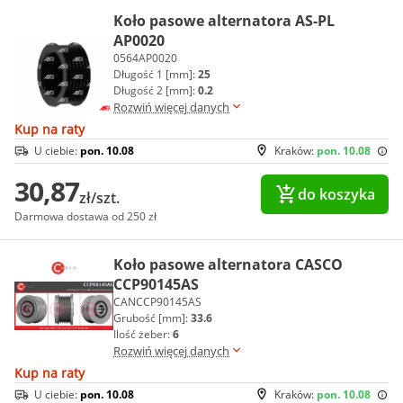
Koło pasowe alternatora AS-PL
AP0020
0564AP0020
Długość 1 [mm]:
25
Długość 2 [mm]:
0.2
Rozwiń więcej danych
Kup na raty
U ciebie:
pon. 10.08
Kraków:
pon. 10.08
30,87
do koszyka
zł/szt.
Darmowa dostawa od 250 zł
Koło pasowe alternatora CASCO
CCP90145AS
CANCCP90145AS
Grubość [mm]:
33.6
Ilość żeber:
6
Rozwiń więcej danych
Kup na raty
U ciebie:
pon. 10.08
Kraków:
pon. 10.08