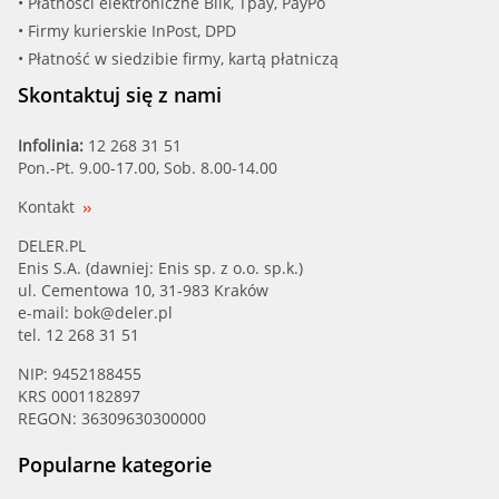
• Płatności elektroniczne Blik, Tpay, PayPo
• Firmy kurierskie InPost, DPD
• Płatność w siedzibie firmy, kartą płatniczą
Skontaktuj się z nami
Infolinia:
12 268 31 51
Pon.-Pt. 9.00-17.00, Sob. 8.00-14.00
Kontakt
DELER.PL
Enis S.A. (dawniej: Enis sp. z o.o. sp.k.)
ul. Cementowa 10, 31-983 Kraków
e-mail:
bok@deler.pl
tel. 12 268 31 51
NIP: 9452188455
KRS 0001182897
REGON: 36309630300000
Popularne kategorie