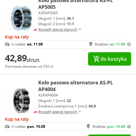
Koło pasowe alternatora AS-PL
AP5005
ASPAP5005
Długość 1 [mm]:
36.1
Długość 2 [mm]:
11.1
Rozwiń więcej danych
Kup na raty
U ciebie:
wt. 11.08
Kraków:
wt. 11.08
42,89
do koszyka
zł/szt.
Darmowa dostawa od 250 zł
Koło pasowe alternatora AS-PL
AP4004
ASPAP4004
Długość 1 [mm]:
22
Średnica zewnętrzna 1 [mm]:
66.8
Rozwiń więcej danych
Kup na raty
U ciebie:
pon. 10.08
Kraków:
pon. 10.08