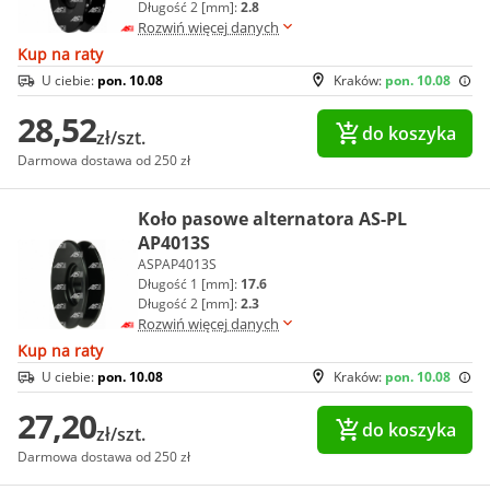
Długość 2 [mm]:
2.8
Rozwiń więcej danych
Kup na raty
U ciebie:
pon. 10.08
Kraków:
pon. 10.08
28,52
do koszyka
zł/szt.
Darmowa dostawa od 250 zł
Koło pasowe alternatora AS-PL
AP4013S
ASPAP4013S
Długość 1 [mm]:
17.6
Długość 2 [mm]:
2.3
Rozwiń więcej danych
Kup na raty
U ciebie:
pon. 10.08
Kraków:
pon. 10.08
27,20
do koszyka
zł/szt.
Darmowa dostawa od 250 zł