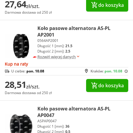
27,64
do koszyka
zł/szt.
Darmowa dostawa od 250 zł
Koło pasowe alternatora AS-PL
AP2001
0564AP2001
Długość 1 [mm]:
21.5
Długość 2 [mm]:
2.5
Rozwiń więcej danych
Kup na raty
U ciebie:
pon. 10.08
Kraków:
pon. 10.08
28,51
do koszyka
zł/szt.
Darmowa dostawa od 250 zł
Koło pasowe alternatora AS-PL
AP0047
ASPAP0047
Długość 1 [mm]:
36
Długość 2 [mm]:
0.5