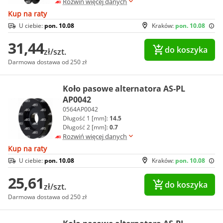
Rozwiń więcej danych
Kup na raty
U ciebie:
pon. 10.08
Kraków:
pon. 10.08
31,44
do koszyka
zł/szt.
Darmowa dostawa od 250 zł
Koło pasowe alternatora AS-PL
AP0042
0564AP0042
Długość 1 [mm]:
14.5
Długość 2 [mm]:
0.7
Rozwiń więcej danych
Kup na raty
U ciebie:
pon. 10.08
Kraków:
pon. 10.08
25,61
do koszyka
zł/szt.
Darmowa dostawa od 250 zł