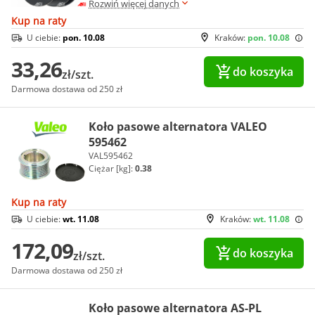
Rozwiń więcej danych
Kup na raty
U ciebie:
pon. 10.08
Kraków:
pon. 10.08
33,26
do koszyka
zł/szt.
Darmowa dostawa od 250 zł
Koło pasowe alternatora VALEO
595462
VAL595462
Ciężar [kg]:
0.38
Kup na raty
U ciebie:
wt. 11.08
Kraków:
wt. 11.08
172,09
do koszyka
zł/szt.
Darmowa dostawa od 250 zł
Koło pasowe alternatora AS-PL