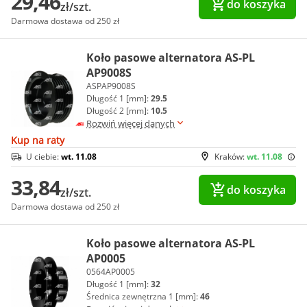
29,46
do koszyka
zł/szt.
Darmowa dostawa od 250 zł
Koło pasowe alternatora AS-PL
AP9008S
ASPAP9008S
Długość 1 [mm]:
29.5
Długość 2 [mm]:
10.5
Rozwiń więcej danych
Kup na raty
U ciebie:
wt. 11.08
Kraków:
wt. 11.08
33,84
do koszyka
zł/szt.
Darmowa dostawa od 250 zł
Koło pasowe alternatora AS-PL
AP0005
0564AP0005
Długość 1 [mm]:
32
Średnica zewnętrzna 1 [mm]:
46