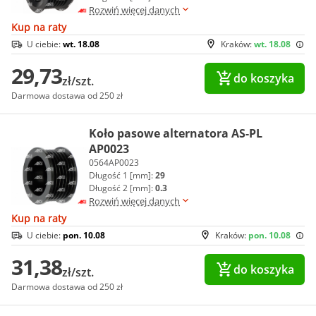
Rozwiń więcej danych
Kup na raty
U ciebie:
wt. 18.08
Kraków:
wt. 18.08
29,73
do koszyka
zł/szt.
Darmowa dostawa od 250 zł
Koło pasowe alternatora AS-PL
AP0023
0564AP0023
Długość 1 [mm]:
29
Długość 2 [mm]:
0.3
Rozwiń więcej danych
Kup na raty
U ciebie:
pon. 10.08
Kraków:
pon. 10.08
31,38
do koszyka
zł/szt.
Darmowa dostawa od 250 zł