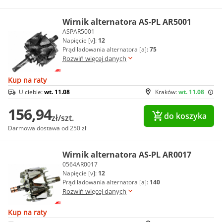
Wirnik alternatora AS-PL AR5001
ASPAR5001
Napięcie [v]:
12
Prąd ładowania alternatora [a]:
75
Rozwiń więcej danych
Kup na raty
U ciebie:
wt. 11.08
Kraków:
wt. 11.08
156,94
do koszyka
zł/szt.
Darmowa dostawa od 250 zł
Wirnik alternatora AS-PL AR0017
0564AR0017
Napięcie [v]:
12
Prąd ładowania alternatora [a]:
140
Rozwiń więcej danych
Kup na raty