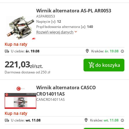
Wirnik alternatora AS-PL AR0053
ASPAR0053
Napięcie [v]:
12
Prąd ładowania alternatora [a]:
140
Rozwiń więcej danych
Kup na raty
U ciebie:
śr. 19.08
Kraków:
śr. 19.08
221,03
do koszyka
zł/szt.
Darmowa dostawa od 250 zł
Wirnik alternatora CASCO
CRO14011AS
CANCRO14011AS
Kup na raty
U ciebie:
wt. 11.08
Kraków:
wt. 11.08