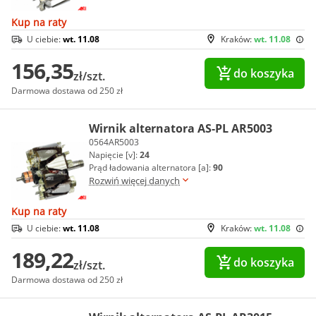
Kup na raty
U ciebie:
wt. 11.08
Kraków:
wt. 11.08
156,35
do koszyka
zł/szt.
Darmowa dostawa od 250 zł
Wirnik alternatora AS-PL AR5003
0564AR5003
Napięcie [v]:
24
Prąd ładowania alternatora [a]:
90
Rozwiń więcej danych
Kup na raty
U ciebie:
wt. 11.08
Kraków:
wt. 11.08
189,22
do koszyka
zł/szt.
Darmowa dostawa od 250 zł