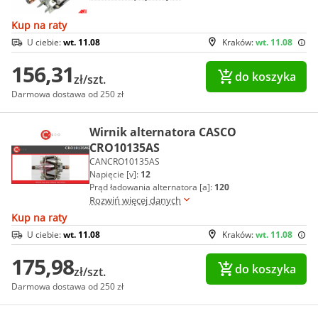
Kup na raty
U ciebie:
wt. 11.08
Kraków:
wt. 11.08
156,31
do koszyka
zł/szt.
Darmowa dostawa od 250 zł
Wirnik alternatora CASCO
CRO10135AS
CANCRO10135AS
Napięcie [v]:
12
Prąd ładowania alternatora [a]:
120
Rozwiń więcej danych
Kup na raty
U ciebie:
wt. 11.08
Kraków:
wt. 11.08
175,98
do koszyka
zł/szt.
Darmowa dostawa od 250 zł