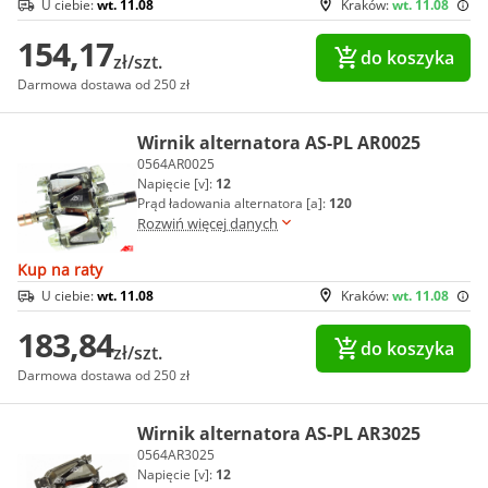
U ciebie:
wt. 11.08
Kraków:
wt. 11.08
154,17
do koszyka
zł/szt.
Darmowa dostawa od 250 zł
Wirnik alternatora AS-PL AR0025
0564AR0025
Napięcie [v]:
12
Prąd ładowania alternatora [a]:
120
Rozwiń więcej danych
Kup na raty
U ciebie:
wt. 11.08
Kraków:
wt. 11.08
183,84
do koszyka
zł/szt.
Darmowa dostawa od 250 zł
Wirnik alternatora AS-PL AR3025
0564AR3025
Napięcie [v]:
12