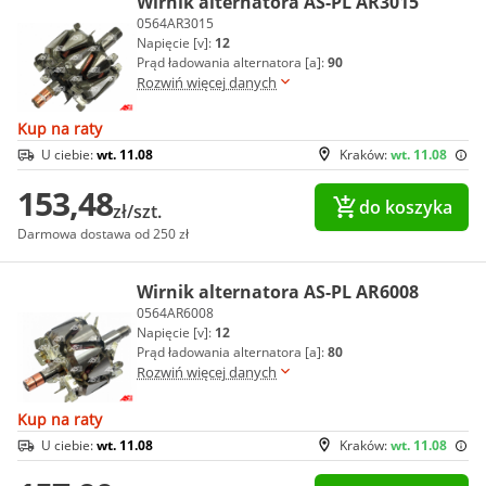
Wirnik alternatora AS-PL AR3015
0564AR3015
Napięcie [v]:
12
Prąd ładowania alternatora [a]:
90
Rozwiń więcej danych
Kup na raty
U ciebie:
wt. 11.08
Kraków:
wt. 11.08
153,48
do koszyka
zł/szt.
Darmowa dostawa od 250 zł
Wirnik alternatora AS-PL AR6008
0564AR6008
Napięcie [v]:
12
Prąd ładowania alternatora [a]:
80
Rozwiń więcej danych
Kup na raty
U ciebie:
wt. 11.08
Kraków:
wt. 11.08