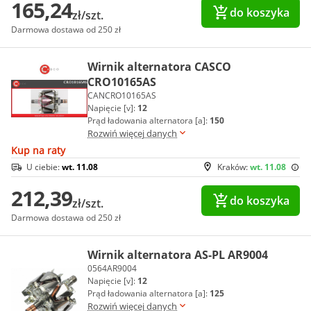
165,24
do koszyka
zł/szt.
Darmowa dostawa od 250 zł
Wirnik alternatora CASCO
CRO10165AS
CANCRO10165AS
Napięcie [v]:
12
Prąd ładowania alternatora [a]:
150
Rozwiń więcej danych
Kup na raty
U ciebie:
wt. 11.08
Kraków:
wt. 11.08
212,39
do koszyka
zł/szt.
Darmowa dostawa od 250 zł
Wirnik alternatora AS-PL AR9004
0564AR9004
Napięcie [v]:
12
Prąd ładowania alternatora [a]:
125
Rozwiń więcej danych