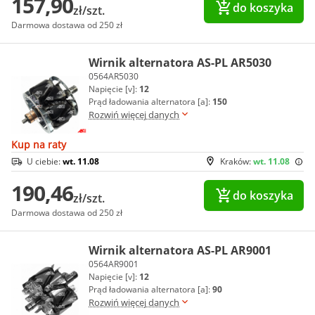
157,90
do koszyka
zł/szt.
Darmowa dostawa od 250 zł
Wirnik alternatora AS-PL AR5030
0564AR5030
Napięcie [v]:
12
Prąd ładowania alternatora [a]:
150
Rozwiń więcej danych
Kup na raty
U ciebie:
wt. 11.08
Kraków:
wt. 11.08
190,46
do koszyka
zł/szt.
Darmowa dostawa od 250 zł
Wirnik alternatora AS-PL AR9001
0564AR9001
Napięcie [v]:
12
Prąd ładowania alternatora [a]:
90
Rozwiń więcej danych