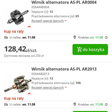
Wirnik alternatora AS-PL AR0004
0564AR0004
Napięcie [v]:
12
Prąd ładowania alternatora [a]:
65
Rozwiń więcej danych
Kup na raty
U ciebie:
wt. 11.08
Kraków:
wt. 11.08
128,42
do koszyka
zł/szt.
Darmowa dostawa od 250 zł
Wirnik alternatora AS-PL AR2013
0564AR2013
Napięcie [v]:
12
Prąd ładowania alternatora [a]:
100
Rozwiń więcej danych
Kup na raty
U ciebie:
wt. 11.08
Kraków:
wt. 11.08