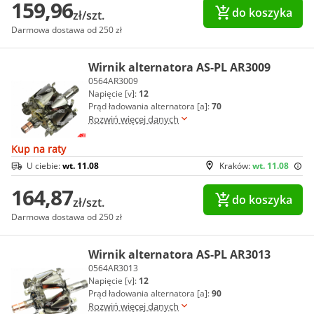
159,96
do koszyka
zł/szt.
Darmowa dostawa od 250 zł
Wirnik alternatora AS-PL AR3009
0564AR3009
Napięcie [v]:
12
Prąd ładowania alternatora [a]:
70
Rozwiń więcej danych
Kup na raty
U ciebie:
wt. 11.08
Kraków:
wt. 11.08
164,87
do koszyka
zł/szt.
Darmowa dostawa od 250 zł
Wirnik alternatora AS-PL AR3013
0564AR3013
Napięcie [v]:
12
Prąd ładowania alternatora [a]:
90
Rozwiń więcej danych