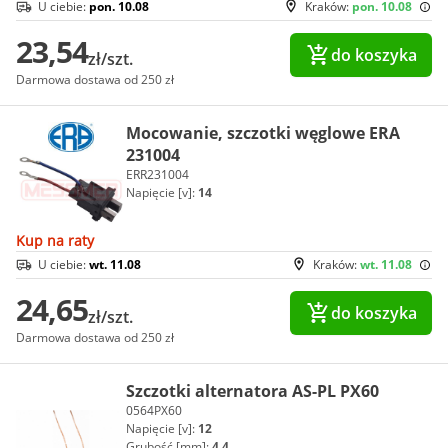
U ciebie:
pon. 10.08
Kraków:
pon. 10.08
23,54
do koszyka
zł/szt.
Darmowa dostawa od 250 zł
Mocowanie, szczotki węglowe ERA
231004
ERR231004
Napięcie [v]:
14
Kup na raty
U ciebie:
wt. 11.08
Kraków:
wt. 11.08
24,65
do koszyka
zł/szt.
Darmowa dostawa od 250 zł
Szczotki alternatora AS-PL PX60
0564PX60
Napięcie [v]:
12
Grubość [mm]:
4.4