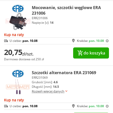
Mocowanie, szczotki węglowe ERA
231006
ERR231006
Napięcie [v]:
14
Kup na raty
U ciebie:
pon. 10.08
Kraków:
pon. 10.08
20,75
do koszyka
zł/szt.
Darmowa dostawa od 250 zł
Szczotki alternatora ERA 231069
ERR231069
Grubość [mm]:
4.6
Długość [mm]:
14.5
Rozwiń więcej danych
Kup na raty
U ciebie:
pon. 10.08
Kraków:
pon. 10.08