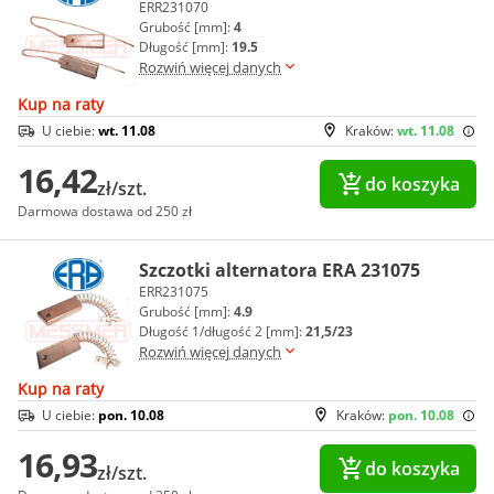
ERR231070
Grubość [mm]:
4
Długość [mm]:
19.5
Rozwiń więcej danych
Kup na raty
U ciebie:
wt. 11.08
Kraków:
wt. 11.08
16,42
do koszyka
zł/szt.
Darmowa dostawa od 250 zł
Szczotki alternatora ERA 231075
ERR231075
Grubość [mm]:
4.9
Długość 1/długość 2 [mm]:
21,5/23
Rozwiń więcej danych
Kup na raty
U ciebie:
pon. 10.08
Kraków:
pon. 10.08
16,93
do koszyka
zł/szt.