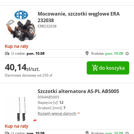
Mocowanie, szczotki węglowe ERA
232038
ERR232038
Kup na raty
U ciebie:
pon. 10.08
Kraków:
pon. 10.08
40,14
do koszyka
zł/szt.
Darmowa dostawa od 250 zł
Szczotki alternatora AS-PL AB5005
0564AB5005
Napięcie [v]:
12
Grubość [mm]:
7
Rozwiń więcej danych
Kup na raty
U ciebie:
pon. 10.08
Kraków:
pon. 10.08