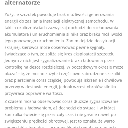
alternatorze
Zużycie szczotek powoduje brak możliwości generowania
energii do zasilania instalacji elektrycznej samochodu. W
takich okolicznościach zazwyczaj dochodzi do rozładowania
akumulatora i unieruchomienia silnika oraz braku możliwości
jego ponownego uruchomienia. Zanim dojdzie do sytuacji
skrajnej, kierowca może obserwować pewne sygnały,
świadczące o tym, że zbliża się kres eksploatacji szczotek.
Jednym z nich jest sygnalizowanie braku ładowania przez
kontrolkę na desce rozdzielczej. W początkowym okresie może
okazać się, że mocno zużyte i częściowo zabrudzone szczotki
oraz pierścienie coraz częściej powodują iskrzenie i chwilowe
przerwy w dostawie energii, jednak wzrost obrotów silnika
przywraca poprawne wartości.
Z czasem można obserwować coraz dłuższe sygnalizowanie
problemu z ładowaniem, aż dochodzi do sytuacji, w której
kontrolka świecie się przez cały czas i nie gaśnie nawet po
zwiększeniu prędkości obrotowej. Jest to oznaka, że warto
sprawdzić alternator, a w szczególności regulator napięcia i