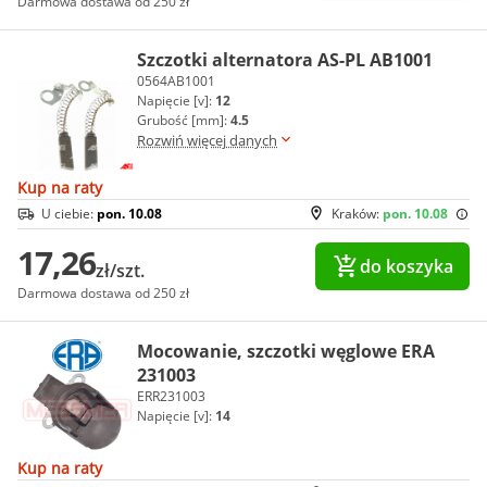
Darmowa dostawa od 250 zł
Szczotki alternatora AS-PL AB1001
0564AB1001
Napięcie [v]:
12
Grubość [mm]:
4.5
Rozwiń więcej danych
Kup na raty
U ciebie:
pon. 10.08
Kraków:
pon. 10.08
17,26
do koszyka
zł/szt.
Darmowa dostawa od 250 zł
Mocowanie, szczotki węglowe ERA
231003
ERR231003
Napięcie [v]:
14
Kup na raty