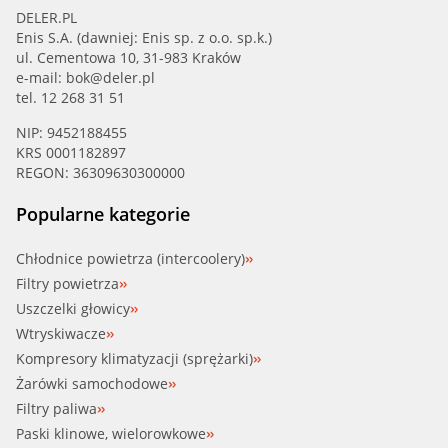
DELER.PL
Enis S.A. (dawniej: Enis sp. z o.o. sp.k.)
ul. Cementowa 10, 31-983 Kraków
e-mail:
bok@deler.pl
tel. 12 268 31 51
NIP: 9452188455
KRS 0001182897
REGON: 36309630300000
Popularne kategorie
Chłodnice powietrza (intercoolery)
Filtry powietrza
Uszczelki głowicy
Wtryskiwacze
Kompresory klimatyzacji (sprężarki)
Żarówki samochodowe
Filtry paliwa
Paski klinowe, wielorowkowe