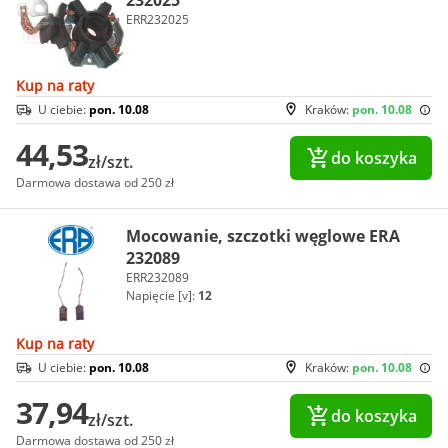
ERR232025
Kup na raty
U ciebie:
pon. 10.08
Kraków:
pon. 10.08
44,53
do koszyka
zł/szt.
Darmowa dostawa od 250 zł
Mocowanie, szczotki węglowe ERA
232089
ERR232089
Napięcie [v]:
12
Kup na raty
U ciebie:
pon. 10.08
Kraków:
pon. 10.08
37,94
do koszyka
zł/szt.
Darmowa dostawa od 250 zł