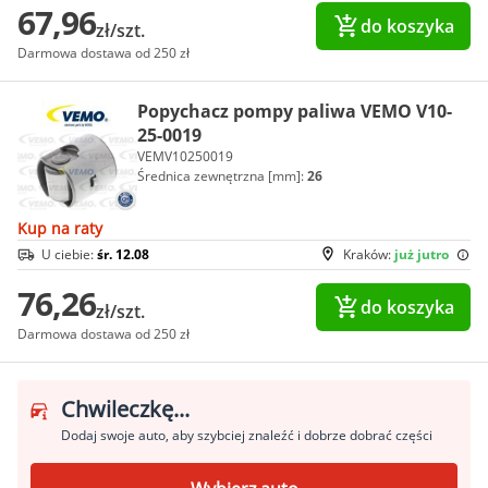
67,96
do koszyka
zł/szt.
Darmowa dostawa od 250 zł
Popychacz pompy paliwa VEMO V10-
25-0019
VEMV10250019
Średnica zewnętrzna [mm]:
26
Kup na raty
U ciebie:
śr. 12.08
Kraków:
już jutro
76,26
do koszyka
zł/szt.
Darmowa dostawa od 250 zł
Chwileczkę...
Dodaj swoje auto, aby szybciej znaleźć i dobrze dobrać części