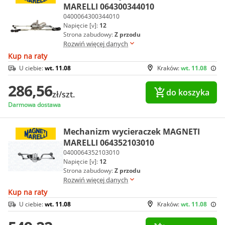
MARELLI 064300344010
0400064300344010
Napięcie [v]:
12
Strona zabudowy:
Z przodu
Rozwiń więcej danych
Kup na raty
U ciebie:
wt. 11.08
Kraków:
wt. 11.08
286,56
do koszyka
zł/szt.
Darmowa dostawa
Mechanizm wycieraczek MAGNETI
MARELLI 064352103010
0400064352103010
Napięcie [v]:
12
Strona zabudowy:
Z przodu
Rozwiń więcej danych
Kup na raty
U ciebie:
wt. 11.08
Kraków:
wt. 11.08