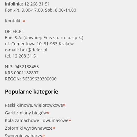
Infolinia:
12 268 31 51
Pon.-Pt. 9.00-17.00, Sob. 8.00-14.00
Kontakt
DELER.PL
Enis S.A. (dawniej: Enis sp. z o.o. sp.k.)
ul. Cementowa 10, 31-983 Kraków
e-mail:
bok@deler.pl
tel. 12 268 31 51
NIP: 9452188455
KRS 0001182897
REGON: 36309630300000
Popularne kategorie
Paski klinowe, wielorowkowe
Gałki zmiany biegów
Koła zamachowe i dwumasowe
Zbiorniki wyrównawcze
Sworznie wahaczy