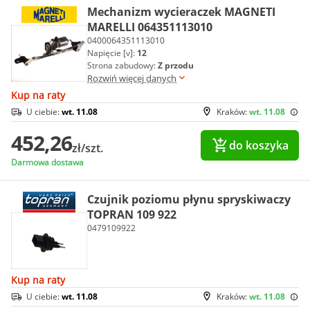
Mechanizm wycieraczek MAGNETI
MARELLI 064351113010
0400064351113010
Napięcie [v]:
12
Strona zabudowy:
Z przodu
Rozwiń więcej danych
Kup na raty
U ciebie:
wt. 11.08
Kraków:
wt. 11.08
452,26
do koszyka
zł/szt.
Darmowa dostawa
Czujnik poziomu płynu spryskiwaczy
TOPRAN 109 922
0479109922
Kup na raty
U ciebie:
wt. 11.08
Kraków:
wt. 11.08