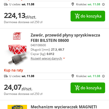
U ciebie:
wt. 11.08
Kraków:
wt. 11.08
224,13
do koszyka
zł/szt.
Darmowa dostawa od 250 zł
Zawór, przewód płyny spryskiwacza
FEBI BILSTEIN 08600
040108600
Długość [mm]:
27.3, 60.7
Ciężar [kg]:
0.012
Rozwiń więcej danych
Kup na raty
U ciebie:
wt. 11.08
Kraków:
wt. 11.08
24,07
do koszyka
zł/szt.
Darmowa dostawa od 250 zł
Mechanizm wycieraczek MAGNETI