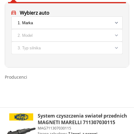
Wybierz auto
Producenci
System czyszczenia swiateł przednich
MAGNETI MARELLI 711307030115
MAG711307030115
Strona zabudowy:
Z lewej, z prawej