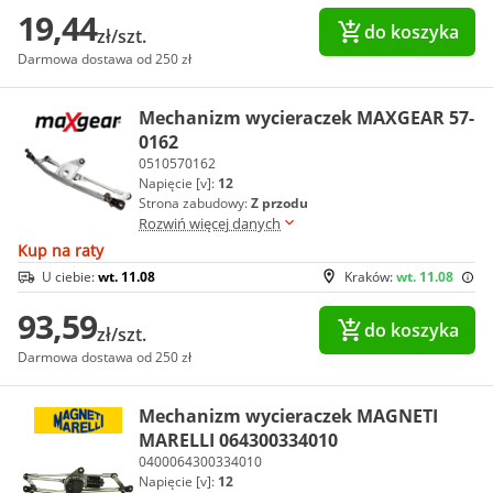
19,44
do koszyka
zł/szt.
Darmowa dostawa od 250 zł
Mechanizm wycieraczek MAXGEAR 57-
0162
0510570162
Napięcie [v]:
12
Strona zabudowy:
Z przodu
Rozwiń więcej danych
Kup na raty
U ciebie:
wt. 11.08
Kraków:
wt. 11.08
93,59
do koszyka
zł/szt.
Darmowa dostawa od 250 zł
Mechanizm wycieraczek MAGNETI
MARELLI 064300334010
0400064300334010
Napięcie [v]:
12