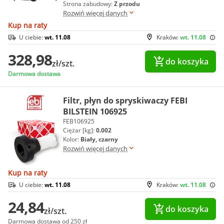
Strona zabudowy:
Z przodu
Rozwiń więcej danych
Kup na raty
U ciebie:
wt. 11.08
Kraków:
wt. 11.08
328,98
do koszyka
zł/szt.
Darmowa dostawa
Filtr, płyn do spryskiwaczy FEBI
BILSTEIN 106925
FEB106925
Ciężar [kg]:
0.002
Kolor:
Biały, czarny
Rozwiń więcej danych
Kup na raty
U ciebie:
wt. 11.08
Kraków:
wt. 11.08
24,84
do koszyka
zł/szt.
Darmowa dostawa od 250 zł