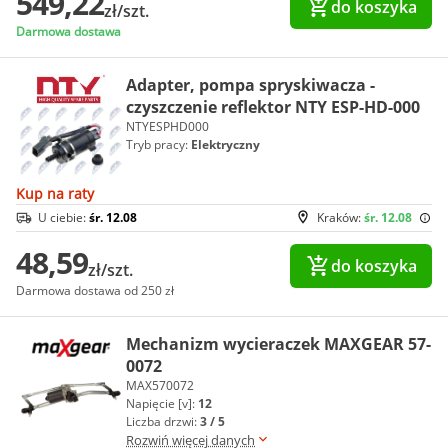
549,22
do koszyka
zł/szt.
Darmowa dostawa
Adapter, pompa spryskiwacza -
czyszczenie reflektor NTY ESP-HD-000
NTYESPHD000
Tryb pracy:
Elektryczny
Kup na raty
U ciebie:
śr. 12.08
Kraków:
śr. 12.08
48,59
do koszyka
zł/szt.
Darmowa dostawa od 250 zł
Mechanizm wycieraczek MAXGEAR 57-
0072
MAX570072
Napięcie [v]:
12
Liczba drzwi:
3 / 5
Rozwiń więcej danych