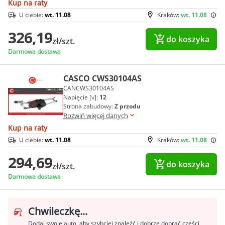
Kup na raty
U ciebie:
wt. 11.08
Kraków:
wt. 11.08
326,19
do koszyka
zł/szt.
Darmowa dostawa
CASCO CWS30104AS
CANCWS30104AS
Napięcie [v]:
12
Strona zabudowy:
Z przodu
Rozwiń więcej danych
Kup na raty
U ciebie:
wt. 11.08
Kraków:
wt. 11.08
294,69
do koszyka
zł/szt.
Darmowa dostawa
Chwileczkę...
Dodaj swoje auto, aby szybciej znaleźć i dobrze dobrać części