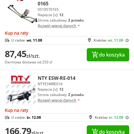
0165
0510570165
Napięcie [v]:
12
Strona zabudowy:
Z przodu
Rozwiń więcej danych
Kup na raty
U ciebie:
wt. 11.08
Kraków:
wt. 11.08
87,45
do koszyka
zł/szt.
Darmowa dostawa od 250 zł
NTY ESW-RE-014
NTYESWRE014
Napięcie [v]:
12
Strona zabudowy:
Z przodu
Rozwiń więcej danych
Kup na raty
U ciebie:
śr. 12.08
Kraków:
śr. 12.08
166,79
do koszyka
zł/szt.