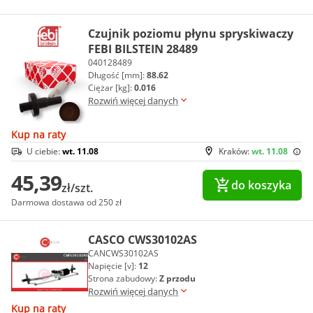
Czujnik poziomu płynu spryskiwaczy
FEBI BILSTEIN 28489
040128489
Długość [mm]:
88.62
Ciężar [kg]:
0.016
Rozwiń więcej danych
Kup na raty
U ciebie:
wt. 11.08
Kraków:
wt. 11.08
45,39
do koszyka
zł/szt.
Darmowa dostawa od 250 zł
CASCO CWS30102AS
CANCWS30102AS
Napięcie [v]:
12
Strona zabudowy:
Z przodu
Rozwiń więcej danych
Kup na raty