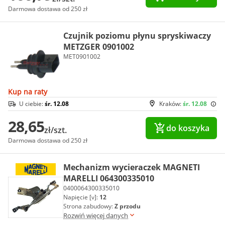
Darmowa dostawa od 250 zł
Czujnik poziomu płynu spryskiwaczy
METZGER 0901002
MET0901002
Kup na raty
U ciebie:
śr. 12.08
Kraków:
śr. 12.08
28,65
do koszyka
zł/szt.
Darmowa dostawa od 250 zł
Mechanizm wycieraczek MAGNETI
MARELLI 064300335010
0400064300335010
Napięcie [v]:
12
Strona zabudowy:
Z przodu
Rozwiń więcej danych