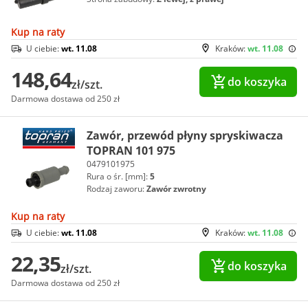
Kup na raty
U ciebie:
wt. 11.08
Kraków:
wt. 11.08
148,64
do koszyka
zł/szt.
Darmowa dostawa od 250 zł
Zawór, przewód płyny spryskiwacza
TOPRAN 101 975
0479101975
Rura o śr. [mm]:
5
Rodzaj zaworu:
Zawór zwrotny
Kup na raty
U ciebie:
wt. 11.08
Kraków:
wt. 11.08
22,35
do koszyka
zł/szt.
Darmowa dostawa od 250 zł