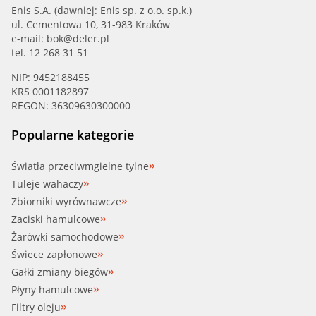
Enis S.A. (dawniej: Enis sp. z o.o. sp.k.)
ul. Cementowa 10, 31-983 Kraków
e-mail:
bok@deler.pl
tel. 12 268 31 51
NIP: 9452188455
KRS 0001182897
REGON: 36309630300000
Popularne kategorie
Światła przeciwmgielne tylne
Tuleje wahaczy
Zbiorniki wyrównawcze
Zaciski hamulcowe
Żarówki samochodowe
Świece zapłonowe
Gałki zmiany biegów
Płyny hamulcowe
Filtry oleju