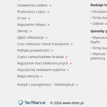
Rodzaje t
Ustawienia cookies
Producenci części
• Paczkom
• Firmy ku
O nas
• Odbiór 
Regulamin sklepu
Zwroty
Sposoby p
Zgłoś reklamacje
• Płatnośc
PayPo
Czas realizacji i koszt transportu
• Firmy ku
Polityka prywatności
• Płatność
Części samochodowe Kraków
płatniczą
Regulamin Kart Elektronicznych
Najczęściej zadawane pytania
Mapa witryny
Klasyki i youngtimery - Otoklasyki.pl
© 2026 www.deler.pl