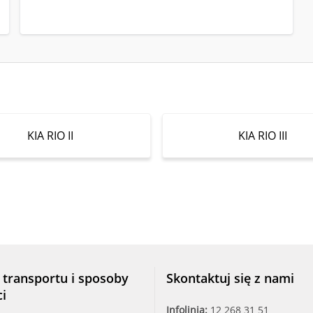
KIA RIO II
KIA RIO III
 transportu i sposoby
Skontaktuj się z nami
ci
Infolinia:
12 268 31 51