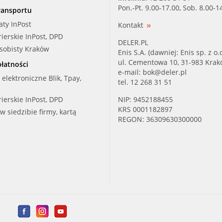
Pon.-Pt. 9.00-17.00, Sob. 8.00-1
ransportu
aty InPost
Kontakt
rierskie InPost, DPD
DELER.PL
osobisty Kraków
Enis S.A. (dawniej: Enis sp. z o.o
ul. Cementowa 10, 31-983 Kra
łatności
e-mail:
bok@deler.pl
i elektroniczne Blik, Tpay,
tel. 12 268 31 51
rierskie InPost, DPD
NIP: 9452188455
KRS 0001182897
 w siedzibie firmy, kartą
REGON: 36309630300000