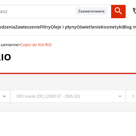
Zaawansowane
odzenia
Zawieszenie
Filtry
Oleje i płyny
Oświetlenie
Kosmetyki
Blog 
i zamienne
>
Części do KIA RIO
RIO