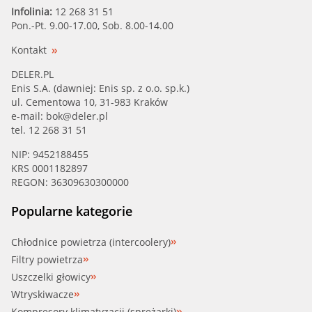
Infolinia:
12 268 31 51
Pon.-Pt. 9.00-17.00, Sob. 8.00-14.00
Kontakt
DELER.PL
Enis S.A. (dawniej: Enis sp. z o.o. sp.k.)
ul. Cementowa 10, 31-983 Kraków
e-mail:
bok@deler.pl
tel. 12 268 31 51
NIP: 9452188455
KRS 0001182897
REGON: 36309630300000
Popularne kategorie
Chłodnice powietrza (intercoolery)
Filtry powietrza
Uszczelki głowicy
Wtryskiwacze
Kompresory klimatyzacji (sprężarki)