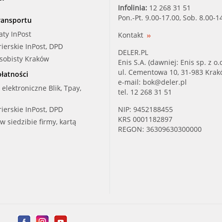
Infolinia:
12 268 31 51
Pon.-Pt. 9.00-17.00, Sob. 8.00-1
ransportu
aty InPost
Kontakt
rierskie InPost, DPD
DELER.PL
osobisty Kraków
Enis S.A. (dawniej: Enis sp. z o.o
ul. Cementowa 10, 31-983 Kra
łatności
e-mail:
bok@deler.pl
i elektroniczne Blik, Tpay,
tel. 12 268 31 51
rierskie InPost, DPD
NIP: 9452188455
KRS 0001182897
 w siedzibie firmy, kartą
REGON: 36309630300000