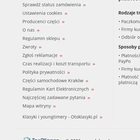
Sprawdź status zamówienia
Rodzaje t
Ustawienia cookies
Producenci części
• Paczkom
• Firmy ku
O nas
• Odbiór 
Regulamin sklepu
Zwroty
Sposoby p
Zgłoś reklamacje
• Płatnośc
PayPo
Czas realizacji i koszt transportu
• Firmy ku
Polityka prywatności
• Płatność
Części samochodowe Kraków
płatniczą
Regulamin Kart Elektronicznych
Najczęściej zadawane pytania
Mapa witryny
Klasyki i youngtimery - Otoklasyki.pl