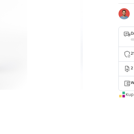
D
2
2
W
Kup 