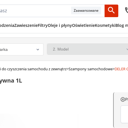
Zaawansowane
odzenia
Zawieszenie
Filtry
Oleje i płyny
Oświetlenie
Kosmetyki
Blog 
i do czyszczenia samochodu z zewnątrz
>
Szampony samochodowe
>
DELER 
ywna 1L
P