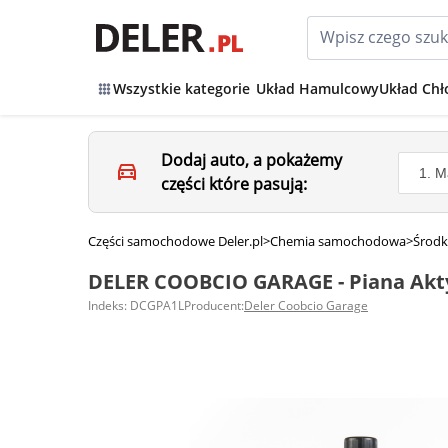
Wszystkie kategorie
Układ Hamulcowy
Układ Chł
Dodaj auto, a pokażemy
części które pasują:
Części samochodowe Deler.pl
>
Chemia samochodowa
>
Środk
DELER COOBCIO GARAGE - Piana Akt
Indeks: DCGPA1L
Producent:
Deler Coobcio Garage