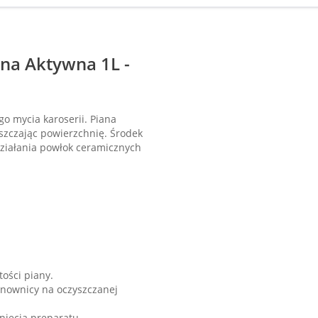
na Aktywna 1L -
o mycia karoserii. Piana
szczając powierzchnię. Środek
 działania powłok ceramicznych
tości piany.
nownicy na oczyszczanej
hnięcia preparatu