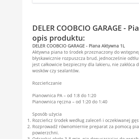
DELER COOBCIO GARAGE - Pia
opis produktu:
DELER COOBCIO GARAGE - Piana Aktywna 1L
Aktywna piana to środek przeznaczony do wstępneg
błyskawicznie rozpuszcza brud, jednocześnie odtłu
jest całkowicie bezpieczny dla lakieru, nie zakłóca
wosków czy sealantów.
Rozcieńczanie
Pianownica PA – od 1:8 do 1:20
Pianownica ręczna – od 1:20 do 1:40
Sposób użycia
Rozcieńcz środek według zaleceń i oczekiwanej gęs
Rozprowadź równomiernie preparat za pomocą pia
powierzchni.
Odczekaj około 3-8 min, nie dopuszczając do wysc