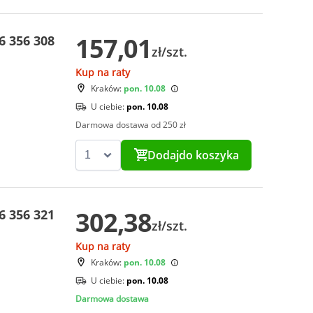
157,01
 356 308
zł/szt.
Kup na raty
Kraków:
pon. 10.08
U ciebie:
pon. 10.08
Darmowa dostawa od 250 zł
Dodaj
do koszyka
302,38
 356 321
zł/szt.
Kup na raty
Kraków:
pon. 10.08
U ciebie:
pon. 10.08
Darmowa dostawa