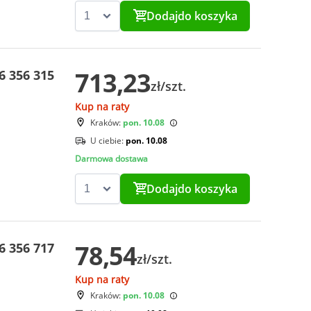
Dodaj
do koszyka
713,23
 356 315
zł/szt.
Kup na raty
Kraków:
pon. 10.08
U ciebie:
pon. 10.08
Darmowa dostawa
Dodaj
do koszyka
78,54
 356 717
zł/szt.
Kup na raty
Kraków:
pon. 10.08