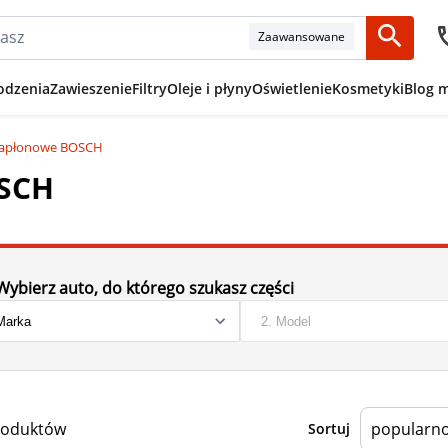
Zaawansowane
odzenia
Zawieszenie
Filtry
Oleje i płyny
Oświetlenie
Kosmetyki
Blog 
zapłonowe BOSCH
OSCH
Wybierz auto, do którego szukasz części
roduktów
Sortuj