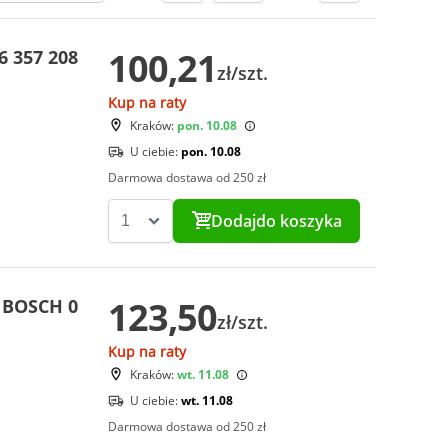
100,21
 357 208
zł/szt.
Kup na raty
Kraków:
pon. 10.08
U ciebie:
pon. 10.08
Darmowa dostawa od 250 zł
Dodaj
do koszyka
123,50
 BOSCH 0
zł/szt.
Kup na raty
Kraków:
wt. 11.08
U ciebie:
wt. 11.08
Darmowa dostawa od 250 zł