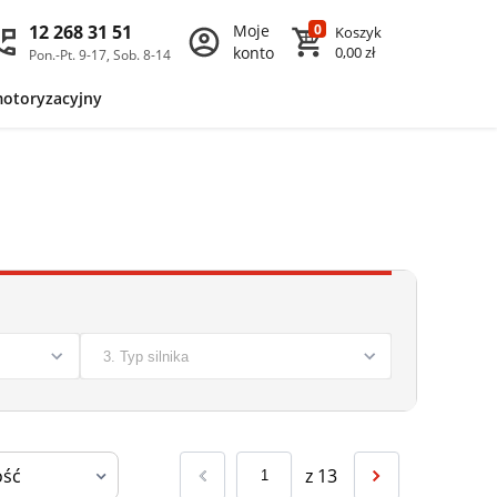
12 268 31 51
Moje
0
Koszyk
konto
0,00 zł
Pon.-Pt. 9-17, Sob. 8-14
motoryzacyjny
z
13