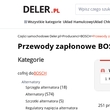
Wszystkie kategorie
Układ Hamulcowy
Układ Chł
Części samochodowe Deler.pl
>
Producenci
>
BOSCH
>
Przewody 
Przewody zapłonowe B
Kategorie
cofnij do
BOSCH
Alternatory
(18)
Sprzęgła alternatora
(574)
Alternatory
(5)
Szczotki alternatora
251 p
Regulatory napięcia alternatora