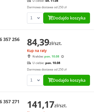
U ciebie:
wt. 11.08
Darmowa dostawa od 250 zł
Dodaj
do koszyka
84,39
 357 256
zł/szt.
Kup na raty
Kraków:
pon. 10.08
U ciebie:
pon. 10.08
Darmowa dostawa od 250 zł
Dodaj
do koszyka
141,17
 357 271
zł/szt.