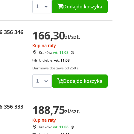
Dodaj
do koszyka
166,30
 356 346
zł/szt.
Kup na raty
Kraków:
wt. 11.08
U ciebie:
wt. 11.08
Darmowa dostawa od 250 zł
Dodaj
do koszyka
188,75
 356 333
zł/szt.
Kup na raty
Kraków:
wt. 11.08