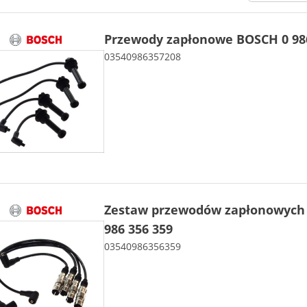
Przewody zapłonowe BOSCH 0 986
03540986357208
Zestaw przewodów zapłonowych
986 356 359
03540986356359