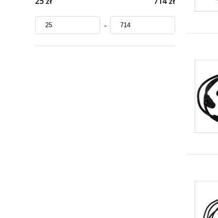
25 zł
714 zł
-