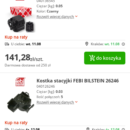
040136545
Ciężar [kg]:
0.05
Kolor:
Czarny
Rozwiń więcej danych
Kup na raty
U ciebie:
wt. 11.08
Kraków:
wt. 11.08
141,28
do koszyka
zł/szt.
Darmowa dostawa od 250 zł
Kostka stacyjki FEBI BILSTEIN 26246
040126246
Ciężar [kg]:
0.03
Ilość połączeń:
5
Rozwiń więcej danych
Kup na raty
U ciebie:
śr. 12.08
Kraków:
śr. 12.08