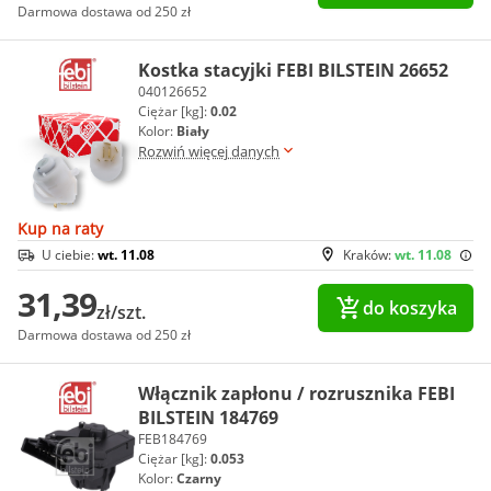
Darmowa dostawa od 250 zł
Kostka stacyjki FEBI BILSTEIN 26652
040126652
Ciężar [kg]:
0.02
Kolor:
Biały
Rozwiń więcej danych
Kup na raty
U ciebie:
wt. 11.08
Kraków:
wt. 11.08
31,39
do koszyka
zł/szt.
Darmowa dostawa od 250 zł
Włącznik zapłonu / rozrusznika FEBI
BILSTEIN 184769
FEB184769
Ciężar [kg]:
0.053
Kolor:
Czarny