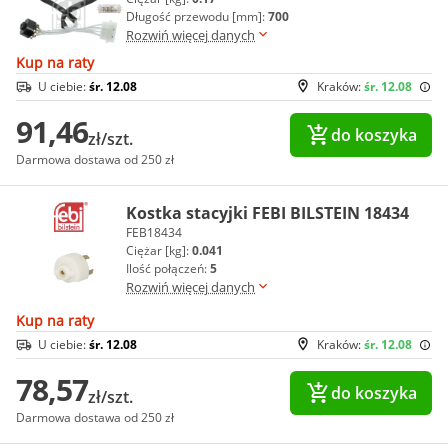
Długość przewodu [mm]:
700
Rozwiń więcej danych
Kup na raty
U ciebie:
śr. 12.08
Kraków:
śr. 12.08
91,46
do koszyka
zł/szt.
Darmowa dostawa od 250 zł
Kostka stacyjki FEBI BILSTEIN 18434
FEB18434
Ciężar [kg]:
0.041
Ilość połączeń:
5
Rozwiń więcej danych
Kup na raty
U ciebie:
śr. 12.08
Kraków:
śr. 12.08
78,57
do koszyka
zł/szt.
Darmowa dostawa od 250 zł