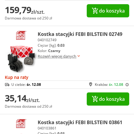
159,79
do koszyka
zł/szt.
Darmowa dostawa od 250 zł
Kostka stacyjki FEBI BILSTEIN 02749
040102749
Ciężar [kg]:
0.03
Kolor:
Czarny
Rozwiń więcej danych
Kup na raty
U ciebie:
śr. 12.08
Kraków:
śr. 12.08
35,14
do koszyka
zł/szt.
Darmowa dostawa od 250 zł
Kostka stacyjki FEBI BILSTEIN 03861
040103861
Ciężar [kg]:
0.03