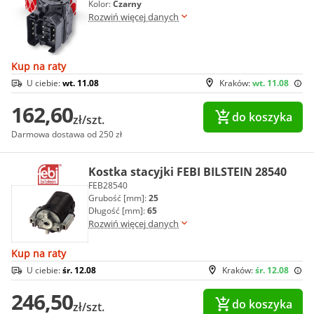
Kolor:
Czarny
Rozwiń więcej danych
Kup na raty
U ciebie:
wt. 11.08
Kraków:
wt. 11.08
162,60
do koszyka
zł/szt.
Darmowa dostawa od 250 zł
Kostka stacyjki FEBI BILSTEIN 28540
FEB28540
Grubość [mm]:
25
Długość [mm]:
65
Rozwiń więcej danych
Kup na raty
U ciebie:
śr. 12.08
Kraków:
śr. 12.08
246,50
do koszyka
zł/szt.