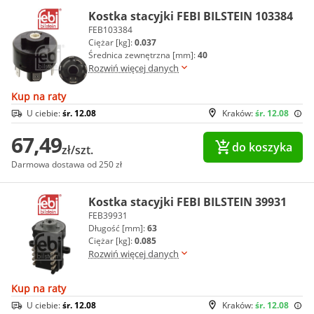
Kostka stacyjki FEBI BILSTEIN 103384
FEB103384
Ciężar [kg]:
0.037
Średnica zewnętrzna [mm]:
40
Rozwiń więcej danych
Kup na raty
U ciebie:
śr. 12.08
Kraków:
śr. 12.08
67,49
do koszyka
zł/szt.
Darmowa dostawa od 250 zł
Kostka stacyjki FEBI BILSTEIN 39931
FEB39931
Długość [mm]:
63
Ciężar [kg]:
0.085
Rozwiń więcej danych
Kup na raty
U ciebie:
śr. 12.08
Kraków:
śr. 12.08