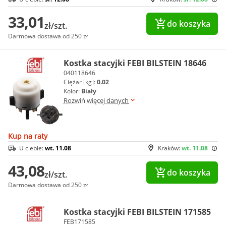
33,01
do koszyka
zł/szt.
Darmowa dostawa od 250 zł
Kostka stacyjki FEBI BILSTEIN 18646
040118646
Ciężar [kg]:
0.02
Kolor:
Biały
Rozwiń więcej danych
Kup na raty
U ciebie:
wt. 11.08
Kraków:
wt. 11.08
43,08
do koszyka
zł/szt.
Darmowa dostawa od 250 zł
Kostka stacyjki FEBI BILSTEIN 171585
FEB171585