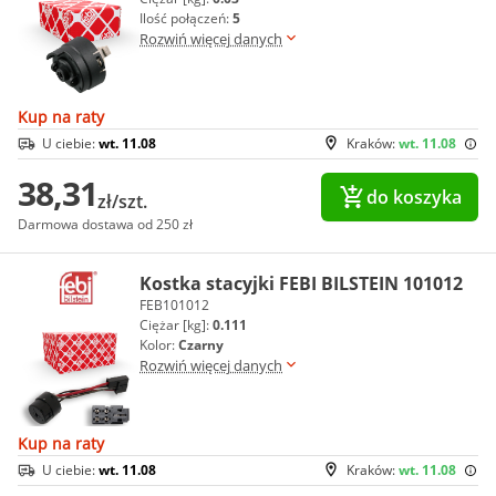
Ilość połączeń:
5
Rozwiń więcej danych
Kup na raty
U ciebie:
wt. 11.08
Kraków:
wt. 11.08
38,31
do koszyka
zł/szt.
Darmowa dostawa od 250 zł
Kostka stacyjki FEBI BILSTEIN 101012
FEB101012
Ciężar [kg]:
0.111
Kolor:
Czarny
Rozwiń więcej danych
Kup na raty
U ciebie:
wt. 11.08
Kraków:
wt. 11.08