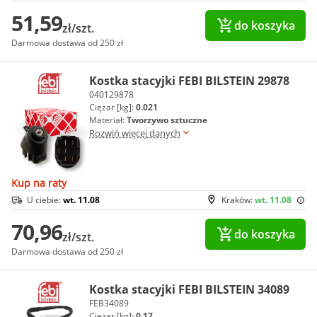
51,59
do koszyka
zł/szt.
Darmowa dostawa od 250 zł
Kostka stacyjki FEBI BILSTEIN 29878
040129878
Ciężar [kg]:
0.021
Materiał:
Tworzywo sztuczne
Rozwiń więcej danych
Kup na raty
U ciebie:
wt. 11.08
Kraków:
wt. 11.08
70,96
do koszyka
zł/szt.
Darmowa dostawa od 250 zł
Kostka stacyjki FEBI BILSTEIN 34089
FEB34089
Ciężar [kg]:
0.17