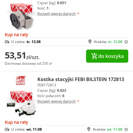
Ciężar [kg]:
0.051
Ilość:
1
Rozwiń więcej danych
Kup na raty
U ciebie:
śr. 12.08
Kraków:
śr. 12.08
53,51
do koszyka
zł/szt.
Darmowa dostawa od 250 zł
Kostka stacyjki FEBI BILSTEIN 172813
FEB172813
Ciężar [kg]:
0.023
Ilość połączeń:
6
Rozwiń więcej danych
Kup na raty
U ciebie:
wt. 11.08
Kraków:
wt. 11.08