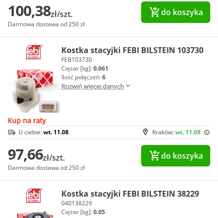
100,38
do koszyka
zł/szt.
Darmowa dostawa od 250 zł
Kostka stacyjki FEBI BILSTEIN 103730
FEB103730
Ciężar [kg]:
0.061
Ilość połączeń:
6
Rozwiń więcej danych
Kup na raty
U ciebie:
wt. 11.08
Kraków:
wt. 11.08
97,66
do koszyka
zł/szt.
Darmowa dostawa od 250 zł
Kostka stacyjki FEBI BILSTEIN 38229
040138229
Ciężar [kg]:
0.05