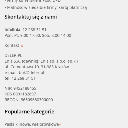
• Firmy kurierskie InPost, DPD
• Płatność w siedzibie firmy, kartą płatniczą
Skontaktuj się z nami
Infolinia:
12 268 31 51
Pon.-Pt. 9.00-17.00, Sob. 8.00-14.00
Kontakt
DELER.PL
Enis S.A. (dawniej: Enis sp. z o.o. sp.k.)
ul. Cementowa 10, 31-983 Kraków
e-mail:
bok@deler.pl
tel. 12 268 31 51
NIP: 9452188455
KRS 0001182897
REGON: 36309630300000
Popularne kategorie
Paski klinowe, wielorowkowe