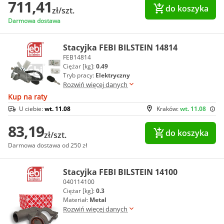
711,41
do koszyka
zł/szt.
Darmowa dostawa
Stacyjka FEBI BILSTEIN 14814
FEB14814
Ciężar [kg]:
0.49
Tryb pracy:
Elektryczny
Rozwiń więcej danych
Kup na raty
U ciebie:
wt. 11.08
Kraków:
wt. 11.08
83,19
do koszyka
zł/szt.
Darmowa dostawa od 250 zł
Stacyjka FEBI BILSTEIN 14100
040114100
Ciężar [kg]:
0.3
Materiał:
Metal
Rozwiń więcej danych