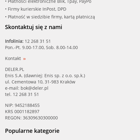
• Płatności elektroniczne Blik, Tpay, PayPo
• Firmy kurierskie InPost, DPD
• Płatność w siedzibie firmy, kartą płatniczą
Skontaktuj się z nami
Infolinia:
12 268 31 51
Pon.-Pt. 9.00-17.00, Sob. 8.00-14.00
Kontakt
DELER.PL
Enis S.A. (dawniej: Enis sp. z o.o. sp.k.)
ul. Cementowa 10, 31-983 Kraków
e-mail:
bok@deler.pl
tel. 12 268 31 51
NIP: 9452188455
KRS 0001182897
REGON: 36309630300000
Popularne kategorie