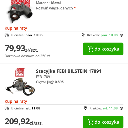
Materiał:
Metal
Rozwiń więcej danych
Kup na raty
U ciebie:
pon. 10.08
Kraków:
pon. 10.08
79,93
do koszyka
zł/szt.
Darmowa dostawa od 250 zł
Stacyjka FEBI BILSTEIN 17891
FEB17891
Ciężar [kg]:
0.895
Kup na raty
U ciebie:
wt. 11.08
Kraków:
wt. 11.08
209,92
do koszyka
zł/szt.