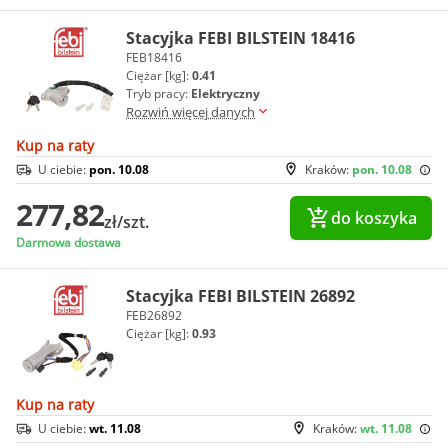
Stacyjka FEBI BILSTEIN 18416
FEB18416
Ciężar [kg]:
0.41
Tryb pracy:
Elektryczny
Rozwiń więcej danych
Kup na raty
U ciebie:
pon. 10.08
Kraków:
pon. 10.08
277,82
do koszyka
zł/szt.
Darmowa dostawa
Stacyjka FEBI BILSTEIN 26892
FEB26892
Ciężar [kg]:
0.93
Kup na raty
U ciebie:
wt. 11.08
Kraków:
wt. 11.08