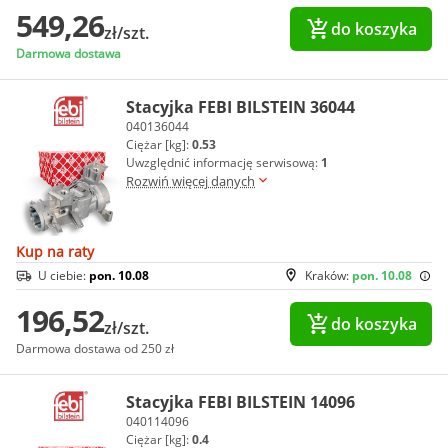
549,26
do koszyka
zł/szt.
Darmowa dostawa
Stacyjka FEBI BILSTEIN 36044
040136044
Ciężar [kg]:
0.53
Uwzględnić informację serwisową:
1
Rozwiń więcej danych
Kup na raty
U ciebie:
pon. 10.08
Kraków:
pon. 10.08
196,52
do koszyka
zł/szt.
Darmowa dostawa od 250 zł
Stacyjka FEBI BILSTEIN 14096
040114096
Ciężar [kg]:
0.4