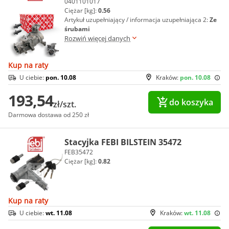
0401101017
Ciężar [kg]:
0.56
Artykuł uzupełniający / informacja uzupełniająca 2:
Ze
śrubami
Rozwiń więcej danych
Kup na raty
U ciebie:
pon. 10.08
Kraków:
pon. 10.08
193,54
do koszyka
zł/szt.
Darmowa dostawa od 250 zł
Stacyjka FEBI BILSTEIN 35472
FEB35472
Ciężar [kg]:
0.82
Kup na raty
U ciebie:
wt. 11.08
Kraków:
wt. 11.08