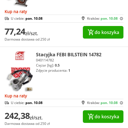
Kup na raty
U ciebie:
pon. 10.08
Kraków:
pon. 10.08
77,24
do koszyka
zł/szt.
Darmowa dostawa od 250 zł
Stacyjka FEBI BILSTEIN 14782
040114782
Ciężar [kg]:
0.5
Zdjęcie producenta:
1
Kup na raty
U ciebie:
pon. 10.08
Kraków:
pon. 10.08
242,38
do koszyka
zł/szt.
Darmowa dostawa od 250 zł