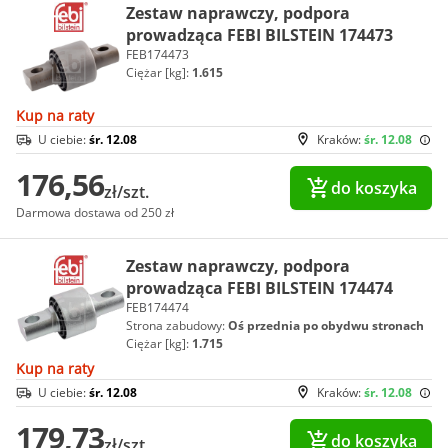
Zestaw naprawczy, podpora
prowadząca FEBI BILSTEIN 174473
FEB174473
Ciężar [kg]:
1.615
Kup na raty
U ciebie:
śr. 12.08
Kraków:
śr. 12.08
176,56
do koszyka
zł/szt.
Darmowa dostawa od 250 zł
Zestaw naprawczy, podpora
prowadząca FEBI BILSTEIN 174474
FEB174474
Strona zabudowy:
Oś przednia po obydwu stronach
Ciężar [kg]:
1.715
Kup na raty
U ciebie:
śr. 12.08
Kraków:
śr. 12.08
179,73
do koszyka
zł/szt.