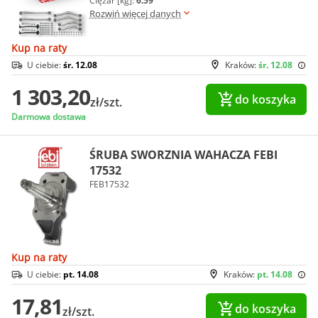
Ciężar [kg]:
6.59
Rozwiń więcej danych
Kup na raty
U ciebie:
śr. 12.08
Kraków:
śr. 12.08
1 303,20
do koszyka
zł/szt.
Darmowa dostawa
ŚRUBA SWORZNIA WAHACZA FEBI
17532
FEB17532
Kup na raty
U ciebie:
pt. 14.08
Kraków:
pt. 14.08
17,81
do koszyka
zł/szt.