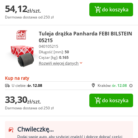
54,12
do koszyka
zł/szt.
Darmowa dostawa od 250 zł
Tuleja drążka Panharda FEBI BILSTEIN
05215
040105215
Długość [mm]:
50
Ciężar [kg]:
0.165
Rozwiń więcej danych
Kup na raty
U ciebie:
śr. 12.08
Kraków:
śr. 12.08
33,30
do koszyka
zł/szt.
Darmowa dostawa od 250 zł
Chwileczkę...
Dodaj swoje auto, aby szybciej znaleźć i dobrze dobrać części