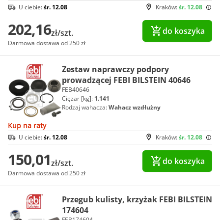
U ciebie:
śr. 12.08
Kraków:
śr. 12.08
202,16
do koszyka
zł/szt.
Darmowa dostawa od 250 zł
Zestaw naprawczy podpory
prowadzącej FEBI BILSTEIN 40646
FEB40646
Ciężar [kg]:
1.141
Rodzaj wahacza:
Wahacz wzdłużny
Kup na raty
U ciebie:
śr. 12.08
Kraków:
śr. 12.08
150,01
do koszyka
zł/szt.
Darmowa dostawa od 250 zł
Przegub kulisty, krzyżak FEBI BILSTEIN
174604
FEB174604