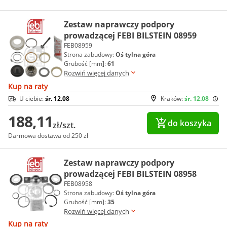
Zestaw naprawczy podpory
prowadzącej FEBI BILSTEIN 08959
FEB08959
Strona zabudowy:
Oś tylna góra
Grubość [mm]:
61
Rozwiń więcej danych
Kup na raty
U ciebie:
śr. 12.08
Kraków:
śr. 12.08
188,11
do koszyka
zł/szt.
Darmowa dostawa od 250 zł
Zestaw naprawczy podpory
prowadzącej FEBI BILSTEIN 08958
FEB08958
Strona zabudowy:
Oś tylna góra
Grubość [mm]:
35
Rozwiń więcej danych
Kup na raty