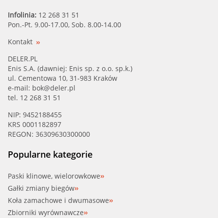
Infolinia:
12 268 31 51
Pon.-Pt. 9.00-17.00, Sob. 8.00-14.00
Kontakt
DELER.PL
Enis S.A. (dawniej: Enis sp. z o.o. sp.k.)
ul. Cementowa 10, 31-983 Kraków
e-mail:
bok@deler.pl
tel. 12 268 31 51
NIP: 9452188455
KRS 0001182897
REGON: 36309630300000
Popularne kategorie
Paski klinowe, wielorowkowe
Gałki zmiany biegów
Koła zamachowe i dwumasowe
Zbiorniki wyrównawcze