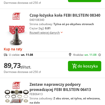
Darmowa dostawa od 250 zł
Czop łożyska koła FEBI BILSTEIN 08340
040108340
Strona zabudowy:
Tylna oś po obydwu stronach
Ciężar [kg]:
0.81
Rozwiń więcej danych
Kup na raty
U ciebie:
wt. 11.08
Kraków:
wt. 11.08
89,73
do koszyka
zł/szt.
Darmowa dostawa od 250 zł
Zestaw naprawczy podpory
prowadzącej FEBI BILSTEIN 06413
FEB06413
Strona zabudowy:
Z obu stron, oś tylna, oś wleczona,
na dole