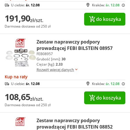
U ciebie:
śr. 12.08
Kraków:
śr. 12.08
191,90
do koszyka
zł/szt.
Darmowa dostawa od 250 zł
Zestaw naprawczy podpory
prowadzącej FEBI BILSTEIN 08957
FEB08957
Grubość [mm]:
30
Ciężar [kg]:
2.33
Rozwiń więcej danych
Kup na raty
U ciebie:
śr. 12.08
Kraków:
śr. 12.08
108,65
do koszyka
zł/szt.
Darmowa dostawa od 250 zł
Zestaw naprawczy podpory
prowadzącej FEBI BILSTEIN 08852