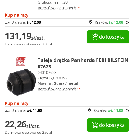
Grubość [mm]:
30
Rozwiń więcej danych
Kup na raty
U ciebie:
śr. 12.08
Kraków:
śr. 12.08
131,19
do koszyka
zł/szt.
Darmowa dostawa od 250 zł
Tuleja drążka Panharda FEBI BILSTEIN
07623
040107623
Ciężar [kg]:
0.063
Materiał:
Guma / metal
Rozwiń więcej danych
Kup na raty
U ciebie:
wt. 11.08
Kraków:
wt. 11.08
22,26
do koszyka
zł/szt.
Darmowa dostawa od 250 zł