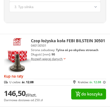
Czop łożyska koła FEBI BILSTEIN 30501
040130501
Strona zabudowy:
Tylna oś po obydwu stronach
Długość [mm]:
90
Rozwiń więcej danych
Kup na raty
U ciebie:
śr. 12.08
Kraków:
śr. 12.08
146,50
do koszyka
zł/szt.
Darmowa dostawa od 250 zł