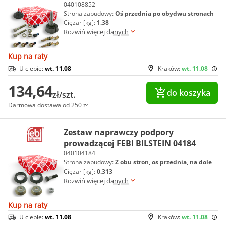
040108852
Strona zabudowy:
Oś przednia po obydwu stronach
Ciężar [kg]:
1.38
Rozwiń więcej danych
Kup na raty
U ciebie:
wt. 11.08
Kraków:
wt. 11.08
134,64
do koszyka
zł/szt.
Darmowa dostawa od 250 zł
Zestaw naprawczy podpory
prowadzącej FEBI BILSTEIN 04184
040104184
Strona zabudowy:
Z obu stron, os przednia, na dole
Ciężar [kg]:
0.313
Rozwiń więcej danych
Kup na raty
U ciebie:
wt. 11.08
Kraków:
wt. 11.08