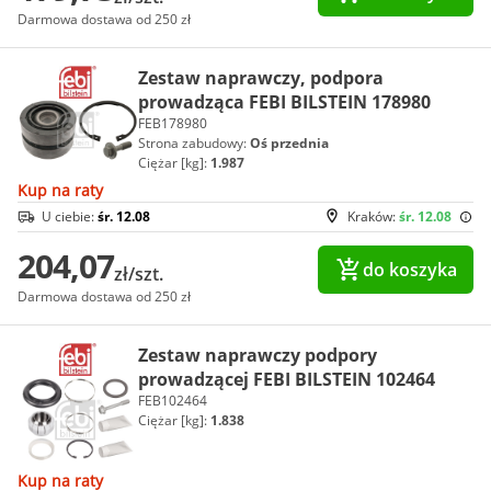
Darmowa dostawa od 250 zł
Zestaw naprawczy, podpora
prowadząca FEBI BILSTEIN 178980
FEB178980
Strona zabudowy:
Oś przednia
Ciężar [kg]:
1.987
Kup na raty
U ciebie:
śr. 12.08
Kraków:
śr. 12.08
204,07
do koszyka
zł/szt.
Darmowa dostawa od 250 zł
Zestaw naprawczy podpory
prowadzącej FEBI BILSTEIN 102464
FEB102464
Ciężar [kg]:
1.838
Kup na raty