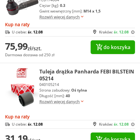
Ciężar [kg]:
0.3
Gwint wewnętrzny [mm]:
M14 x 1,5
Rozwiń więcej danych
Kup na raty
U ciebie:
śr. 12.08
Kraków:
śr. 12.08
75,99
do koszyka
zł/szt.
Darmowa dostawa od 250 zł
Tuleja drążka Panharda FEBI BILSTEIN
05214
040105214
Strona zabudowy:
Oś tylna
Długość [mm]:
40
Rozwiń więcej danych
Kup na raty
U ciebie:
śr. 12.08
Kraków:
śr. 12.08
31,19
do koszyka