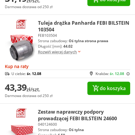
zł/szt.
Darmowa dostawa od 250 zł
Tuleja drążka Panharda FEBI BILSTEIN
103504
FEB103504
Strona zabudowy:
Oś tylna strona prawa
Długość [mm]:
44.02
Rozwiń więcej danych
Kup na raty
U ciebie:
śr. 12.08
Kraków:
śr. 12.08
43,39
do koszyka
zł/szt.
Darmowa dostawa od 250 zł
Zestaw naprawczy podpory
prowadzącej FEBI BILSTEIN 24600
040124600
Strona zabudowy:
Oś tylna