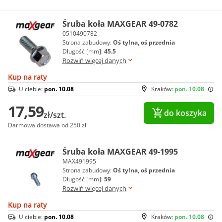
Śruba koła MAXGEAR 49-0782
0510490782
Strona zabudowy:
Oś tylna, oś przednia
Długość [mm]:
45.5
Rozwiń więcej danych
Kup na raty
U ciebie:
pon. 10.08
Kraków:
pon. 10.08
17,59
do koszyka
zł/szt.
Darmowa dostawa od 250 zł
Śruba koła MAXGEAR 49-1995
MAX491995
Strona zabudowy:
Oś tylna, oś przednia
Długość [mm]:
59
Rozwiń więcej danych
Kup na raty
U ciebie:
pon. 10.08
Kraków:
pon. 10.08