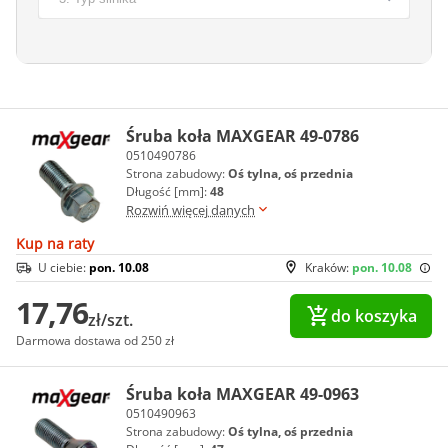
Śruba koła MAXGEAR 49-0786
0510490786
Strona zabudowy:
Oś tylna, oś przednia
Długość [mm]:
48
Rozwiń więcej danych
Kup na raty
U ciebie:
pon. 10.08
Kraków:
pon. 10.08
17,76
do koszyka
zł/szt.
Darmowa dostawa od 250 zł
Śruba koła MAXGEAR 49-0963
0510490963
Strona zabudowy:
Oś tylna, oś przednia