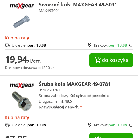
Sworzeń koła MAXGEAR 49-5091
MAX495091
Kup na raty
U ciebie:
pon. 10.08
Kraków:
pon. 10.08
19,94
do koszyka
zł/szt.
Darmowa dostawa od 250 zł
Śruba koła MAXGEAR 49-0781
0510490781
Strona zabudowy:
Oś tylna, oś przednia
Długość [mm]:
48.5
Rozwiń więcej danych
Kup na raty
U ciebie:
pon. 10.08
Kraków:
pon. 10.08