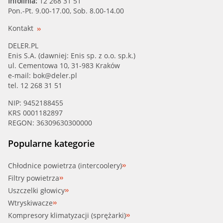
Infolinia:
12 268 31 51
Pon.-Pt. 9.00-17.00, Sob. 8.00-14.00
Kontakt
DELER.PL
Enis S.A. (dawniej: Enis sp. z o.o. sp.k.)
ul. Cementowa 10, 31-983 Kraków
e-mail:
bok@deler.pl
tel. 12 268 31 51
NIP: 9452188455
KRS 0001182897
REGON: 36309630300000
Popularne kategorie
Chłodnice powietrza (intercoolery)
Filtry powietrza
Uszczelki głowicy
Wtryskiwacze
Kompresory klimatyzacji (sprężarki)