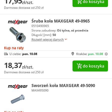
17,95
do koszyka
zł/szt.
Darmowa dostawa od 250 zł
Śruba koła MAXGEAR 49-0965
0510490965
Strona zabudowy:
Oś tylna, oś przednia
Długość [mm]:
50
Rozwiń więcej danych
Kup na raty
U ciebie:
pon. 10.08
Kraków:
pon. 10.08
18,37
do koszyka
zł/szt.
Darmowa dostawa od 250 zł
Sworzeń koła MAXGEAR 49-5090
MAX495090