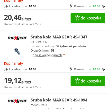
Kup na raty
U ciebie:
pon. 10.08
Kraków:
pon. 10.08
20,46
do koszyka
zł/szt.
Darmowa dostawa od 250 zł
Śruba koła MAXGEAR 49-1347
0510491347
Strona zabudowy:
Oś tylna, oś przednia
Długość [mm]:
58
Rozwiń więcej danych
Kup na raty
U ciebie:
pon. 10.08
Kraków:
pon. 10.08
19,12
do koszyka
zł/szt.
Darmowa dostawa od 250 zł
Śruba koła MAXGEAR 49-1994
MAX491994