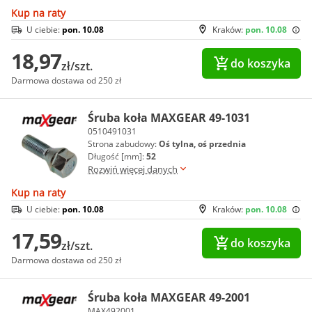
Kup na raty
U ciebie:
pon. 10.08
Kraków:
pon. 10.08
18,97
do koszyka
zł/szt.
Darmowa dostawa od 250 zł
Śruba koła MAXGEAR 49-1031
0510491031
Strona zabudowy:
Oś tylna, oś przednia
Długość [mm]:
52
Rozwiń więcej danych
Kup na raty
U ciebie:
pon. 10.08
Kraków:
pon. 10.08
17,59
do koszyka
zł/szt.
Darmowa dostawa od 250 zł
Śruba koła MAXGEAR 49-2001
MAX492001