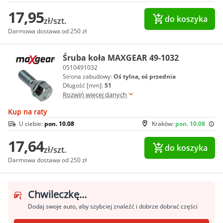
17,95
do koszyka
zł/szt.
Darmowa dostawa od 250 zł
Śruba koła MAXGEAR 49-1032
0510491032
Strona zabudowy:
Oś tylna, oś przednia
Długość [mm]:
51
Rozwiń więcej danych
Kup na raty
U ciebie:
pon. 10.08
Kraków:
pon. 10.08
17,64
do koszyka
zł/szt.
Darmowa dostawa od 250 zł
Chwileczkę...
Dodaj swoje auto, aby szybciej znaleźć i dobrze dobrać części