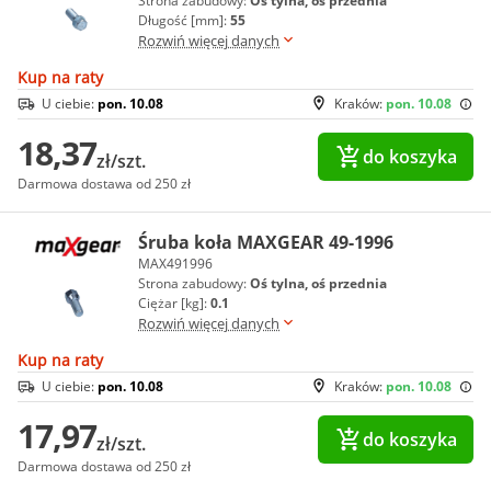
Strona zabudowy:
Oś tylna, oś przednia
Długość [mm]:
55
Rozwiń więcej danych
Kup na raty
U ciebie:
pon. 10.08
Kraków:
pon. 10.08
18,37
do koszyka
zł/szt.
Darmowa dostawa od 250 zł
Śruba koła MAXGEAR 49-1996
MAX491996
Strona zabudowy:
Oś tylna, oś przednia
Ciężar [kg]:
0.1
Rozwiń więcej danych
Kup na raty
U ciebie:
pon. 10.08
Kraków:
pon. 10.08
17,97
do koszyka
zł/szt.
Darmowa dostawa od 250 zł