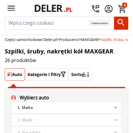
0
Zaawansowane
Części samochodowe Deler.pl
>
Producenci
>
MAXGEAR
>
Szpilki, śruby, na
Szpilki, śruby, nakrętki kół MAXGEAR
26 produktów
Auto
Kategorie i filtry
Sortuj
Wybierz auto