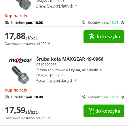
Długość [mm]:
47
Rozwiń więcej danych
Kup na raty
U ciebie:
pon. 10.08
Kraków:
pon. 10.08
17,88
do koszyka
zł/szt.
Darmowa dostawa od 250 zł
Śruba koła MAXGEAR 49-0966
0510490966
Strona zabudowy:
Oś tylna, oś przednia
Długość [mm]:
50
Rozwiń więcej danych
Kup na raty
U ciebie:
pon. 10.08
Kraków:
pon. 10.08
17,59
do koszyka
zł/szt.
Darmowa dostawa od 250 zł