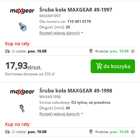
Śruba koła MAXGEAR 49-1997
MAX491997
Dla numeru oe:
110 401 0170
Długość [mm]:
20
Rozwiń więcej danych
Kup na raty
U ciebie:
pon. 10.08
Kraków:
pon. 10.08
17,93
do koszyka
zł/szt.
Darmowa dostawa od 250 zł
Śruba koła MAXGEAR 49-1998
MAX491998
Strona zabudowy:
Oś tylna, oś przednia
Długość [mm]:
49
Rozwiń więcej danych
Kup na raty
U ciebie:
pon. 10.08
Kraków:
pon. 10.08