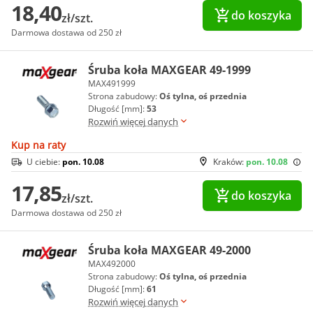
18,40
do koszyka
zł/szt.
Darmowa dostawa od 250 zł
Śruba koła MAXGEAR 49-1999
MAX491999
Strona zabudowy:
Oś tylna, oś przednia
Długość [mm]:
53
Rozwiń więcej danych
Kup na raty
U ciebie:
pon. 10.08
Kraków:
pon. 10.08
17,85
do koszyka
zł/szt.
Darmowa dostawa od 250 zł
Śruba koła MAXGEAR 49-2000
MAX492000
Strona zabudowy:
Oś tylna, oś przednia
Długość [mm]:
61
Rozwiń więcej danych