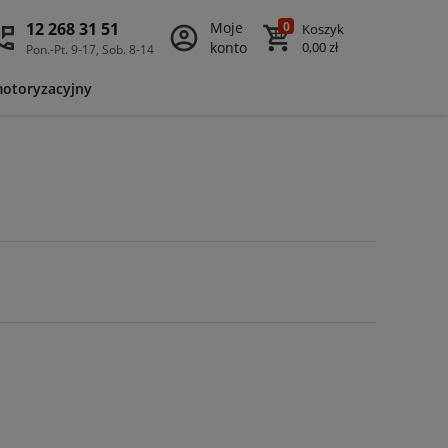
12 268 31 51
Moje
0
Koszyk
konto
0,00 zł
Pon.-Pt. 9-17, Sob. 8-14
motoryzacyjny