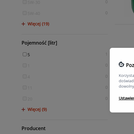
0
5W-30
0
5W-40
Więcej (19)
Pojemność [litr]
1
5
Poz
0
1
Korzysta
0
4
doświadc
dowolny
0
11
0
Ustawie
20
Więcej (9)
Producent