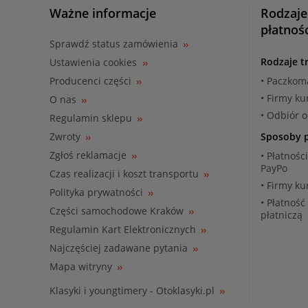
Ważne informacje
Rodzaje
płatnoś
Sprawdź status zamówienia
Rodzaje t
Ustawienia cookies
Producenci części
• Paczkom
• Firmy ku
O nas
• Odbiór 
Regulamin sklepu
Zwroty
Sposoby p
Zgłoś reklamacje
• Płatnośc
PayPo
Czas realizacji i koszt transportu
• Firmy ku
Polityka prywatności
• Płatność
Części samochodowe Kraków
płatniczą
Regulamin Kart Elektronicznych
Najczęściej zadawane pytania
Mapa witryny
Klasyki i youngtimery - Otoklasyki.pl