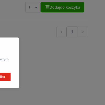
Dodaj
do koszyka
pszych
dku