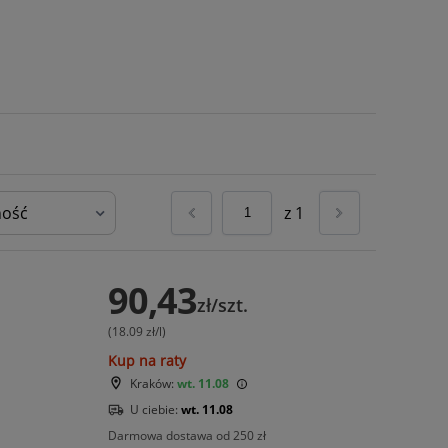
z
1
90,43
zł/szt.
(18.09 zł/l)
Kup na raty
Kraków:
wt. 11.08
U ciebie:
wt. 11.08
Darmowa dostawa od 250 zł