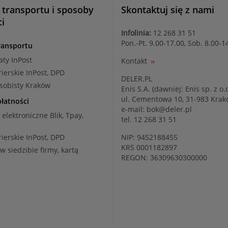
 transportu i sposoby
Skontaktuj się z nami
ci
Infolinia:
12 268 31 51
Pon.-Pt. 9.00-17.00, Sob. 8.00-1
ransportu
aty InPost
Kontakt
rierskie InPost, DPD
DELER.PL
osobisty Kraków
Enis S.A. (dawniej: Enis sp. z o.o
ul. Cementowa 10, 31-983 Kra
łatności
e-mail:
bok@deler.pl
i elektroniczne Blik, Tpay,
tel. 12 268 31 51
rierskie InPost, DPD
NIP: 9452188455
KRS 0001182897
 w siedzibie firmy, kartą
REGON: 36309630300000