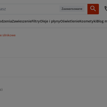
Zaawansowane
odzenia
Zawieszenie
Filtry
Oleje i płyny
Oświetlenie
Kosmetyki
Blog 
je silnikowe
ci