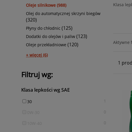
Klasa lep
Oleje silnikowe (988)
Olej do automatycznej skrzyni biegów
(320)
(125)
Płyny do chłodnic
(123)
Dodatki do olejów i paliw
Aktywne fi
(120)
Oleje przekładniowe
+ więcej (6)
1 pro
Filtruj wg:
Klasa lepkości wg SAE
1
30
0
0W-30
0
10W-40