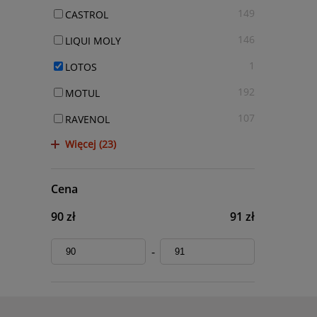
149
CASTROL
146
LIQUI MOLY
1
LOTOS
192
MOTUL
107
RAVENOL
Więcej (23)
Cena
90 zł
91 zł
-