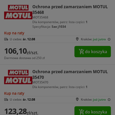
Ochrona przed zamarzaniem MOTUL
35468
MOT35468
Dla komponentów, patrz: lista części:
1
Specyfikacja:
Sae j1034
Kup na raty
U ciebie:
śr. 12.08
Kraków:
już jutro
106,10
do koszyka
zł/szt.
Darmowa dostawa od 250 zł
Ochrona przed zamarzaniem MOTUL
35470
MOT35470
Dla komponentów, patrz: lista części:
1
Kup na raty
U ciebie:
śr. 12.08
Kraków:
już jutro
123,28
do koszyka
zł/szt.