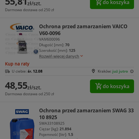
55,81
do koszyka
zł/szt.
Darmowa dostawa od 250 zł
Ochrona przed zamarzaniem VAICO
V60-0096
VAIV600096
Długość [mm]:
70
Szerokość [mm]:
125
Rozwiń więcej danych
Kup na raty
U ciebie:
śr. 12.08
Kraków:
już jutro
48,55
do koszyka
zł/szt.
Darmowa dostawa od 250 zł
Ochrona przed zamarzaniem SWAG 33
10 8925
SWA33108925
Ciężar [kg]:
21.894
Pojemność [litr]:
1.5