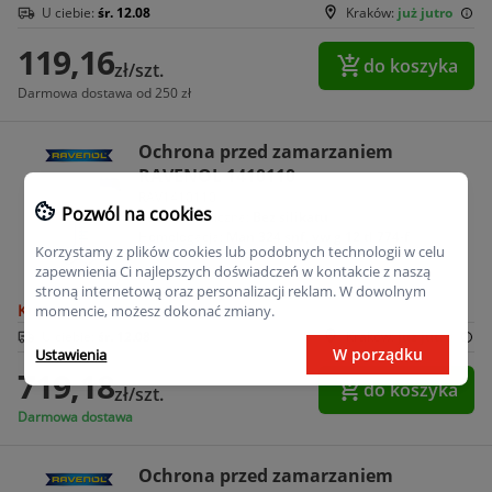
U ciebie:
śr. 12.08
Kraków:
już jutro
119,16
do koszyka
zł/szt.
Darmowa dostawa od 250 zł
Ochrona przed zamarzaniem
RAVENOL 1410110
RAV1410110
Pozwól na cookies
Cecha chemiczna:
Bez silikatu
Homologacja:
Man 324 snf, vw g 12 tl 774-f
Korzystamy z plików cookies lub podobnych technologii w celu
zapewnienia Ci najlepszych doświadczeń w kontakcie z naszą
stroną internetową oraz personalizacji reklam. W dowolnym
Kup na raty
momencie, możesz dokonać zmiany.
U ciebie:
śr. 12.08
Kraków:
już jutro
W porządku
Ustawienia
719,18
do koszyka
zł/szt.
Darmowa dostawa
Ochrona przed zamarzaniem