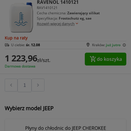
RAVENOL 1410121
RAV1410121
Cecha chemiczna:
Zawierający silikat
Specyfikacja:
Frostschutz eg, sae
Rozwiń więcej danych
Kup na raty
U ciebie:
śr. 12.08
Kraków:
już jutro
1 223,96
do koszyka
zł/szt.
Darmowa dostawa
Wybierz model JEEP
Płyny do chłodnic do JEEP CHEROKEE