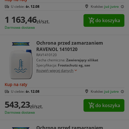
U ciebie:
śr. 12.08
Kraków:
już jutro
1 163,46
do koszyka
zł/szt.
Darmowa dostawa
Ochrona przed zamarzaniem
RAVENOL 1410120
RAV1410120
Cecha chemiczna:
Zawierający silikat
Specyfikacja:
Frostschutz eg, sae
Rozwiń więcej danych
Kup na raty
U ciebie:
śr. 12.08
Kraków:
już jutro
543,23
do koszyka
zł/szt.
Darmowa dostawa
Ochrona przed zamarzaniem