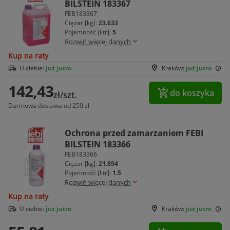
BILSTEIN 183367
FEB183367
Ciężar [kg]:
23.633
Pojemność [litr]:
5
Rozwiń więcej danych
Kup na raty
U ciebie:
już jutro
Kraków:
już jutro
142,43
do koszyka
zł/szt.
Darmowa dostawa od 250 zł
Ochrona przed zamarzaniem FEBI
BILSTEIN 183366
FEB183366
Ciężar [kg]:
21.894
Pojemność [litr]:
1.5
Rozwiń więcej danych
Kup na raty
U ciebie:
już jutro
Kraków:
już jutro