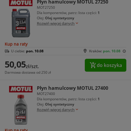
Płyn hamulcowy MOTUL 27250
MOT27250
Dla komponentów, patrz: lista części:
1
Olej:
Olej syntetyczny
Rozwiń więcej danych
Kup na raty
U ciebie:
pon. 10.08
Kraków:
pon. 10.08
50,05
do koszyka
zł/szt.
Darmowa dostawa od 250 zł
Płyn hamulcowy MOTUL 27400
MOT27400
Dla komponentów, patrz: lista części:
1
Olej:
Olej syntetyczny
Rozwiń więcej danych
Kup na raty