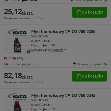
U ciebie:
pon. 10.08
Kraków:
pon. 10.08
25,12
do koszyka
zł/szt.
Darmowa dostawa od 250 zł
Płyn hamulcowy VAICO V60-0236
VAIV600236
Jakość:
Dot 4+
Długość [mm]:
60
Rozwiń więcej danych
Kup na raty
U ciebie:
już jutro
Kraków:
już jutro
82,18
do koszyka
zł/szt.
Darmowa dostawa od 250 zł
Płyn hamulcowy VAICO V60-0243
VAIV600243
Jakość:
Dot 4+
Długość [mm]:
70