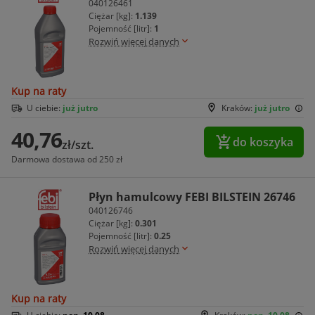
040126461
Ciężar [kg]:
1.139
Pojemność [litr]:
1
Rozwiń więcej danych
Kup na raty
U ciebie:
już jutro
Kraków:
już jutro
40,76
do koszyka
zł/szt.
Darmowa dostawa od 250 zł
Płyn hamulcowy FEBI BILSTEIN 26746
040126746
Ciężar [kg]:
0.301
Pojemność [litr]:
0.25
Rozwiń więcej danych
Kup na raty