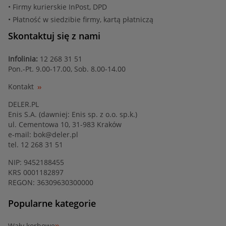
• Firmy kurierskie InPost, DPD
• Płatność w siedzibie firmy, kartą płatniczą
Skontaktuj się z nami
Infolinia:
12 268 31 51
Pon.-Pt. 9.00-17.00, Sob. 8.00-14.00
Kontakt
DELER.PL
Enis S.A. (dawniej: Enis sp. z o.o. sp.k.)
ul. Cementowa 10, 31-983 Kraków
e-mail:
bok@deler.pl
tel. 12 268 31 51
NIP: 9452188455
KRS 0001182897
REGON: 36309630300000
Popularne kategorie
Wały korbowe