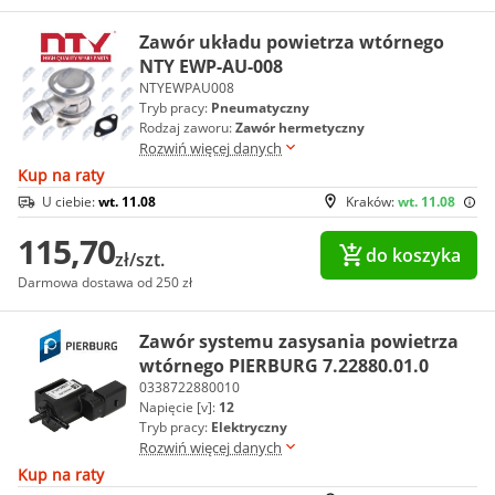
Zawór układu powietrza wtórnego
NTY EWP-AU-008
NTYEWPAU008
Tryb pracy:
Pneumatyczny
Rodzaj zaworu:
Zawór hermetyczny
Rozwiń więcej danych
Kup na raty
U ciebie:
wt. 11.08
Kraków:
wt. 11.08
115,70
do koszyka
zł/szt.
Darmowa dostawa od 250 zł
Zawór systemu zasysania powietrza
wtórnego PIERBURG 7.22880.01.0
0338722880010
Napięcie [v]:
12
Tryb pracy:
Elektryczny
Rozwiń więcej danych
Kup na raty