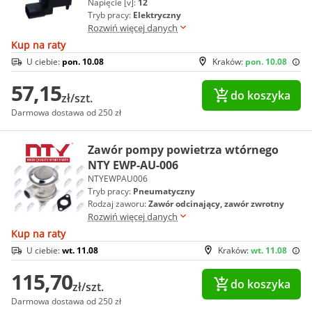
Napięcie [v]:
12
Tryb pracy:
Elektryczny
Rozwiń więcej danych
Kup na raty
U ciebie:
pon. 10.08
Kraków:
pon. 10.08
57,15
do koszyka
zł/szt.
Darmowa dostawa od 250 zł
Zawór pompy powietrza wtórnego
NTY EWP-AU-006
NTYEWPAU006
Tryb pracy:
Pneumatyczny
Rodzaj zaworu:
Zawór odcinający, zawór zwrotny
Rozwiń więcej danych
Kup na raty
U ciebie:
wt. 11.08
Kraków:
wt. 11.08
115,70
do koszyka
zł/szt.
Darmowa dostawa od 250 zł