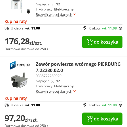
Napięcie [v]:
12
Tryb pracy:
Elektryczny
Rozwiń więcej danych
Kup na raty
U ciebie:
wt. 11.08
Kraków:
wt. 11.08
176,28
do koszyka
zł/szt.
Darmowa dostawa od 250 zł
Zawór powietrza wtórnego PIERBURG
7.22280.02.0
0338722280020
Napięcie [v]:
12
Tryb pracy:
Elektryczny
Rozwiń więcej danych
Kup na raty
U ciebie:
wt. 11.08
Kraków:
wt. 11.08
97,20
do koszyka
zł/szt.
Darmowa dostawa od 250 zł