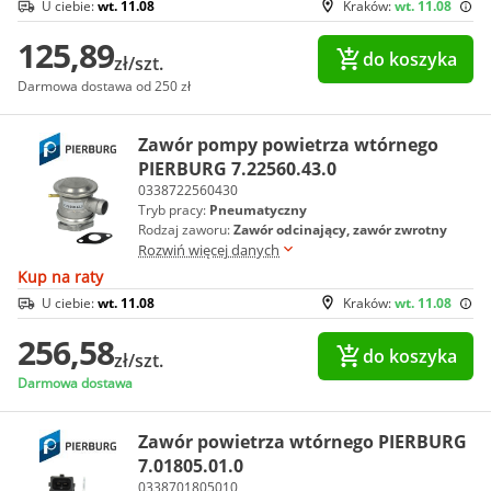
U ciebie:
wt. 11.08
Kraków:
wt. 11.08
125,89
do koszyka
zł/szt.
Darmowa dostawa od 250 zł
Zawór pompy powietrza wtórnego
PIERBURG 7.22560.43.0
0338722560430
Tryb pracy:
Pneumatyczny
Rodzaj zaworu:
Zawór odcinający, zawór zwrotny
Rozwiń więcej danych
Kup na raty
U ciebie:
wt. 11.08
Kraków:
wt. 11.08
256,58
do koszyka
zł/szt.
Darmowa dostawa
Zawór powietrza wtórnego PIERBURG
7.01805.01.0
0338701805010