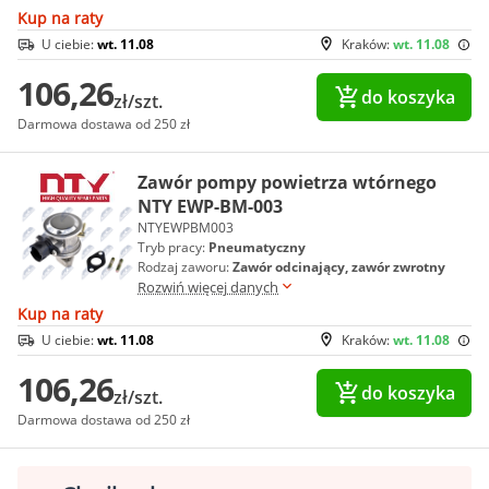
Kup na raty
U ciebie:
wt. 11.08
Kraków:
wt. 11.08
106,26
do koszyka
zł/szt.
Darmowa dostawa od 250 zł
Zawór pompy powietrza wtórnego
NTY EWP-BM-003
NTYEWPBM003
Tryb pracy:
Pneumatyczny
Rodzaj zaworu:
Zawór odcinający, zawór zwrotny
Rozwiń więcej danych
Kup na raty
U ciebie:
wt. 11.08
Kraków:
wt. 11.08
106,26
do koszyka
zł/szt.
Darmowa dostawa od 250 zł