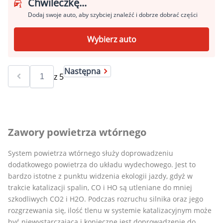
Chwileczkę...
Dodaj swoje auto, aby szybciej znaleźć i dobrze dobrać części
Wybierz auto
Następna
z
5
Zawory powietrza wtórnego
System powietrza wtórnego służy doprowadzeniu
dodatkowego powietrza do układu wydechowego. Jest to
bardzo istotne z punktu widzenia ekologii jazdy, gdyż w
trakcie katalizacji spalin, CO i HO są utleniane do mniej
szkodliwych CO2 i H2O. Podczas rozruchu silnika oraz jego
rozgrzewania się, ilość tlenu w systemie katalizacyjnym może
być niewystarczająca i konieczne jest doprowadzenie do