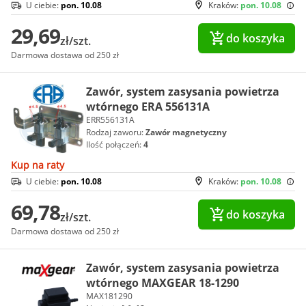
U ciebie:
pon. 10.08
Kraków:
pon. 10.08
29,69
do koszyka
zł/szt.
Darmowa dostawa od 250 zł
Zawór, system zasysania powietrza
wtórnego ERA 556131A
ERR556131A
Rodzaj zaworu:
Zawór magnetyczny
Ilość połączeń:
4
Kup na raty
U ciebie:
pon. 10.08
Kraków:
pon. 10.08
69,78
do koszyka
zł/szt.
Darmowa dostawa od 250 zł
Zawór, system zasysania powietrza
wtórnego MAXGEAR 18-1290
MAX181290