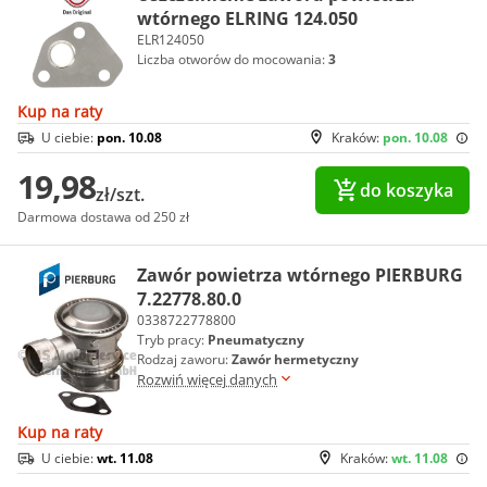
wtórnego ELRING 124.050
ELR124050
Liczba otworów do mocowania:
3
Kup na raty
U ciebie:
pon. 10.08
Kraków:
pon. 10.08
19,98
do koszyka
zł/szt.
Darmowa dostawa od 250 zł
Zawór powietrza wtórnego PIERBURG
7.22778.80.0
0338722778800
Tryb pracy:
Pneumatyczny
Rodzaj zaworu:
Zawór hermetyczny
Rozwiń więcej danych
Kup na raty
U ciebie:
wt. 11.08
Kraków:
wt. 11.08