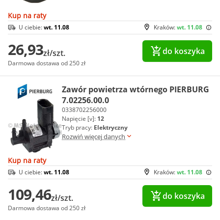
Kup na raty
U ciebie:
wt. 11.08
Kraków:
wt. 11.08
26,93
do koszyka
zł/szt.
Darmowa dostawa od 250 zł
Zawór powietrza wtórnego PIERBURG
7.02256.00.0
0338702256000
Napięcie [v]:
12
Tryb pracy:
Elektryczny
Rozwiń więcej danych
Kup na raty
U ciebie:
wt. 11.08
Kraków:
wt. 11.08
109,46
do koszyka
zł/szt.
Darmowa dostawa od 250 zł