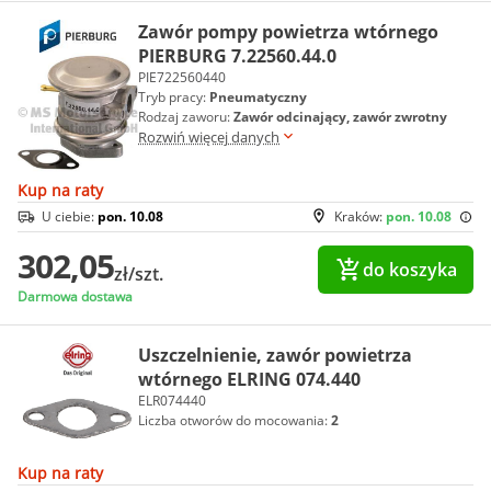
Zawór pompy powietrza wtórnego
PIERBURG 7.22560.44.0
PIE722560440
Tryb pracy:
Pneumatyczny
Rodzaj zaworu:
Zawór odcinający, zawór zwrotny
Rozwiń więcej danych
Kup na raty
U ciebie:
pon. 10.08
Kraków:
pon. 10.08
302,05
do koszyka
zł/szt.
Darmowa dostawa
Uszczelnienie, zawór powietrza
wtórnego ELRING 074.440
ELR074440
Liczba otworów do mocowania:
2
Kup na raty