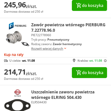
245,96
do koszyka
zł/szt.
Darmowa dostawa od 250 zł
Zawór powietrza wtórnego PIERBURG
7.22778.96.0
PIE722778960
Tryb pracy:
Pneumatyczny
Rodzaj zaworu:
Zawór hermetyczny
Rozwiń więcej danych
Kup na raty
U ciebie:
wt. 11.08
Kraków:
wt. 11.08
214,71
do koszyka
zł/szt.
Darmowa dostawa od 250 zł
Uszczelnienie zaworu powietrza
wtórnego ELRING 504.430
ELR504430