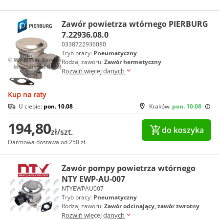
Zawór powietrza wtórnego PIERBURG
7.22936.08.0
0338722936080
Tryb pracy:
Pneumatyczny
Rodzaj zaworu:
Zawór hermetyczny
Rozwiń więcej danych
Kup na raty
U ciebie:
pon. 10.08
Kraków:
pon. 10.08
194,80
do koszyka
zł/szt.
Darmowa dostawa od 250 zł
Zawór pompy powietrza wtórnego
NTY EWP-AU-007
NTYEWPAU007
Tryb pracy:
Pneumatyczny
Rodzaj zaworu:
Zawór odcinający, zawór zwrotny
Rozwiń więcej danych