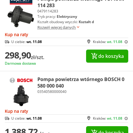
114 283
0479114283
Tryb pracy:
Elektryczny
Kształt obudowy wtyczki:
Kształt d
Rozwiń więcej danych
Kup na raty
U ciebie:
wt. 11.08
Kraków:
wt. 11.08
298,90
do koszyka
zł/szt.
Darmowa dostawa
Pompa powietrza wtórnego BOSCH 0
580 000 040
03540580000040
Kup na raty
U ciebie:
wt. 11.08
Kraków:
wt. 11.08
1 388,72
do koszyka