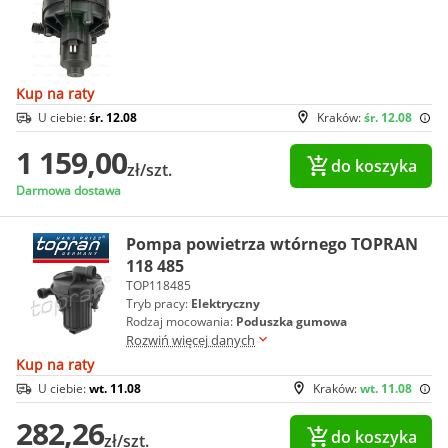
Kup na raty
U ciebie:
śr. 12.08
Kraków:
śr. 12.08
1 159,00
do koszyka
zł/szt.
Darmowa dostawa
Pompa powietrza wtórnego TOPRAN
118 485
TOP118485
Tryb pracy:
Elektryczny
Rodzaj mocowania:
Poduszka gumowa
Rozwiń więcej danych
Kup na raty
U ciebie:
wt. 11.08
Kraków:
wt. 11.08
282,26
do koszyka
zł/szt.