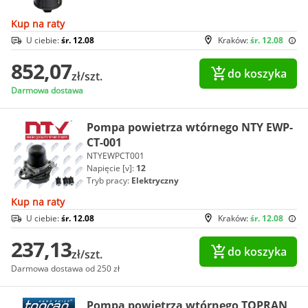
Kup na raty
U ciebie:
śr. 12.08
Kraków:
śr. 12.08
852,07
do koszyka
zł/szt.
Darmowa dostawa
Pompa powietrza wtórnego NTY EWP-
CT-001
NTYEWPCT001
Napięcie [v]:
12
Tryb pracy:
Elektryczny
Kup na raty
U ciebie:
śr. 12.08
Kraków:
śr. 12.08
237,13
do koszyka
zł/szt.
Darmowa dostawa od 250 zł
Pompa powietrza wtórnego TOPRAN