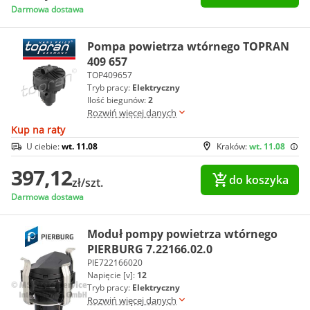
Darmowa dostawa
Pompa powietrza wtórnego TOPRAN
409 657
TOP409657
Tryb pracy:
Elektryczny
Ilość biegunów:
2
Rozwiń więcej danych
Kup na raty
U ciebie:
wt. 11.08
Kraków:
wt. 11.08
397,12
do koszyka
zł/szt.
Darmowa dostawa
Moduł pompy powietrza wtórnego
PIERBURG 7.22166.02.0
PIE722166020
Napięcie [v]:
12
Tryb pracy:
Elektryczny
Rozwiń więcej danych