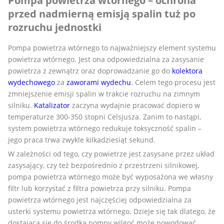
Pompa powietrza wtórnego – ochrona
przed nadmierną emisją spalin tuż po
rozruchu jednostki
Pompa powietrza wtórnego to najważniejszy element systemu
powietrza wtórnego. Jest ona odpowiedzialna za zasysanie
powietrza z zewnątrz oraz doprowadzanie go do
kolektora
wydechowego
za
zaworami wydechu
. Celem tego procesu jest
zmniejszenie emisji spalin w trakcie rozruchu na zimnym
silniku.
Katalizator
zaczyna wydajnie pracować dopiero w
temperaturze 300-350 stopni Celsjusza. Zanim to nastąpi,
system powietrza wtórnego redukuje toksyczność spalin –
jego praca trwa zwykle kilkadziesiąt sekund.
W zależności od tego, czy powietrze jest zasysane przez układ
zasysający, czy też bezpośrednio z przestrzeni silnikowej,
pompa powietrza wtórnego może być wyposażona we własny
filtr lub korzystać z filtra powietrza przy silniku. Pompa
powietrza wtórnego jest najczęściej odpowiedzialna za
usterki systemu powietrza wtórnego. Dzieje się tak dlatego, że
dostająca się do środka pompy wilgoć może powodować