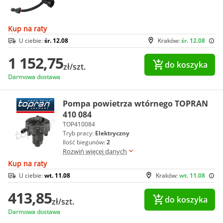
Kup na raty
U ciebie:
śr. 12.08
Kraków:
śr. 12.08
1 152,75
do koszyka
zł/szt.
Darmowa dostawa
Pompa powietrza wtórnego TOPRAN
410 084
TOP410084
Tryb pracy:
Elektryczny
Ilość biegunów:
2
Rozwiń więcej danych
Kup na raty
U ciebie:
wt. 11.08
Kraków:
wt. 11.08
413,85
do koszyka
zł/szt.
Darmowa dostawa