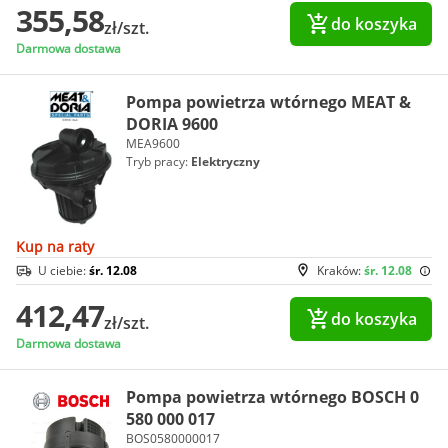
355,58
do koszyka
zł/szt.
Darmowa dostawa
Pompa powietrza wtórnego MEAT &
DORIA 9600
MEA9600
Tryb pracy:
Elektryczny
Kup na raty
U ciebie:
śr. 12.08
Kraków:
śr. 12.08
412,47
do koszyka
zł/szt.
Darmowa dostawa
Pompa powietrza wtórnego BOSCH 0
580 000 017
BOS0580000017