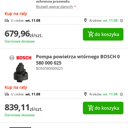
ochronna przewodu
Rozwiń więcej danych
Kup na raty
U ciebie:
wt. 11.08
Kraków:
wt. 11.08
679,96
do koszyka
zł/szt.
Darmowa dostawa
Pompa powietrza wtórnego BOSCH 0
580 000 025
BOS0580000025
Kup na raty
U ciebie:
wt. 11.08
Kraków:
wt. 11.08
839,11
do koszyka
zł/szt.
Darmowa dostawa