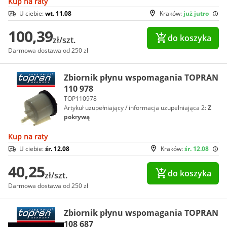
Kup na raty
U ciebie:
wt. 11.08
Kraków:
już jutro
100,39
do koszyka
zł/szt.
Darmowa dostawa od 250 zł
Zbiornik płynu wspomagania TOPRAN
110 978
TOP110978
Artykuł uzupełniający / informacja uzupełniająca 2:
Z
pokrywą
Kup na raty
U ciebie:
śr. 12.08
Kraków:
śr. 12.08
40,25
do koszyka
zł/szt.
Darmowa dostawa od 250 zł
Zbiornik płynu wspomagania TOPRAN
108 687