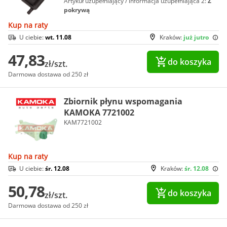
Artykuł uzupełniający / informacja uzupełniająca 2:
Z
pokrywą
Kup na raty
U ciebie:
wt. 11.08
Kraków:
już jutro
47,83
do koszyka
zł/szt.
Darmowa dostawa od 250 zł
Zbiornik płynu wspomagania
KAMOKA 7721002
KAM7721002
Kup na raty
U ciebie:
śr. 12.08
Kraków:
śr. 12.08
50,78
do koszyka
zł/szt.
Darmowa dostawa od 250 zł