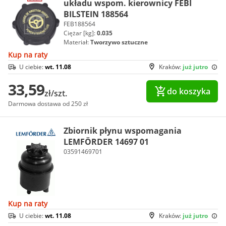
układu wspom. kierownicy FEBI
BILSTEIN 188564
FEB188564
Ciężar [kg]:
0.035
Materiał:
Tworzywo sztuczne
Kup na raty
U ciebie:
wt. 11.08
Kraków:
już jutro
33,59
do koszyka
zł/szt.
Darmowa dostawa od 250 zł
Zbiornik płynu wspomagania
LEMFÖRDER 14697 01
03591469701
Kup na raty
U ciebie:
wt. 11.08
Kraków:
już jutro