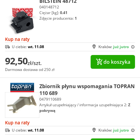
BILSTEIN 48712
040148712
Ciężar [kg]:
0.41
Zdjęcie producenta:
1
Kup na raty
U ciebie:
wt. 11.08
Kraków:
już jutro
92,50
do koszyka
zł/szt.
Darmowa dostawa od 250 zł
Zbiornik płynu wspomagania TOPRAN
110 689
0479110689
Artykuł uzupełniający / informacja uzupełniająca 2:
Z
pokrywą
Kup na raty
U ciebie:
wt. 11.08
Kraków:
już jutro