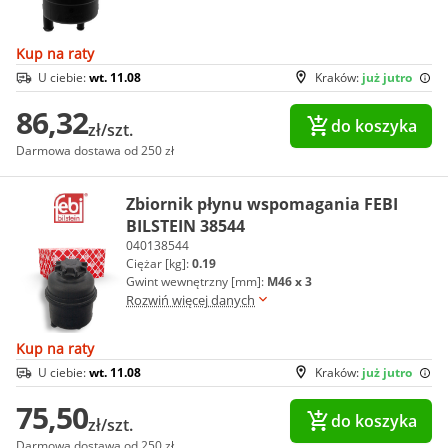
Kup na raty
U ciebie:
wt. 11.08
Kraków:
już jutro
86,32
do koszyka
zł/szt.
Darmowa dostawa od 250 zł
Zbiornik płynu wspomagania FEBI
BILSTEIN 38544
040138544
Ciężar [kg]:
0.19
Gwint wewnętrzny [mm]:
M46 x 3
Rozwiń więcej danych
Kup na raty
U ciebie:
wt. 11.08
Kraków:
już jutro
75,50
do koszyka
zł/szt.
Darmowa dostawa od 250 zł