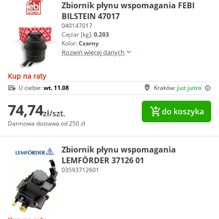
Zbiornik płynu wspomagania FEBI
BILSTEIN 47017
040147017
Ciężar [kg]:
0.203
Kolor:
Czarny
Rozwiń więcej danych
Kup na raty
U ciebie:
wt. 11.08
Kraków:
już jutro
74,74
do koszyka
zł/szt.
Darmowa dostawa od 250 zł
Zbiornik płynu wspomagania
LEMFÖRDER 37126 01
03593712601