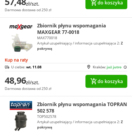
57,48
do koszyka
zł/szt.
Darmowa dostawa od 250 zł
Zbiornik płynu wspomagania
MAXGEAR 77-0018
MAX770018
Artykuł uzupełniający / informacja uzupełniająca 2:
Z
pokrywą
Kup na raty
U ciebie:
wt. 11.08
Kraków:
już jutro
48,96
do koszyka
zł/szt.
Darmowa dostawa od 250 zł
Zbiornik płynu wspomagania TOPRAN
502 578
TOP502578
Artykuł uzupełniający / informacja uzupełniająca 2:
Z
pokrywą