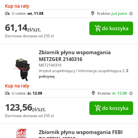
Kup na raty
U ciebie:
wt. 11.08
Kraków:
już jutro
61,14
do koszyka
zł/szt.
Darmowa dostawa od 250 zł
Zbiornik płynu wspomagania
METZGER 2140316
MET2140316
Artykuł uzupełniający / informacja uzupełniająca 2:
Z
pokrywą
Kup na raty
U ciebie:
śr. 12.08
Kraków:
śr. 12.08
123,56
do koszyka
zł/szt.
Darmowa dostawa od 250 zł
Zbiornik płynu wspomagania FEBI