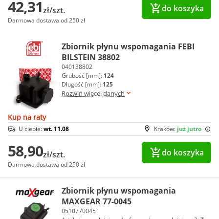
42,31
do koszyka
zł/szt.
Darmowa dostawa od 250 zł
Zbiornik płynu wspomagania FEBI
BILSTEIN 38802
040138802
Grubość [mm]:
124
Długość [mm]:
125
Rozwiń więcej danych
Kup na raty
U ciebie:
wt. 11.08
Kraków:
już jutro
58,90
do koszyka
zł/szt.
Darmowa dostawa od 250 zł
Zbiornik płynu wspomagania
MAXGEAR 77-0045
0510770045