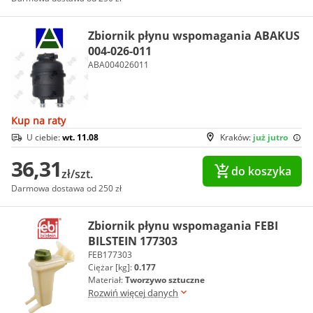
Zbiornik płynu wspomagania ABAKUS
004-026-011
ABA004026011
Kup na raty
U ciebie:
wt. 11.08
Kraków:
już jutro
36,31
do koszyka
zł/szt.
Darmowa dostawa od 250 zł
Zbiornik płynu wspomagania FEBI
BILSTEIN 177303
FEB177303
Ciężar [kg]:
0.177
Materiał:
Tworzywo sztuczne
Rozwiń więcej danych