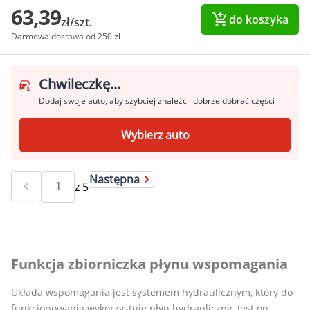
63,39
do koszyka
zł/szt.
Darmowa dostawa od 250 zł
Chwileczkę...
Dodaj swoje auto, aby szybciej znaleźć i dobrze dobrać części
Wybierz auto
Następna
z
5
Funkcja zbiorniczka płynu wspomagania
Układa wspomagania jest systemem hydraulicznym, który do
funkcjonowania wykorzystuje płyn hydrauliczny. Jest on