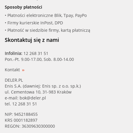
Sposoby płatności
• Płatności elektroniczne Blik, Tpay, PayPo
• Firmy kurierskie InPost, DPD
• Płatność w siedzibie firmy, kartą płatniczą
Skontaktuj się z nami
Infolinia:
12 268 31 51
Pon.-Pt. 9.00-17.00, Sob. 8.00-14.00
Kontakt
DELER.PL
Enis S.A. (dawniej: Enis sp. z o.o. sp.k.)
ul. Cementowa 10, 31-983 Kraków
e-mail:
bok@deler.pl
tel. 12 268 31 51
NIP: 9452188455
KRS 0001182897
REGON: 36309630300000