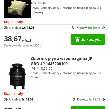
TOP108687
Artykuł uzupełniający / informacja uzupełniająca 2:
Z
pokrywą
Kup na raty
U ciebie:
wt. 11.08
Kraków:
już jutro
38,67
do koszyka
zł/szt.
Darmowa dostawa od 250 zł
Zbiornik płynu wspomagania JP
GROUP 1445200100
JPG1445200100
Artykuł uzupełniający / informacja uzupełniająca 2:
Z
filtrem
Kup na raty
U ciebie:
śr. 12.08
Kraków:
śr. 12.08