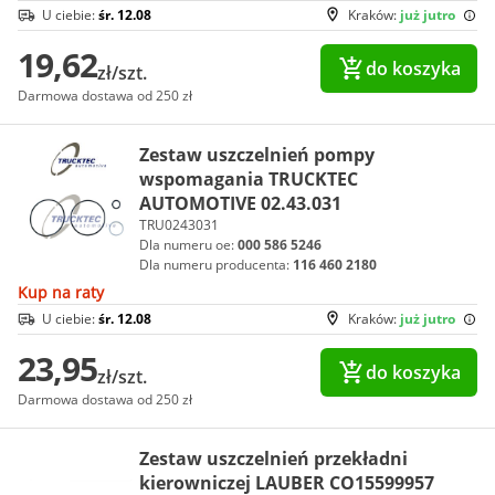
U ciebie:
śr. 12.08
Kraków:
już jutro
19,62
do koszyka
zł/szt.
Darmowa dostawa od 250 zł
Zestaw uszczelnień pompy
wspomagania TRUCKTEC
AUTOMOTIVE 02.43.031
TRU0243031
Dla numeru oe:
000 586 5246
Dla numeru producenta:
116 460 2180
Kup na raty
U ciebie:
śr. 12.08
Kraków:
już jutro
23,95
do koszyka
zł/szt.
Darmowa dostawa od 250 zł
Zestaw uszczelnień przekładni
kierowniczej LAUBER CO15599957