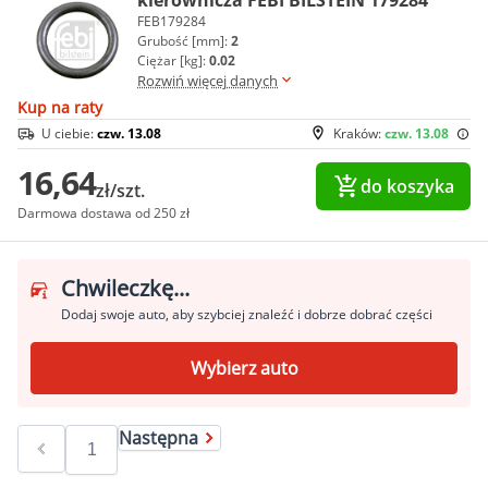
kierownicza FEBI BILSTEIN 179284
FEB179284
Grubość [mm]:
2
Ciężar [kg]:
0.02
Rozwiń więcej danych
Kup na raty
U ciebie:
czw. 13.08
Kraków:
czw. 13.08
16,64
do koszyka
zł/szt.
Darmowa dostawa od 250 zł
Chwileczkę...
Dodaj swoje auto, aby szybciej znaleźć i dobrze dobrać części
Wybierz auto
Następna