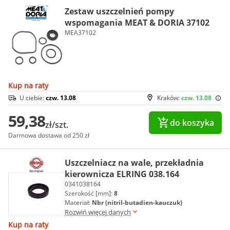
Zestaw uszczelnień pompy
wspomagania MEAT & DORIA 37102
MEA37102
Kup na raty
U ciebie:
czw. 13.08
Kraków:
czw. 13.08
59,38
do koszyka
zł/szt.
Darmowa dostawa od 250 zł
Uszczelniacz na wale, przekładnia
kierownicza ELRING 038.164
0341038164
Szerokość [mm]:
8
Materiał:
Nbr (nitril-butadien-kauczuk)
Rozwiń więcej danych
Kup na raty