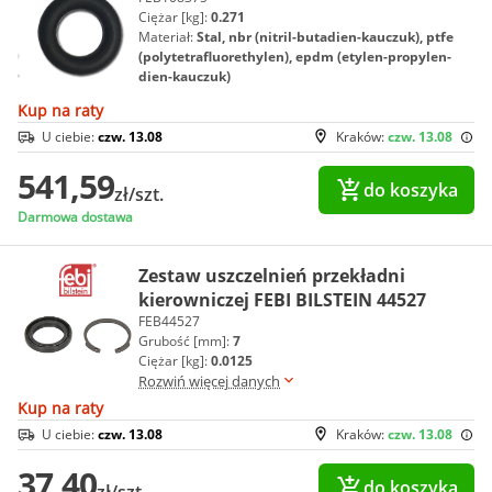
Ciężar [kg]:
0.271
Materiał:
Stal, nbr (nitril-butadien-kauczuk), ptfe
(polytetrafluorethylen), epdm (etylen-propylen-
dien-kauczuk)
Kup na raty
U ciebie:
czw. 13.08
Kraków:
czw. 13.08
541,59
do koszyka
zł/szt.
Darmowa dostawa
Zestaw uszczelnień przekładni
kierowniczej FEBI BILSTEIN 44527
FEB44527
Grubość [mm]:
7
Ciężar [kg]:
0.0125
Rozwiń więcej danych
Kup na raty
U ciebie:
czw. 13.08
Kraków:
czw. 13.08
37,40
do koszyka