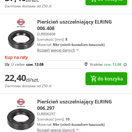
zł/szt.
Darmowa dostawa od 250 zł
Pierścień uszczelniający ELRING
006.408
ELR006408
Szerokość [mm]:
8
Materiał:
Nbr (nitril-butadien-kauczuk)
Rozwiń więcej danych
Kup na raty
U ciebie:
czw. 13.08
Kraków:
czw. 13.08
22,40
do koszyka
zł/szt.
Darmowa dostawa od 250 zł
Pierścień uszczelniający ELRING
006.297
ELR006297
Szerokość [mm]:
10
Materiał:
Nbr (nitril-butadien-kauczuk)
Rozwiń więcej danych