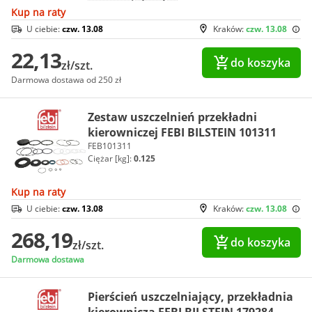
Kup na raty
U ciebie:
czw. 13.08
Kraków:
czw. 13.08
22,13
do koszyka
zł/szt.
Darmowa dostawa od 250 zł
Zestaw uszczelnień przekładni
kierowniczej FEBI BILSTEIN 101311
FEB101311
Ciężar [kg]:
0.125
Kup na raty
U ciebie:
czw. 13.08
Kraków:
czw. 13.08
268,19
do koszyka
zł/szt.
Darmowa dostawa
Pierścień uszczelniający, przekładnia