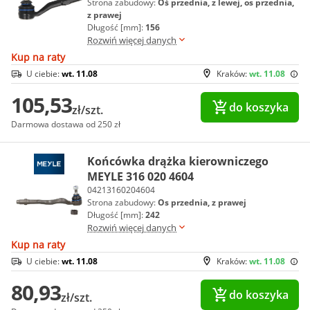
Strona zabudowy:
Oś przednia, z lewej, os przednia,
z prawej
Długość [mm]:
156
Rozwiń więcej danych
Kup na raty
U ciebie:
wt. 11.08
Kraków:
wt. 11.08
105,53
do koszyka
zł/szt.
Darmowa dostawa od 250 zł
Końcówka drążka kierowniczego
MEYLE 316 020 4604
04213160204604
Strona zabudowy:
Os przednia, z prawej
Długość [mm]:
242
Rozwiń więcej danych
Kup na raty
U ciebie:
wt. 11.08
Kraków:
wt. 11.08
80,93
do koszyka
zł/szt.