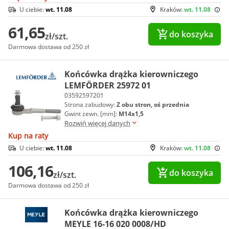
U ciebie:
wt. 11.08
Kraków:
wt. 11.08
61,65
do koszyka
zł/szt.
Darmowa dostawa od 250 zł
Końcówka drążka kierowniczego
LEMFÖRDER 25972 01
03592597201
Strona zabudowy:
Z obu stron, oś przednia
Gwint zewn. [mm]:
M14x1,5
Rozwiń więcej danych
Kup na raty
U ciebie:
wt. 11.08
Kraków:
wt. 11.08
106,16
do koszyka
zł/szt.
Darmowa dostawa od 250 zł
Końcówka drążka kierowniczego
MEYLE 16-16 020 0008/HD