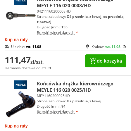
MEYLE 116 020 0008/HD
04211160200008HD
Strona zabudowy:
Oś przednia, z lewej, os przednia,
z prawej
Długość [mm]:
155
Rozwiń więcej danych
Kup na raty
U ciebie:
wt. 11.08
Kraków:
wt. 11.08
111,47
do koszyka
zł/szt.
Darmowa dostawa od 250 zł
Końcówka drążka kierowniczego
MEYLE 116 020 0025/HD
MEY1160200025HD
Strona zabudowy:
Oś przednia, z lewej
Długość [mm]:
94
Rozwiń więcej danych
Kup na raty