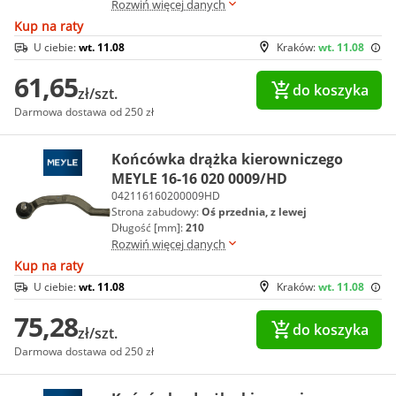
Rozwiń więcej danych
Kup na raty
U ciebie:
wt. 11.08
Kraków:
wt. 11.08
61,65
do koszyka
zł/szt.
Darmowa dostawa od 250 zł
Końcówka drążka kierowniczego
MEYLE 16-16 020 0009/HD
042116160200009HD
Strona zabudowy:
Oś przednia, z lewej
Długość [mm]:
210
Rozwiń więcej danych
Kup na raty
U ciebie:
wt. 11.08
Kraków:
wt. 11.08
75,28
do koszyka
zł/szt.
Darmowa dostawa od 250 zł