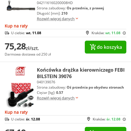
042116160200008HD
Strona zabudowy:
Os przednia, z prawej
Długość [mm]:
210
Rozwiń więcej danych
Kup na raty
U ciebie:
wt. 11.08
Kraków:
wt. 11.08
75,28
do koszyka
zł/szt.
Darmowa dostawa od 250 zł
Końcówka drążka kierowniczego FEBI
BILSTEIN 39076
040139076
Strona zabudowy:
Oś przednia po obydwu stronach
Ciężar [kg]:
0.57
Rozwiń więcej danych
Kup na raty
U ciebie:
śr. 12.08
Kraków:
śr. 12.08