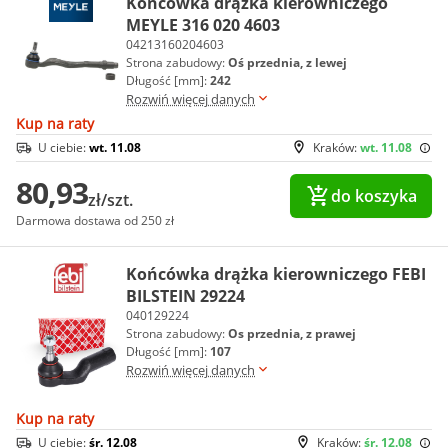
Końcówka drążka kierowniczego
MEYLE 316 020 4603
04213160204603
Strona zabudowy:
Oś przednia, z lewej
Długość [mm]:
242
Rozwiń więcej danych
Kup na raty
U ciebie:
wt. 11.08
Kraków:
wt. 11.08
80,93
do koszyka
zł/szt.
Darmowa dostawa od 250 zł
Końcówka drążka kierowniczego FEBI
BILSTEIN 29224
040129224
Strona zabudowy:
Os przednia, z prawej
Długość [mm]:
107
Rozwiń więcej danych
Kup na raty
U ciebie:
śr. 12.08
Kraków:
śr. 12.08