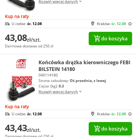
Rozwiń więcej danych
Kup na raty
U ciebie:
śr. 12.08
Kraków:
śr. 12.08
43,08
do koszyka
zł/szt.
Darmowa dostawa od 250 zł
Końcówka drążka kierowniczego FEBI
BILSTEIN 14180
040114180
Strona zabudowy:
Oś przednia, z lewej
Ciężar [kg]:
0.3
Rozwiń więcej danych
Kup na raty
U ciebie:
śr. 12.08
Kraków:
śr. 12.08
43,43
do koszyka
zł/szt.
Darmowa dostawa od 250 zł