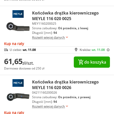
Końcówka drążka kierowniczego
MEYLE 116 020 0025
MEY1160200025
Strona zabudowy:
Oś przednia, z lewej
Długość [mm]:
94
Rozwiń więcej danych
Kup na raty
U ciebie:
wt. 11.08
Kraków:
wt. 11.08
61,65
do koszyka
zł/szt.
Darmowa dostawa od 250 zł
Końcówka drążka kierowniczego
MEYLE 116 020 0026
04211160200026
Strona zabudowy:
Os przednia, z prawej
Długość [mm]:
94
Rozwiń więcej danych
Kup na raty