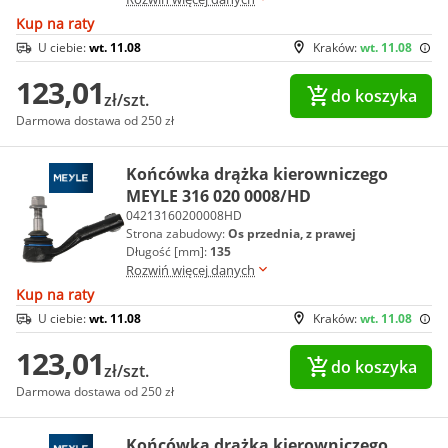
Kup na raty
U ciebie:
wt. 11.08
Kraków:
wt. 11.08
123,01
do koszyka
zł/szt.
Darmowa dostawa od 250 zł
Końcówka drążka kierowniczego
MEYLE 316 020 0008/HD
04213160200008HD
Strona zabudowy:
Os przednia, z prawej
Długość [mm]:
135
Rozwiń więcej danych
Kup na raty
U ciebie:
wt. 11.08
Kraków:
wt. 11.08
123,01
do koszyka
zł/szt.
Darmowa dostawa od 250 zł
Końcówka drążka kierowniczego