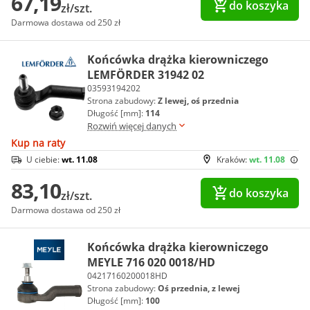
67,19
do koszyka
zł/szt.
Darmowa dostawa od 250 zł
Końcówka drążka kierowniczego
LEMFÖRDER 31942 02
03593194202
Strona zabudowy:
Z lewej, oś przednia
Długość [mm]:
114
Rozwiń więcej danych
Kup na raty
U ciebie:
wt. 11.08
Kraków:
wt. 11.08
83,10
do koszyka
zł/szt.
Darmowa dostawa od 250 zł
Końcówka drążka kierowniczego
MEYLE 716 020 0018/HD
04217160200018HD
Strona zabudowy:
Oś przednia, z lewej
Długość [mm]:
100