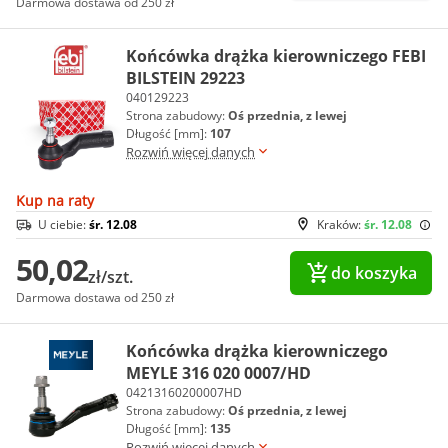
Darmowa dostawa od 250 zł
Końcówka drążka kierowniczego FEBI
BILSTEIN 29223
040129223
Strona zabudowy:
Oś przednia, z lewej
Długość [mm]:
107
Rozwiń więcej danych
Kup na raty
U ciebie:
śr. 12.08
Kraków:
śr. 12.08
50,02
do koszyka
zł/szt.
Darmowa dostawa od 250 zł
Końcówka drążka kierowniczego
MEYLE 316 020 0007/HD
04213160200007HD
Strona zabudowy:
Oś przednia, z lewej
Długość [mm]:
135
Rozwiń więcej danych