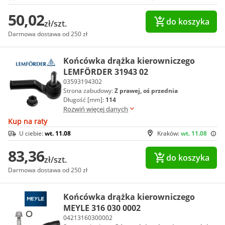
50,02
do koszyka
zł/szt.
Darmowa dostawa od 250 zł
Końcówka drążka kierowniczego
LEMFÖRDER 31943 02
03593194302
Strona zabudowy:
Z prawej, oś przednia
Długość [mm]:
114
Rozwiń więcej danych
Kup na raty
U ciebie:
wt. 11.08
Kraków:
wt. 11.08
83,36
do koszyka
zł/szt.
Darmowa dostawa od 250 zł
Końcówka drążka kierowniczego
MEYLE 316 030 0002
04213160300002