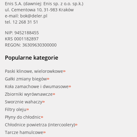
Enis S.A. (dawniej: Enis sp. z o.o. sp.k.)
ul. Cementowa 10, 31-983 Kraków
e-mail:
bok@deler.pl
tel. 12 268 31 51
NIP: 9452188455
KRS 0001182897
REGON: 36309630300000
Popularne kategorie
Paski klinowe, wielorowkowe
Gałki zmiany biegów
Koła zamachowe i dwumasowe
Zbiorniki wyrównawcze
Sworznie wahaczy
Filtry oleju
Płyny do chłodnic
Chłodnice powietrza (intercoolery)
Tarcze hamulcowe