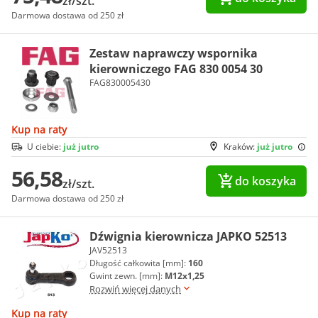
zł/szt.
Darmowa dostawa od 250 zł
Zestaw naprawczy wspornika
kierowniczego FAG 830 0054 30
FAG830005430
Kup na raty
U ciebie:
już jutro
Kraków:
już jutro
56,58
do koszyka
zł/szt.
Darmowa dostawa od 250 zł
Dźwignia kierownicza JAPKO 52513
JAV52513
Długość całkowita [mm]:
160
Gwint zewn. [mm]:
M12x1,25
Rozwiń więcej danych
Kup na raty