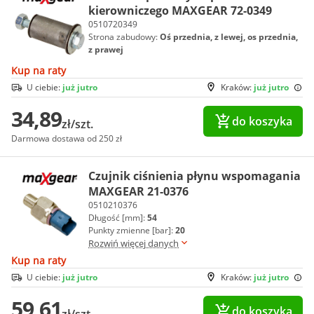
kierowniczego MAXGEAR 72-0349
0510720349
Strona zabudowy:
Oś przednia, z lewej, os przednia,
z prawej
Kup na raty
U ciebie:
już jutro
Kraków:
już jutro
34,89
do koszyka
zł/szt.
Darmowa dostawa od 250 zł
Czujnik ciśnienia płynu wspomagania
MAXGEAR 21-0376
0510210376
Długość [mm]:
54
Punkty zmienne [bar]:
20
Rozwiń więcej danych
Kup na raty
U ciebie:
już jutro
Kraków:
już jutro
59,61
do koszyka
zł/szt.