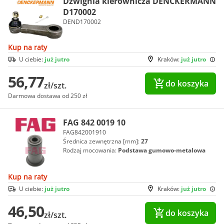
Dźwignia kierownicza DENCKERMANN
D170002
DEND170002
Kup na raty
U ciebie:
już jutro
Kraków:
już jutro
56,77
do koszyka
zł/szt.
Darmowa dostawa od 250 zł
FAG 842 0019 10
FAG842001910
Średnica zewnętrzna [mm]:
27
Rodzaj mocowania:
Podstawa gumowo-metalowa
Kup na raty
U ciebie:
już jutro
Kraków:
już jutro
46,50
do koszyka
zł/szt.