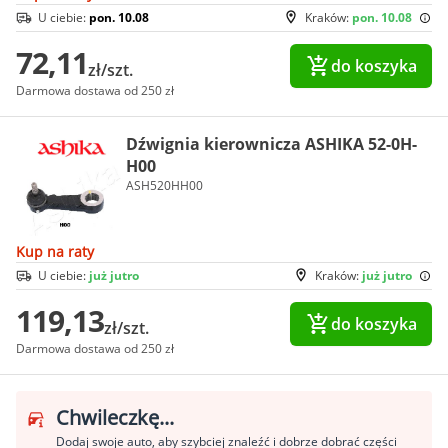
U ciebie:
pon. 10.08
Kraków:
pon. 10.08
72,11
do koszyka
zł/szt.
Darmowa dostawa od 250 zł
Dźwignia kierownicza ASHIKA 52-0H-
H00
ASH520HH00
Kup na raty
U ciebie:
już jutro
Kraków:
już jutro
119,13
do koszyka
zł/szt.
Darmowa dostawa od 250 zł
Chwileczkę...
Dodaj swoje auto, aby szybciej znaleźć i dobrze dobrać części