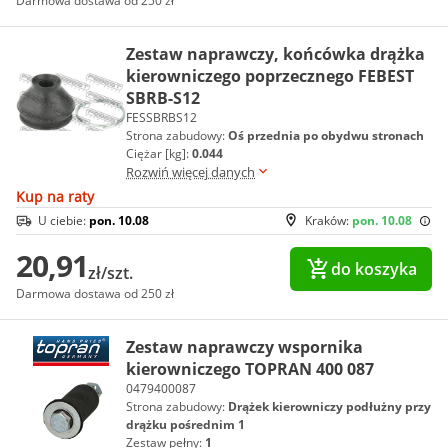
Darmowa dostawa od 250 zł
Zestaw naprawczy, końcówka drążka
kierowniczego poprzecznego FEBEST
SBRB-S12
FESSBRBS12
Strona zabudowy:
Oś przednia po obydwu stronach
Ciężar [kg]:
0.044
Rozwiń więcej danych
Kup na raty
U ciebie:
pon. 10.08
Kraków:
pon. 10.08
20,91
do koszyka
zł/szt.
Darmowa dostawa od 250 zł
Zestaw naprawczy wspornika
kierowniczego TOPRAN 400 087
0479400087
Strona zabudowy:
Drążek kierowniczy podłużny przy
drążku pośrednim 1
Zestaw pełny:
1