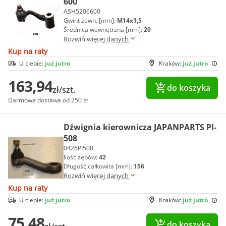
600
ASH5206600
Gwint zewn. [mm]:
M14x1,5
Średnica wewnętrzna [mm]:
20
Rozwiń więcej danych
Kup na raty
U ciebie:
już jutro
Kraków:
już jutro
163,94
do koszyka
zł/szt.
Darmowa dostawa od 250 zł
Dźwignia kierownicza JAPANPARTS PI-
508
0426PI508
Ilość zębów:
42
Długość całkowita [mm]:
156
Rozwiń więcej danych
Kup na raty
U ciebie:
już jutro
Kraków:
już jutro
75,48
do koszyka