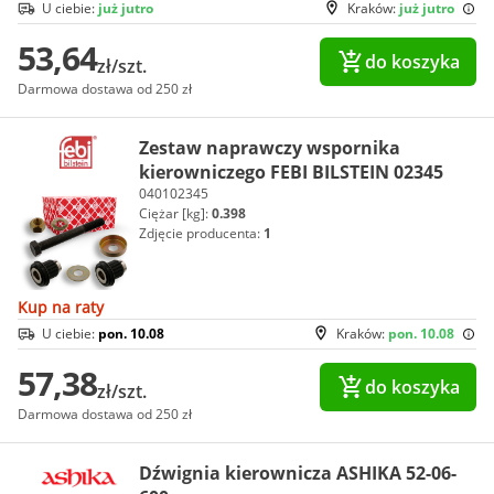
U ciebie:
już jutro
Kraków:
już jutro
53,64
do koszyka
zł/szt.
Darmowa dostawa od 250 zł
Zestaw naprawczy wspornika
kierowniczego FEBI BILSTEIN 02345
040102345
Ciężar [kg]:
0.398
Zdjęcie producenta:
1
Kup na raty
U ciebie:
pon. 10.08
Kraków:
pon. 10.08
57,38
do koszyka
zł/szt.
Darmowa dostawa od 250 zł
Dźwignia kierownicza ASHIKA 52-06-