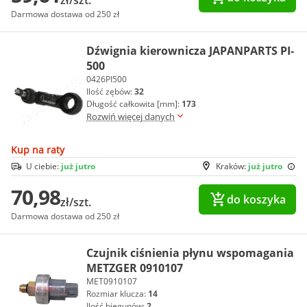
Darmowa dostawa od 250 zł
Dźwignia kierownicza JAPANPARTS PI-
500
0426PI500
Ilość zębów:
32
Długość całkowita [mm]:
173
Rozwiń więcej danych
Kup na raty
U ciebie:
już jutro
Kraków:
już jutro
70,98
do koszyka
zł/szt.
Darmowa dostawa od 250 zł
Czujnik ciśnienia płynu wspomagania
METZGER 0910107
MET0910107
Rozmiar klucza:
14
Ilość biegunów:
2