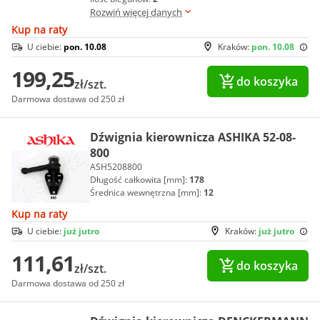
Rozwiń więcej danych
Kup na raty
U ciebie:
pon. 10.08
Kraków:
pon. 10.08
199,25
do koszyka
zł/szt.
Darmowa dostawa od 250 zł
Dźwignia kierownicza ASHIKA 52-08-
800
ASH5208800
Długość całkowita [mm]:
178
Średnica wewnętrzna [mm]:
12
Kup na raty
U ciebie:
już jutro
Kraków:
już jutro
111,61
do koszyka
zł/szt.
Darmowa dostawa od 250 zł