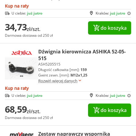
Kup na raty
U ciebie:
już jutro
Kraków:
już jutro
34,73
do koszyka
zł/szt.
Darmowa dostawa od 250 zł
Dźwignia kierownicza ASHIKA 52-05-
515
ASH5205515
Długość całkowita [mm]:
159
Gwint zewn. [mm]:
M12x1,25
Rozwiń więcej danych
Kup na raty
U ciebie:
już jutro
Kraków:
już jutro
68,59
do koszyka
zł/szt.
Darmowa dostawa od 250 zł
Zestaw naprawczy wspornika