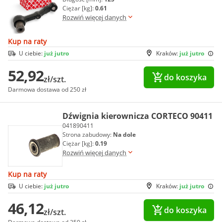
Ciężar [kg]:
0.61
Rozwiń więcej danych
Kup na raty
U ciebie:
już jutro
Kraków:
już jutro
52,92
do koszyka
zł/szt.
Darmowa dostawa od 250 zł
Dźwignia kierownicza CORTECO 90411
041890411
Strona zabudowy:
Na dole
Ciężar [kg]:
0.19
Rozwiń więcej danych
Kup na raty
U ciebie:
już jutro
Kraków:
już jutro
46,12
do koszyka
zł/szt.