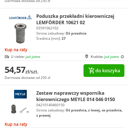
Darmowa dostawa od 250 zł
Poduszka przekładni kierowniczej
LEMFÖRDER 10621 02
03591062102
Strona zabudowy:
Oś przednia
Średnica [mm]:
27
Kup na raty
U ciebie:
już jutro
Kraków:
już jutro
54,57
do koszyka
zł/szt.
Darmowa dostawa od 250 zł
Zestaw naprawczy wspornika
kierowniczego MEYLE 014 046 0150
04210140460150
Strona zabudowy:
Oś przednia, z lewej, os przednia,
z prawej
Kup na raty