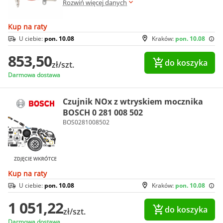
Rozwiń więcej danych
Kup na raty
U ciebie:
pon. 10.08
Kraków:
pon. 10.08
853,50
do koszyka
zł/szt.
Darmowa dostawa
Czujnik NOx z wtryskiem mocznika
BOSCH 0 281 008 502
BOS0281008502
Kup na raty
U ciebie:
pon. 10.08
Kraków:
pon. 10.08
1 051,22
do koszyka
zł/szt.
Darmowa dostawa