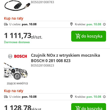
BOS0281008783
Kup na raty
U ciebie:
pon. 10.08
Kraków:
pon. 10.08
1 111,73
do koszyka
zł/szt.
Darmowa dostawa
Czujnik NOx z wtryskiem mocznika
BOSCH 0 281 008 823
BOS0281008823
Kup na raty
U ciebie:
pon. 10.08
Kraków:
pon. 10.08
1 128,78
do koszyka
zł/szt.