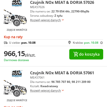
Czujnik NOx MEAT & DORIA 57026
MEA57026
Dla numeru oe:
22 79 054 44r, 22790-00q0b
Strona zabudowy:
Z tyłu
Rozwiń więcej danych
Kup na raty
U ciebie:
pon. 10.08
Kraków:
pon. 10.08
966,15
do koszyka
zł/szt.
Darmowa dostawa
Czujnik NOx MEAT & DORIA 57061
MEA57061
Dla numeru oe:
96 785 707 80, 98 211 209 80
Kształt:
Kwadratowy
Rozwiń więcej danych