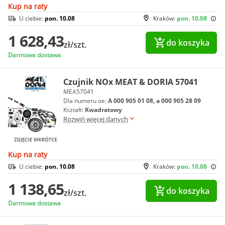
Kup na raty
U ciebie:
pon. 10.08
Kraków:
pon. 10.08
1 628,43
do koszyka
zł/szt.
Darmowa dostawa
Czujnik NOx MEAT & DORIA 57041
MEA57041
Dla numeru oe:
A 000 905 01 08, a 000 905 28 09
Kształt:
Kwadratowy
Rozwiń więcej danych
Kup na raty
U ciebie:
pon. 10.08
Kraków:
pon. 10.08
1 138,65
do koszyka
zł/szt.
Darmowa dostawa