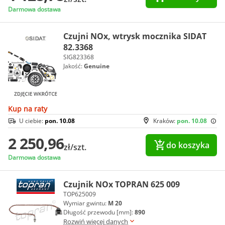
Darmowa dostawa
Czujni NOx, wtrysk mocznika SIDAT
82.3368
SIG823368
Jakość:
Genuine
Kup na raty
U ciebie:
pon. 10.08
Kraków:
pon. 10.08
2 250,96
do koszyka
zł/szt.
Darmowa dostawa
Czujnik NOx TOPRAN 625 009
TOP625009
Wymiar gwintu:
M 20
Długość przewodu [mm]:
890
Rozwiń więcej danych