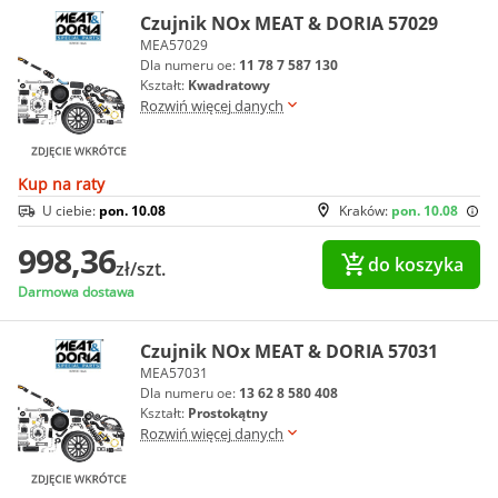
Czujnik NOx MEAT & DORIA 57029
MEA57029
Dla numeru oe:
11 78 7 587 130
Kształt:
Kwadratowy
Rozwiń więcej danych
Kup na raty
U ciebie:
pon. 10.08
Kraków:
pon. 10.08
998,36
do koszyka
zł/szt.
Darmowa dostawa
Czujnik NOx MEAT & DORIA 57031
MEA57031
Dla numeru oe:
13 62 8 580 408
Kształt:
Prostokątny
Rozwiń więcej danych