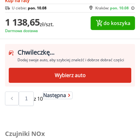
Kup na raty
U ciebie:
pon. 10.08
Kraków:
pon. 10.08
1 138,65
do koszyka
zł/szt.
Darmowa dostawa
Chwileczkę...
Dodaj swoje auto, aby szybciej znaleźć i dobrze dobrać części
Wybierz auto
Następna
z
10
Czujniki NOx