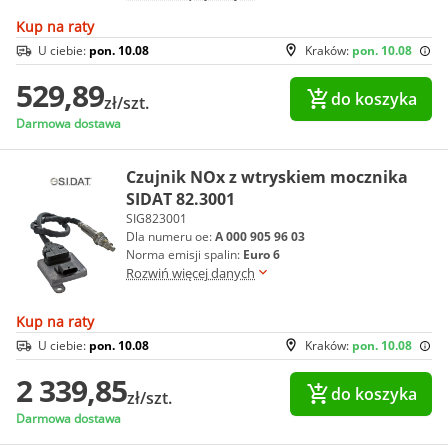
Kup na raty
U ciebie:
pon. 10.08
Kraków:
pon. 10.08
529,89
do koszyka
zł/szt.
Darmowa dostawa
Czujnik NOx z wtryskiem mocznika
SIDAT 82.3001
SIG823001
Dla numeru oe:
A 000 905 96 03
Norma emisji spalin:
Euro 6
Rozwiń więcej danych
Kup na raty
U ciebie:
pon. 10.08
Kraków:
pon. 10.08
2 339,85
do koszyka
zł/szt.
Darmowa dostawa