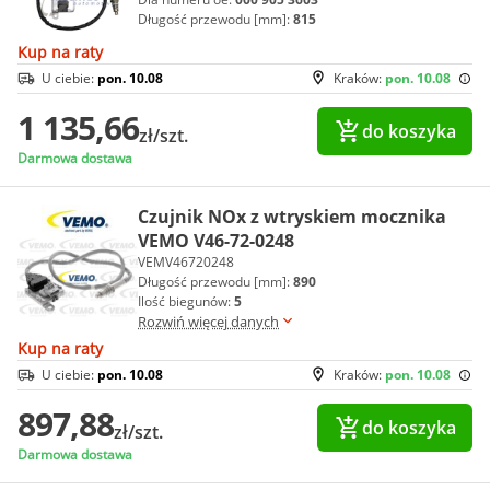
Długość przewodu [mm]:
815
Kup na raty
U ciebie:
pon. 10.08
Kraków:
pon. 10.08
1 135,66
do koszyka
zł/szt.
Darmowa dostawa
Czujnik NOx z wtryskiem mocznika
VEMO V46-72-0248
VEMV46720248
Długość przewodu [mm]:
890
Ilość biegunów:
5
Rozwiń więcej danych
Kup na raty
U ciebie:
pon. 10.08
Kraków:
pon. 10.08
897,88
do koszyka
zł/szt.
Darmowa dostawa