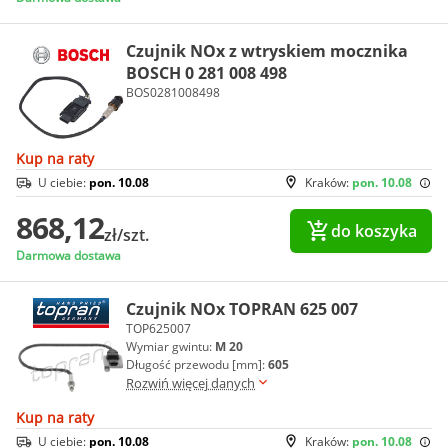
Czujnik NOx z wtryskiem mocznika
BOSCH 0 281 008 498
BOS0281008498
Kup na raty
U ciebie:
pon. 10.08
Kraków:
pon. 10.08
868,12
do koszyka
zł/szt.
Darmowa dostawa
Czujnik NOx TOPRAN 625 007
TOP625007
Wymiar gwintu:
M 20
Długość przewodu [mm]:
605
Rozwiń więcej danych
Kup na raty
U ciebie:
pon. 10.08
Kraków:
pon. 10.08