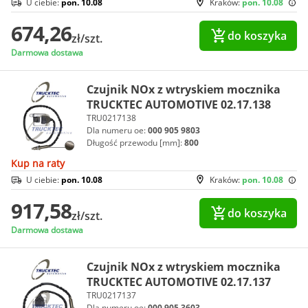
U ciebie:
pon. 10.08
Kraków:
pon. 10.08
674,26
do koszyka
zł/szt.
Darmowa dostawa
Czujnik NOx z wtryskiem mocznika
TRUCKTEC AUTOMOTIVE 02.17.138
TRU0217138
Dla numeru oe:
000 905 9803
Długość przewodu [mm]:
800
Kup na raty
U ciebie:
pon. 10.08
Kraków:
pon. 10.08
917,58
do koszyka
zł/szt.
Darmowa dostawa
Czujnik NOx z wtryskiem mocznika
TRUCKTEC AUTOMOTIVE 02.17.137
TRU0217137
Dla numeru oe:
000 905 3603