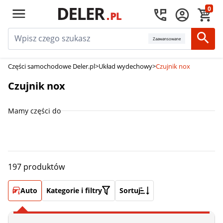
0
Zaawansowane
Części samochodowe Deler.pl
>
Układ wydechowy
>
Czujnik nox
Czujnik nox
Mamy części do
197 produktów
Auto
Kategorie i filtry
Sortuj