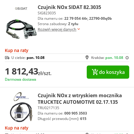
Czujnik NOx SIDAT 82.3035
SIG823035
Dla numeru oe:
22 79 054 44r, 22790-00q0b
Strona zabudowy:
Z tyłu
Rozwiń więcej danych
Kup na raty
U ciebie:
pon. 10.08
Kraków:
pon. 10.08
1 812,43
do koszyka
zł/szt.
Darmowa dostawa
Czujnik NOx z wtryskiem mocznika
TRUCKTEC AUTOMOTIVE 02.17.135
TRU0217135
Dla numeru oe:
000 905 3503
Długość przewodu [mm]:
615
Kup na raty