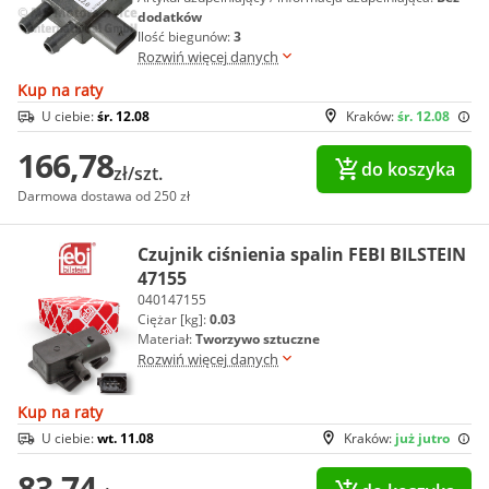
dodatków
Ilość biegunów:
3
Rozwiń więcej danych
Kup na raty
U ciebie:
śr. 12.08
Kraków:
śr. 12.08
166,78
do koszyka
zł/szt.
Darmowa dostawa od 250 zł
Czujnik ciśnienia spalin FEBI BILSTEIN
47155
040147155
Ciężar [kg]:
0.03
Materiał:
Tworzywo sztuczne
Rozwiń więcej danych
Kup na raty
U ciebie:
wt. 11.08
Kraków:
już jutro
83,74