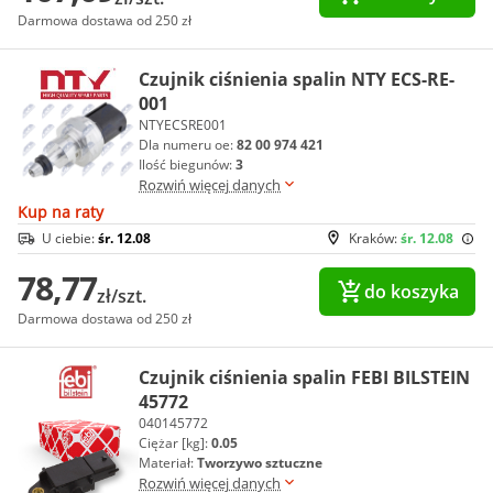
Darmowa dostawa od 250 zł
Czujnik ciśnienia spalin NTY ECS-RE-
001
NTYECSRE001
Dla numeru oe:
82 00 974 421
Ilość biegunów:
3
Rozwiń więcej danych
Kup na raty
U ciebie:
śr. 12.08
Kraków:
śr. 12.08
78,77
do koszyka
zł/szt.
Darmowa dostawa od 250 zł
Czujnik ciśnienia spalin FEBI BILSTEIN
45772
040145772
Ciężar [kg]:
0.05
Materiał:
Tworzywo sztuczne
Rozwiń więcej danych