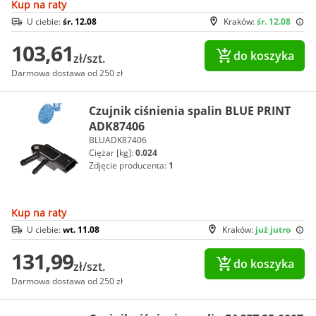
Kup na raty
U ciebie:
śr. 12.08
Kraków:
śr. 12.08
103,61
do koszyka
zł/szt.
Darmowa dostawa od 250 zł
Czujnik ciśnienia spalin BLUE PRINT
ADK87406
BLUADK87406
Ciężar [kg]:
0.024
Zdjęcie producenta:
1
Kup na raty
U ciebie:
wt. 11.08
Kraków:
już jutro
131,99
do koszyka
zł/szt.
Darmowa dostawa od 250 zł