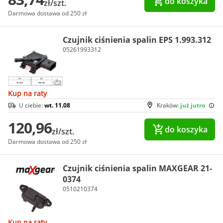
do koszyka
zł/szt.
Darmowa dostawa od 250 zł
Czujnik ciśnienia spalin EPS 1.993.312
05261993312
Kup na raty
U ciebie:
wt. 11.08
Kraków:
już jutro
120,96
do koszyka
zł/szt.
Darmowa dostawa od 250 zł
Czujnik ciśnienia spalin MAXGEAR 21-
0374
0510210374
Kup na raty