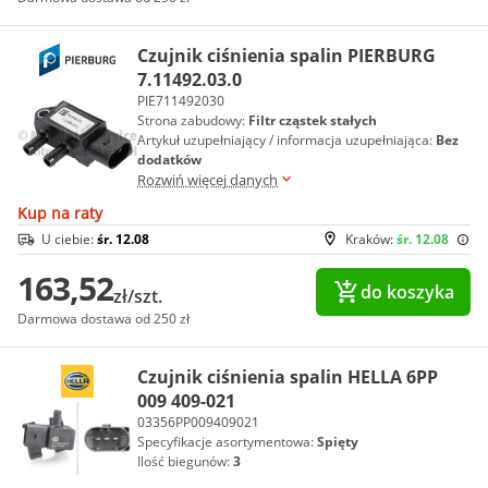
Czujnik ciśnienia spalin PIERBURG
7.11492.03.0
PIE711492030
Strona zabudowy:
Filtr cząstek stałych
Artykuł uzupełniający / informacja uzupełniająca:
Bez
dodatków
Rozwiń więcej danych
Kup na raty
U ciebie:
śr. 12.08
Kraków:
śr. 12.08
163,52
do koszyka
zł/szt.
Darmowa dostawa od 250 zł
Czujnik ciśnienia spalin HELLA 6PP
009 409-021
03356PP009409021
Specyfikacje asortymentowa:
Spięty
Ilość biegunów:
3