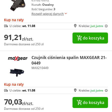
0510210372
Kształt:
Owalny
Ilość biegunów:
3
Rozwiń więcej danych
Kup na raty
U ciebie:
wt. 11.08
Kraków:
już jutro
91,21
do koszyka
zł/szt.
Darmowa dostawa od 250 zł
Czujnik ciśnienia spalin MAXGEAR 21-
0449
MAX210449
Kup na raty
U ciebie:
wt. 11.08
Kraków:
już jutro
70,03
do koszyka
zł/szt.
Darmowa dostawa od 250 zł