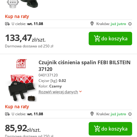
Kup na raty
U ciebie:
wt. 11.08
Kraków:
już jutro
133,47
do koszyka
zł/szt.
Darmowa dostawa od 250 zł
Czujnik ciśnienia spalin FEBI BILSTEIN
37120
040137120
Ciężar [kg]:
0.02
Kolor:
Czarny
Rozwiń więcej danych
Kup na raty
U ciebie:
wt. 11.08
Kraków:
już jutro
85,92
do koszyka
zł/szt.
Darmowa dostawa od 250 zł