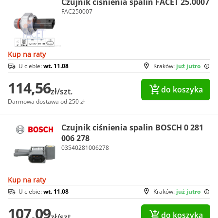
Czujnik ciśnienia spalin FACET 25.0007
FAC250007
Kup na raty
U ciebie:
wt. 11.08
Kraków:
już jutro
114,56
do koszyka
zł/szt.
Darmowa dostawa od 250 zł
Czujnik ciśnienia spalin BOSCH 0 281
006 278
03540281006278
Kup na raty
U ciebie:
wt. 11.08
Kraków:
już jutro
107,09
do koszyka
zł/szt.