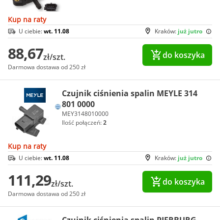
Kup na raty
U ciebie:
wt. 11.08
Kraków:
już jutro
88,67
do koszyka
zł/szt.
Darmowa dostawa od 250 zł
Czujnik ciśnienia spalin MEYLE 314
801 0000
MEY3148010000
Ilość połączeń:
2
Kup na raty
U ciebie:
wt. 11.08
Kraków:
już jutro
111,29
do koszyka
zł/szt.
Darmowa dostawa od 250 zł