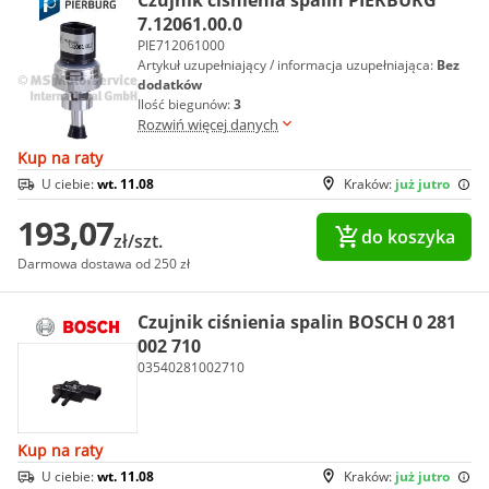
Czujnik ciśnienia spalin PIERBURG
7.12061.00.0
PIE712061000
Artykuł uzupełniający / informacja uzupełniająca:
Bez
dodatków
Ilość biegunów:
3
Rozwiń więcej danych
Kup na raty
U ciebie:
wt. 11.08
Kraków:
już jutro
193,07
do koszyka
zł/szt.
Darmowa dostawa od 250 zł
Czujnik ciśnienia spalin BOSCH 0 281
002 710
03540281002710
Kup na raty
U ciebie:
wt. 11.08
Kraków:
już jutro