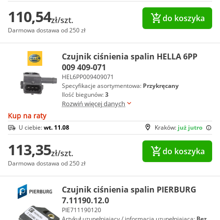
110,54
do koszyka
zł/szt.
Darmowa dostawa od 250 zł
Czujnik ciśnienia spalin HELLA 6PP
009 409-071
HEL6PP009409071
Specyfikacje asortymentowa:
Przykręcany
Ilość biegunów:
3
Rozwiń więcej danych
Kup na raty
U ciebie:
wt. 11.08
Kraków:
już jutro
113,35
do koszyka
zł/szt.
Darmowa dostawa od 250 zł
Czujnik ciśnienia spalin PIERBURG
7.11190.12.0
PIE711190120
Artykuł uzupełniający / informacja uzupełniająca:
Bez