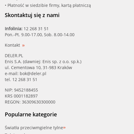
• Płatność w siedzibie firmy, kartą płatniczą
Skontaktuj się z nami
Infolinia:
12 268 31 51
Pon.-Pt. 9.00-17.00, Sob. 8.00-14.00
Kontakt
DELER.PL
Enis S.A. (dawniej: Enis sp. z o.o. sp.k.)
ul. Cementowa 10, 31-983 Kraków
e-mail:
bok@deler.pl
tel. 12 268 31 51
NIP: 9452188455
KRS 0001182897
REGON: 36309630300000
Popularne kategorie
Światła przeciwmgielne tylne