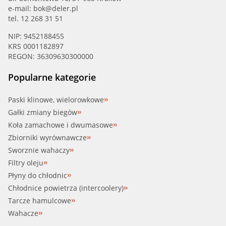
e-mail:
bok@deler.pl
tel. 12 268 31 51
NIP: 9452188455
KRS 0001182897
REGON: 36309630300000
Popularne kategorie
Paski klinowe, wielorowkowe
Gałki zmiany biegów
Koła zamachowe i dwumasowe
Zbiorniki wyrównawcze
Sworznie wahaczy
Filtry oleju
Płyny do chłodnic
Chłodnice powietrza (intercoolery)
Tarcze hamulcowe
Wahacze