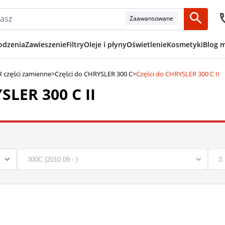
Zaawansowane
odzenia
Zawieszenie
Filtry
Oleje i płyny
Oświetlenie
Kosmetyki
Blog 
 części zamienne
>
Części do CHRYSLER 300 C
>
Części do CHRYSLER 300 C II
SLER 300 C II