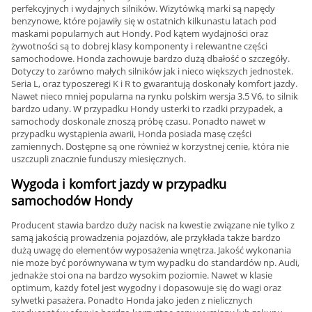
perfekcyjnych i wydajnych silników. Wizytówką marki są napędy
benzynowe, które pojawiły się w ostatnich kilkunastu latach pod
maskami popularnych aut Hondy. Pod kątem wydajności oraz
żywotności są to dobrej klasy komponenty i relewantne części
samochodowe. Honda zachowuje bardzo dużą dbałość o szczegóły.
Dotyczy to zarówno małych silników jak i nieco większych jednostek.
Seria L, oraz typoszeregi K i R to gwarantują doskonały komfort jazdy.
Nawet nieco mniej popularna na rynku polskim wersja 3.5 V6, to silnik
bardzo udany. W przypadku Hondy usterki to rzadki przypadek, a
samochody doskonale znoszą próbę czasu. Ponadto nawet w
przypadku wystąpienia awarii, Honda posiada masę części
zamiennych. Dostępne są one również w korzystnej cenie, która nie
uszczupli znacznie funduszy miesięcznych.
Wygoda i komfort jazdy w przypadku
samochodów Hondy
Producent stawia bardzo duży nacisk na kwestie związane nie tylko z
samą jakością prowadzenia pojazdów, ale przykłada także bardzo
dużą uwagę do elementów wyposażenia wnętrza. Jakość wykonania
nie może być porównywana w tym wypadku do standardów np. Audi,
jednakże stoi ona na bardzo wysokim poziomie. Nawet w klasie
optimum, każdy fotel jest wygodny i dopasowuje się do wagi oraz
sylwetki pasażera. Ponadto Honda jako jeden z nielicznych