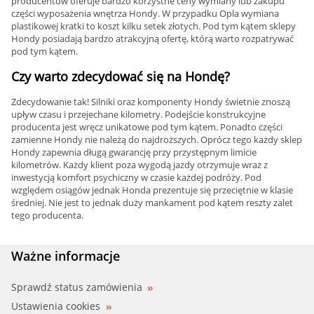
producentów oferuje bardzo korzystne ceny wymiany lub zakupu
części wyposażenia wnętrza Hondy. W przypadku Opla wymiana
plastikowej kratki to koszt kilku setek złotych. Pod tym kątem sklepy
Hondy posiadają bardzo atrakcyjną ofertę, którą warto rozpatrywać
pod tym kątem.
Czy warto zdecydować się na Hondę?
Zdecydowanie tak! Silniki oraz komponenty Hondy świetnie znoszą
upływ czasu i przejechane kilometry. Podejście konstrukcyjne
producenta jest wręcz unikatowe pod tym kątem. Ponadto części
zamienne Hondy nie należą do najdroższych. Oprócz tego każdy sklep
Hondy zapewnia długą gwarancję przy przystępnym limicie
kilometrów. Każdy klient poza wygodą jazdy otrzymuje wraz z
inwestycją komfort psychiczny w czasie każdej podróży. Pod
względem osiągów jednak Honda prezentuje się przeciętnie w klasie
średniej. Nie jest to jednak duży mankament pod kątem reszty zalet
tego producenta.
Ważne informacje
Sprawdź status zamówienia
Ustawienia cookies