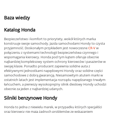
Baza wiedzy
Katalog Honda
Bezpieczeństwo i komfort to priorytety, wokół których marka
konstruuje swoje samochody. Jazda samochodami Hondy to czysta
przyjemność. Doskonałym przykładem jest nowoczesne
CR-V
w
połączeniu z systemami technologii bezpieczeństwa czynnego i
wspomagania kierowcy. Honda pod tym kątem oferuje obecnie
najbardziej kompleksowy system ochrony kierowców i pasażerów w
swojej klasie. Ponadto producent zapewnia solidne auta z
efektywnymi jednostkami napędowymi Hondy oraz solidne części
samochodowe z dobrą gwarancją. Niesamowitym atutem marki w
ostatnich latach jest implementacja rozrządu napędzanego trwałym
łańcuchem, a pierwszy wysokoprężny silnik dieslowy Hondy uchodzi
obecnie za jeden z najbardziej udanych.
Silniki benzynowe Hondy
Honda to jedna z niewielu marek, w przypadku których specjaliści
oraz kierowcy nie mają żadnych problemów ze wskazaniem