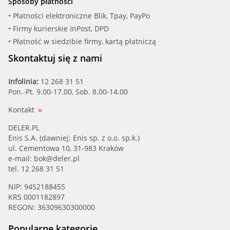
Sposoby płatności
• Płatności elektroniczne Blik, Tpay, PayPo
• Firmy kurierskie InPost, DPD
• Płatność w siedzibie firmy, kartą płatniczą
Skontaktuj się z nami
Infolinia:
12 268 31 51
Pon.-Pt. 9.00-17.00, Sob. 8.00-14.00
Kontakt
DELER.PL
Enis S.A. (dawniej: Enis sp. z o.o. sp.k.)
ul. Cementowa 10, 31-983 Kraków
e-mail:
bok@deler.pl
tel. 12 268 31 51
NIP: 9452188455
KRS 0001182897
REGON: 36309630300000
Popularne kategorie