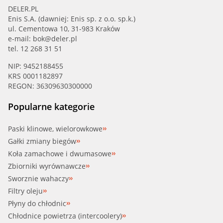
DELER.PL
Enis S.A. (dawniej: Enis sp. z o.o. sp.k.)
ul. Cementowa 10, 31-983 Kraków
e-mail:
bok@deler.pl
tel. 12 268 31 51
NIP: 9452188455
KRS 0001182897
REGON: 36309630300000
Popularne kategorie
Paski klinowe, wielorowkowe
Gałki zmiany biegów
Koła zamachowe i dwumasowe
Zbiorniki wyrównawcze
Sworznie wahaczy
Filtry oleju
Płyny do chłodnic
Chłodnice powietrza (intercoolery)