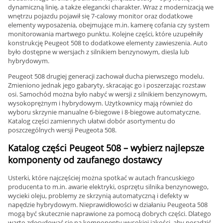
dynamiczną linię, a także elegancki charakter. Wraz z modernizacją we
wnętrzu pojazdu pojawił się 7-calowy monitor oraz dodatkowe
elementy wyposażenia, obejmujące m.in. kamerę cofania czy system
monitorowania martwego punktu. Kolejne części, które uzupełniły
konstrukcję Peugeot 508 to dodatkowe elementy zawieszenia. Auto
było dostępne w wersjach z silnikiem benzynowym, diesla lub
hybrydowym.
Peugeot 508 drugiej generacji zachował ducha pierwszego modelu.
Zmieniono jednak jego gabaryty, skracając go i poszerzając rozstaw
osi. Samochód można było nabyć w wersji z silnikiem benzynowym,
wysokoprężnym i hybrydowym. Użytkownicy mają również do
wyboru skrzynie manualne 6-biegowe i 8-biegowe automatyczne.
Katalog części zamiennych ułatwi dobór asortymentu do
poszczególnych wersji Peugeota 508.
Katalog części Peugeot 508 – wybierz najlepsze
komponenty od zaufanego dostawcy
Usterki, które najczęściej można spotkać w autach francuskiego
producenta to m.in. awarie elektryki, osprzętu silnika benzynowego,
wycieki oleju, problemy ze skrzynią automatyczną i defekty w
napędzie hybrydowym. Nieprawidłowości w działaniu Peugeota 508
mogą być skutecznie naprawione za pomocą dobrych części. Dlatego
warto zdecydować się na komponenty wysokiej jakości, aby poradzić