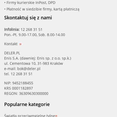
• Firmy kurierskie InPost, DPD
• Płatność w siedzibie firmy, kartą płatniczą
Skontaktuj się z nami
Infolinia:
12 268 31 51
Pon.-Pt. 9.00-17.00, Sob. 8.00-14.00
Kontakt
DELER.PL
Enis S.A. (dawniej: Enis sp. z o.o. sp.k.)
ul. Cementowa 10, 31-983 Kraków
e-mail:
bok@deler.pl
tel. 12 268 31 51
NIP: 9452188455
KRS 0001182897
REGON: 36309630300000
Popularne kategorie
Światła przeciwmgielne tylne