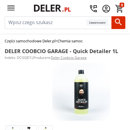
0
Zaawansowane
Części samochodowe Deler.pl
>
Chemia samochodowa
>
Środki do czyszc
DELER COOBCIO GARAGE - Quick Detailer 1L
Indeks: DCGQD1L
Producent:
Deler Coobcio Garage