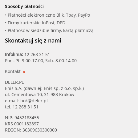
Sposoby płatności
• Płatności elektroniczne Blik, Tpay, PayPo
• Firmy kurierskie InPost, DPD
• Płatność w siedzibie firmy, kartą płatniczą
Skontaktuj się z nami
Infolinia:
12 268 31 51
Pon.-Pt. 9.00-17.00, Sob. 8.00-14.00
Kontakt
DELER.PL
Enis S.A. (dawniej: Enis sp. z o.o. sp.k.)
ul. Cementowa 10, 31-983 Kraków
e-mail:
bok@deler.pl
tel. 12 268 31 51
NIP: 9452188455
KRS 0001182897
REGON: 36309630300000