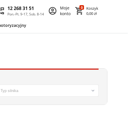
12 268 31 51
Moje
0
Koszyk
konto
0,00 zł
Pon.-Pt. 9-17, Sob. 8-14
motoryzacyjny