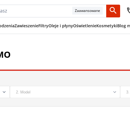
Zaawansowane
odzenia
Zawieszenie
Filtry
Oleje i płyny
Oświetlenie
Kosmetyki
Blog 
EMO