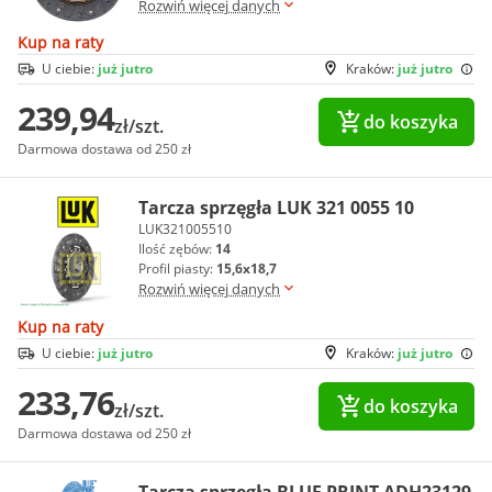
Rozwiń więcej danych
Kup na raty
U ciebie:
już jutro
Kraków:
już jutro
239,94
do koszyka
zł/szt.
Darmowa dostawa od 250 zł
Tarcza sprzęgła LUK 321 0055 10
LUK321005510
Ilość zębów:
14
Profil piasty:
15,6x18,7
Rozwiń więcej danych
Kup na raty
U ciebie:
już jutro
Kraków:
już jutro
233,76
do koszyka
zł/szt.
Darmowa dostawa od 250 zł
Tarcza sprzęgła BLUE PRINT ADH23129