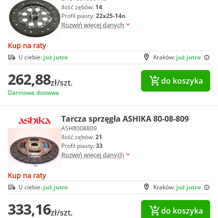
Ilość zębów:
14
Profil piasty:
22x25-14n
Rozwiń więcej danych
Kup na raty
U ciebie:
już jutro
Kraków:
już jutro
262,88
do koszyka
zł/szt.
Darmowa dostawa
Tarcza sprzęgła ASHIKA 80-08-809
ASH8008809
Ilość zębów:
21
Profil piasty:
33
Rozwiń więcej danych
Kup na raty
U ciebie:
już jutro
Kraków:
już jutro
333,16
do koszyka
zł/szt.