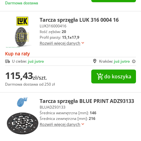
Darmowa dostawa
Tarcza sprzęgła LUK 316 0004 16
LUK316000416
Ilość zębów:
20
Profil piasty:
15,1x17,9
Rozwiń więcej danych
Kup na raty
U ciebie:
już jutro
Kraków:
już jutro
115,43
do koszyka
zł/szt.
Darmowa dostawa od 250 zł
Tarcza sprzęgła BLUE PRINT ADZ93133
BLUADZ93133
Średnica wewnętrzna [mm]:
146
Średnica zewnętrzna [mm]:
216
Rozwiń więcej danych