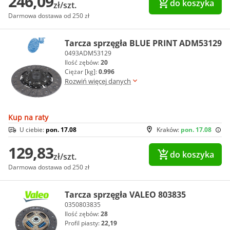
246,09
do koszyka
zł/szt.
Darmowa dostawa od 250 zł
Tarcza sprzęgła BLUE PRINT ADM53129
0493ADM53129
Ilość zębów:
20
Ciężar [kg]:
0.996
Rozwiń więcej danych
Kup na raty
U ciebie:
pon. 17.08
Kraków:
pon. 17.08
129,83
do koszyka
zł/szt.
Darmowa dostawa od 250 zł
Tarcza sprzęgła VALEO 803835
0350803835
Ilość zębów:
28
Profil piasty:
22,19