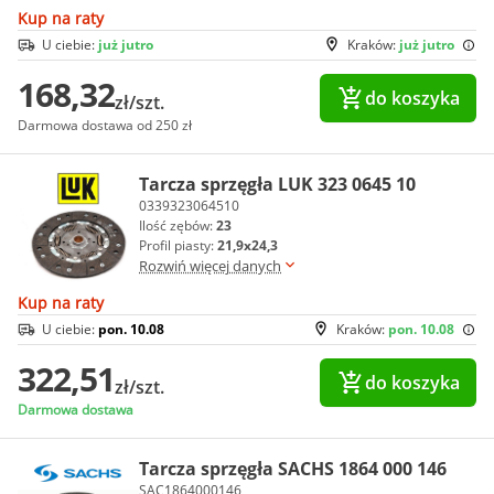
Kup na raty
U ciebie:
już jutro
Kraków:
już jutro
168,32
do koszyka
zł/szt.
Darmowa dostawa od 250 zł
Tarcza sprzęgła LUK 323 0645 10
0339323064510
Ilość zębów:
23
Profil piasty:
21,9x24,3
Rozwiń więcej danych
Kup na raty
U ciebie:
pon. 10.08
Kraków:
pon. 10.08
322,51
do koszyka
zł/szt.
Darmowa dostawa
Tarcza sprzęgła SACHS 1864 000 146
SAC1864000146