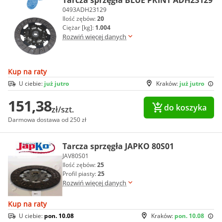
0493ADH23129
Ilość zębów:
20
Ciężar [kg]:
1.004
Rozwiń więcej danych
Kup na raty
U ciebie:
już jutro
Kraków:
już jutro
151,38
do koszyka
zł/szt.
Darmowa dostawa od 250 zł
Tarcza sprzęgła JAPKO 80S01
JAV80S01
Ilość zębów:
25
Profil piasty:
25
Rozwiń więcej danych
Kup na raty
U ciebie:
pon. 10.08
Kraków:
pon. 10.08