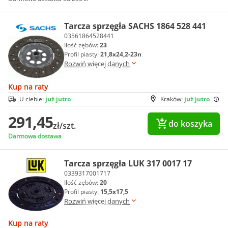
Tarcza sprzęgła SACHS 1864 528 441
03561864528441
Ilość zębów:
23
Profil piasty:
21,8x24,2-23n
Rozwiń więcej danych
Kup na raty
U ciebie:
już jutro
Kraków:
już jutro
291,45
do koszyka
zł/szt.
Darmowa dostawa
Tarcza sprzęgła LUK 317 0017 17
0339317001717
Ilość zębów:
20
Profil piasty:
15,5x17,5
Rozwiń więcej danych
Kup na raty