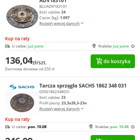
ADV183101
BLUADV183101
Ilość zębów:
24
Ciężar [kg]:
1.097
Rozwiń więcej danych
Kup na raty
U ciebie:
już jutro
Kraków:
już jutro
136,04
do koszyka
zł/szt.
Darmowa dostawa od 250 zł
Tarcza sprzęgła SACHS 1862 348 031
03561862348031
Ilość zębów:
23
Profil piasty:
23,3x26,3-23n
Rozwiń więcej danych
Kup na raty
U ciebie:
pon. 10.08
Kraków:
pon. 10.08