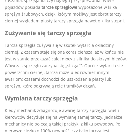
ruszania, sprzęgania czy nagłego przyspieszania. Wiele
pojazdów posiada
tarcze sprzęgłowe
wyposażone w kilka
sprężyn śrubowych, dzięki którym możliwy jest obrót tarczy
ciernej względem piasty tarczy sprzęgła nawet o kilka stopni.
Zużywanie się tarczy sprzęgła
Tarcza sprzęgła zużywa się w skutek wytarcia okładziny
ciernej. Z czasem staje się ona coraz cieńsza, aż w końcu nie
jest w stanie przekazać całej mocy z silnika do skrzyni biegów.
Wówczas sprzęgło zaczyna się „ślizgać”. Oprócz wytarcia się
powierzchni ciernej, tarcza może ulec również innym
awariom: czasami dochodzi do uszkodzenia piasty lub
sprężyn, które odgrywają rolę tłumików drgań.
Wymiana tarczy sprzęgła
Kiedy mechanik zdiagnozuje awarię tarczy sprzęgła, wielu
kierowców decyduje się na wymianę samej tarczy. Jednakże
mechanicy nie polecają takiej praktyki z kilku powodów. Po
pierwsze ciężko o 100% pewność, czy tylko tarcza jest