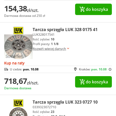
154,38
do koszyka
zł/szt.
Darmowa dostawa od 250 zł
Tarcza sprzęgła LUK 328 0175 41
LUK328017541
Ilość zębów:
10
Profil piasty:
1 1/8
Rozwiń więcej danych
Kup na raty
U ciebie:
pon. 10.08
Kraków:
pon. 10.08
718,67
do koszyka
zł/szt.
Darmowa dostawa
Tarcza sprzęgła LUK 323 0727 10
0339323072710
Ilość zębów:
23