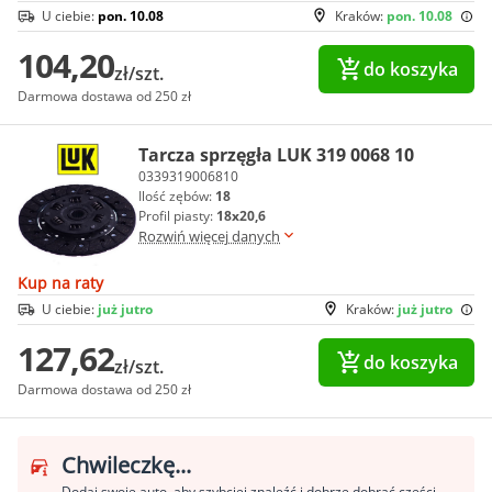
U ciebie:
pon. 10.08
Kraków:
pon. 10.08
104,20
do koszyka
zł/szt.
Darmowa dostawa od 250 zł
Tarcza sprzęgła LUK 319 0068 10
0339319006810
Ilość zębów:
18
Profil piasty:
18x20,6
Rozwiń więcej danych
Kup na raty
U ciebie:
już jutro
Kraków:
już jutro
127,62
do koszyka
zł/szt.
Darmowa dostawa od 250 zł
Chwileczkę...
Dodaj swoje auto, aby szybciej znaleźć i dobrze dobrać części