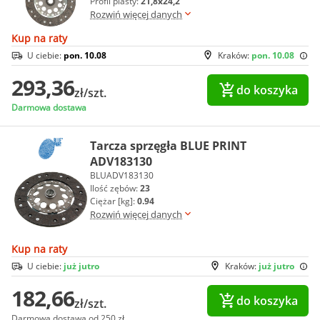
Profil piasty:
21,8x24,2
Rozwiń więcej danych
Kup na raty
U ciebie:
pon. 10.08
Kraków:
pon. 10.08
293,36
do koszyka
zł/szt.
Darmowa dostawa
Tarcza sprzęgła BLUE PRINT
ADV183130
BLUADV183130
Ilość zębów:
23
Ciężar [kg]:
0.94
Rozwiń więcej danych
Kup na raty
U ciebie:
już jutro
Kraków:
już jutro
182,66
do koszyka
zł/szt.
Darmowa dostawa od 250 zł