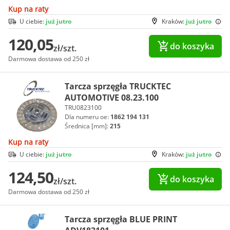
Kup na raty
U ciebie:
już jutro
Kraków:
już jutro
120,05
do koszyka
zł/szt.
Darmowa dostawa od 250 zł
Tarcza sprzęgła TRUCKTEC
AUTOMOTIVE 08.23.100
TRU0823100
Dla numeru oe:
1862 194 131
Średnica [mm]:
215
Kup na raty
U ciebie:
już jutro
Kraków:
już jutro
124,50
do koszyka
zł/szt.
Darmowa dostawa od 250 zł
Tarcza sprzęgła BLUE PRINT