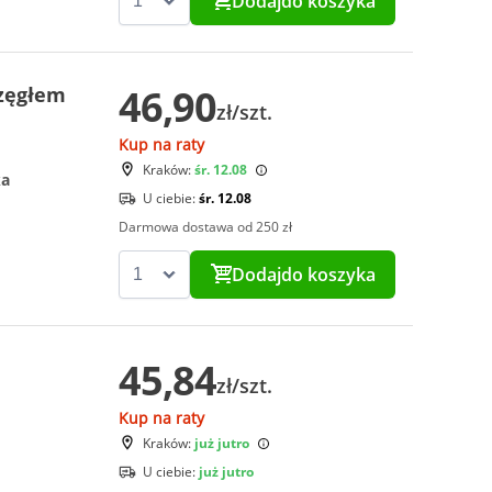
Dodaj
do koszyka
46,90
rzęgłem
zł/szt.
Kup na raty
Kraków:
śr. 12.08
ka
U ciebie:
śr. 12.08
Darmowa dostawa od 250 zł
Dodaj
do koszyka
45,84
zł/szt.
Kup na raty
Kraków:
już jutro
U ciebie:
już jutro