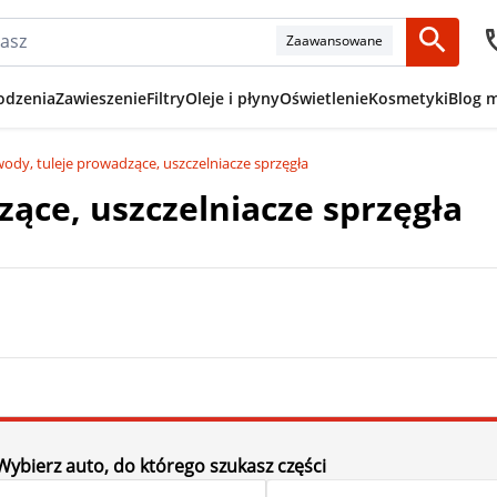
Zaawansowane
odzenia
Zawieszenie
Filtry
Oleje i płyny
Oświetlenie
Kosmetyki
Blog 
ody, tuleje prowadzące, uszczelniacze sprzęgła
ące, uszczelniacze sprzęgła
Wybierz auto, do którego szukasz części