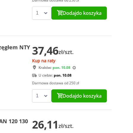
Darmowa dostawa od 250 zł
Dodaj
do koszyka
37,46
rzęgłem NTY
zł/szt.
Kup na raty
Kraków:
pon. 10.08
U ciebie:
pon. 10.08
Darmowa dostawa od 250 zł
Dodaj
do koszyka
26,11
AN 120 130
zł/szt.