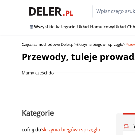
Wszystkie kategorie
Układ Hamulcowy
Układ Chł
Części samochodowe Deler.pl
>
Skrzynia biegów i sprzęgło
>
Przew
Przewody, tuleje prowadz
Mamy części do
Kategorie
cofnij do
Skrzynia biegów i sprzęgło