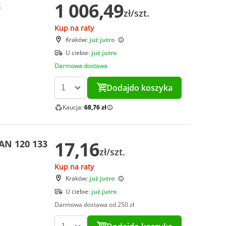
1 006,49
2
zł/szt.
Kup na raty
Kraków:
już jutro
U ciebie:
już jutro
Darmowa dostawa
Dodaj
do koszyka
Kaucja:
68,76 zł
17,16
AN 120 133
zł/szt.
Kup na raty
Kraków:
już jutro
U ciebie:
już jutro
Darmowa dostawa od 250 zł