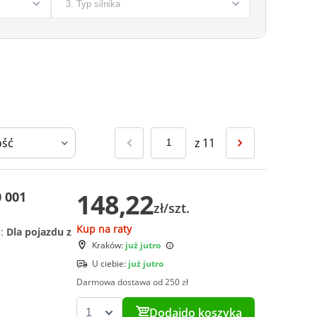
z
11
148,22
 001
zł/szt.
Kup na raty
e:
Dla pojazdu z
Kraków:
już jutro
U ciebie:
już jutro
Darmowa dostawa od 250 zł
Dodaj
do koszyka