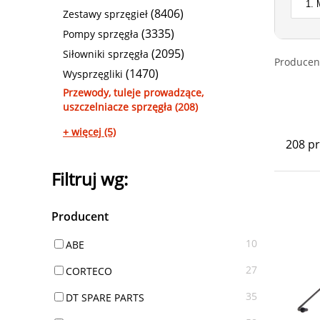
(8406)
Zestawy sprzęgieł
(3335)
Pompy sprzęgła
(2095)
Siłowniki sprzęgła
Producen
(1470)
Wysprzęgliki
Przewody, tuleje prowadzące,
uszczelniacze sprzęgła (208)
+ więcej (5)
208 p
Filtruj wg:
Producent
10
ABE
27
CORTECO
35
DT SPARE PARTS