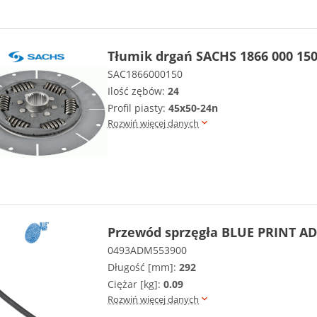
Tłumik drgań SACHS 1866 000 15
SAC1866000150
Ilość zębów:
24
Profil piasty:
45x50-24n
Rozwiń więcej danych
Przewód sprzęgła BLUE PRINT A
0493ADM553900
Długość [mm]:
292
Ciężar [kg]:
0.09
Rozwiń więcej danych