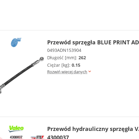
Przewód sprzęgła BLUE PRINT A
0493ADN153904
Długość [mm]:
262
Ciężar [kg]:
0.15
Rozwiń więcej danych
Przewód hydrauliczny sprzęgła 
4300037