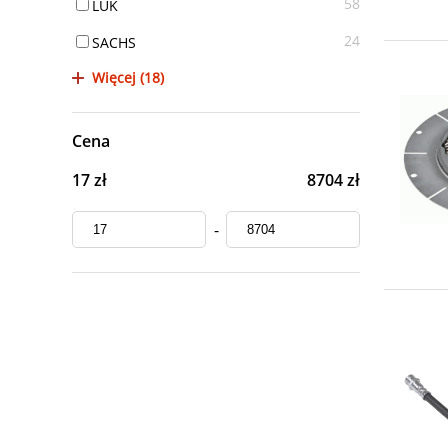
58
LUK
24
SACHS
Więcej (18)
Cena
17 zł
8704 zł
-