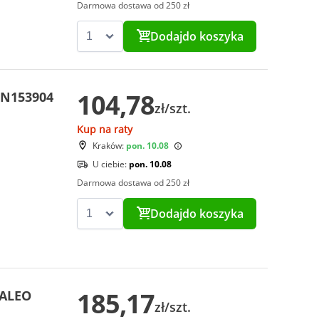
Darmowa dostawa od 250 zł
Dodaj
do koszyka
104,78
DN153904
zł/szt.
Kup na raty
Kraków:
pon. 10.08
U ciebie:
pon. 10.08
Darmowa dostawa od 250 zł
Dodaj
do koszyka
185,17
VALEO
zł/szt.