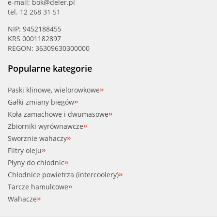
e-mail:
bok@deler.pl
tel. 12 268 31 51
NIP: 9452188455
KRS 0001182897
REGON: 36309630300000
Popularne kategorie
Paski klinowe, wielorowkowe
Gałki zmiany biegów
Koła zamachowe i dwumasowe
Zbiorniki wyrównawcze
Sworznie wahaczy
Filtry oleju
Płyny do chłodnic
Chłodnice powietrza (intercoolery)
Tarcze hamulcowe
Wahacze