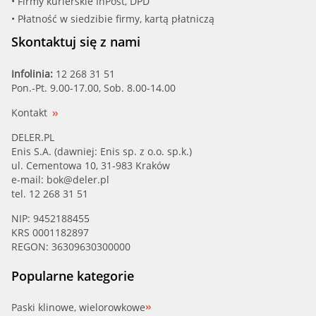
• Firmy kurierskie InPost, DPD
• Płatność w siedzibie firmy, kartą płatniczą
Skontaktuj się z nami
Infolinia:
12 268 31 51
Pon.-Pt. 9.00-17.00, Sob. 8.00-14.00
Kontakt
DELER.PL
Enis S.A. (dawniej: Enis sp. z o.o. sp.k.)
ul. Cementowa 10, 31-983 Kraków
e-mail:
bok@deler.pl
tel. 12 268 31 51
NIP: 9452188455
KRS 0001182897
REGON: 36309630300000
Popularne kategorie
Paski klinowe, wielorowkowe