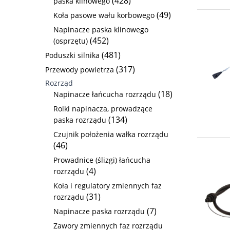
(428)
paska klinowego
(49)
Koła pasowe wału korbowego
Napinacze paska klinowego
(452)
(osprzętu)
(481)
Poduszki silnika
(317)
Przewody powietrza
Rozrząd
(18)
Napinacze łańcucha rozrządu
Rolki napinacza, prowadzące
(134)
paska rozrządu
Czujnik położenia wałka rozrządu
(46)
Prowadnice (ślizgi) łańcucha
(4)
rozrządu
Koła i regulatory zmiennych faz
(31)
rozrządu
(7)
Napinacze paska rozrządu
Zawory zmiennych faz rozrządu