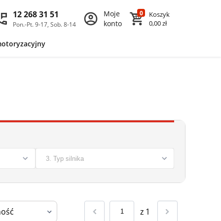
12 268 31 51
Moje
0
Koszyk
konto
0,00 zł
Pon.-Pt. 9-17, Sob. 8-14
motoryzacyjny
z
1