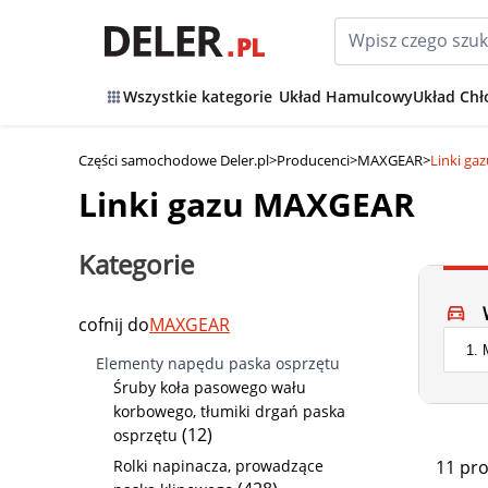
Wszystkie kategorie
Układ Hamulcowy
Układ Chł
Części samochodowe Deler.pl
>
Producenci
>
MAXGEAR
>
Linki g
Linki gazu MAXGEAR
Kategorie
cofnij do
MAXGEAR
Elementy napędu paska osprzętu
Śruby koła pasowego wału
korbowego, tłumiki drgań paska
(12)
osprzętu
11 pr
Rolki napinacza, prowadzące