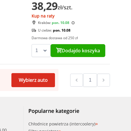
38,29
zł/szt.
Kup na raty
Kraków:
pon. 10.08
U ciebie:
pon. 10.08
Darmowa dostawa od 250 zł
Dodaj
do koszyka
Wybierz auto
Popularne kategorie
Chłodnice powietrza (intercoolery)
4.00