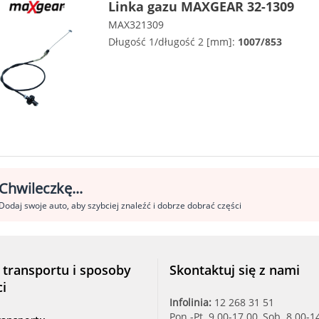
Linka gazu MAXGEAR 32-1309
MAX321309
Długość 1/długość 2 [mm]:
1007/853
Chwileczkę...
Dodaj swoje auto, aby szybciej znaleźć i dobrze dobrać części
 transportu i sposoby
Skontaktuj się z nami
ci
Infolinia:
12 268 31 51
Pon.-Pt. 9.00-17.00, Sob. 8.00-1