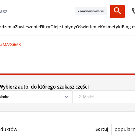
Zaawansowane
odzenia
Zawieszenie
Filtry
Oleje i płyny
Oświetlenie
Kosmetyki
Blog 
azu MAXGEAR
Wybierz auto, do którego szukasz części
oduktów
Sortuj