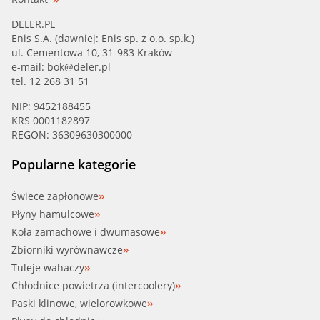
DELER.PL
Enis S.A. (dawniej: Enis sp. z o.o. sp.k.)
ul. Cementowa 10, 31-983 Kraków
e-mail:
bok@deler.pl
tel. 12 268 31 51
NIP: 9452188455
KRS 0001182897
REGON: 36309630300000
Popularne kategorie
Świece zapłonowe
Płyny hamulcowe
Koła zamachowe i dwumasowe
Zbiorniki wyrównawcze
Tuleje wahaczy
Chłodnice powietrza (intercoolery)
Paski klinowe, wielorowkowe