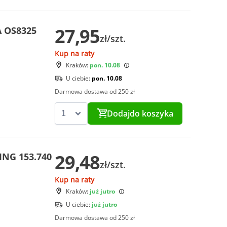
27,95
A OS8325
zł/szt.
Kup na raty
Kraków:
pon. 10.08
U ciebie:
pon. 10.08
Darmowa dostawa od 250 zł
Dodaj
do koszyka
29,48
ING 153.740
zł/szt.
Kup na raty
Kraków:
już jutro
U ciebie:
już jutro
Darmowa dostawa od 250 zł