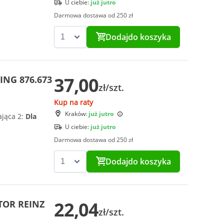
U ciebie:
już jutro
Darmowa dostawa od 250 zł
Dodaj
do koszyka
37,00
ING 876.673
zł/szt.
Kup na raty
Kraków:
już jutro
ająca 2:
Dla
U ciebie:
już jutro
Darmowa dostawa od 250 zł
Dodaj
do koszyka
22,04
CTOR REINZ
zł/szt.