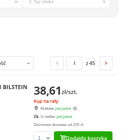
z
45
38,61
I BILSTEIN
zł/szt.
Kup na raty
Kraków:
już jutro
U ciebie:
już jutro
Darmowa dostawa od 250 zł
Dodaj
do koszyka