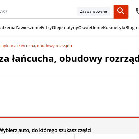
Zaawansowane
odzenia
Zawieszenie
Filtry
Oleje i płyny
Oświetlenie
Kosmetyki
Blog 
, napinacza łańcucha, obudowy rozrządu
cza łańcucha, obudowy rozrzą
Wybierz auto, do którego szukasz części