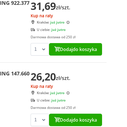
31,69
ING 922.377
zł/szt.
Kup na raty
Kraków:
już jutro
U ciebie:
już jutro
Darmowa dostawa od 250 zł
Dodaj
do koszyka
26,20
ING 147.660
zł/szt.
Kup na raty
Kraków:
już jutro
U ciebie:
już jutro
Darmowa dostawa od 250 zł
Dodaj
do koszyka