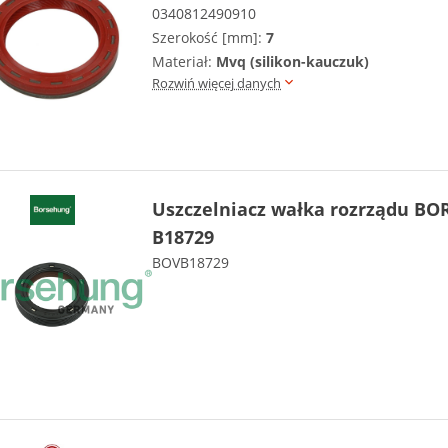
0340812490910
Szerokość [mm]:
7
Materiał:
Mvq (silikon-kauczuk)
Rozwiń więcej danych
Uszczelniacz wałka rozrządu B
B18729
BOVB18729