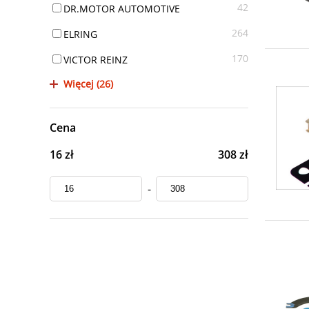
42
DR.MOTOR AUTOMOTIVE
264
ELRING
170
VICTOR REINZ
Więcej (26)
Cena
16 zł
308 zł
-