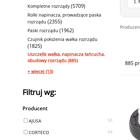
(5709)
Kompletne rozrządy
Rolki napinacza, prowadzące paska
(2355)
rozrządu
Producen
(1962)
Paski rozrządu
Czujnik położenia wałka rozrządu
(1825)
Uszczelki wałka, napinacza łańcucha,
obudowy rozrządu (885)
885 p
+ więcej (13)
Filtruj wg:
Producent
93
AJUSA
94
CORTECO