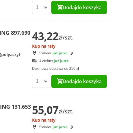
Dodaj
do koszyka
43,22
ING 897.690
zł/szt.
Kup na raty
Kraków:
już jutro
(polyacryl-
U ciebie:
już jutro
Darmowa dostawa od 250 zł
Dodaj
do koszyka
55,07
ING 131.653
zł/szt.
Kup na raty
Kraków:
już jutro