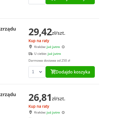
29,42
ozrządu
zł/szt.
Kup na raty
Kraków:
już jutro
U ciebie:
już jutro
Darmowa dostawa od 250 zł
Dodaj
do koszyka
26,81
ozrządu
zł/szt.
Kup na raty
Kraków:
już jutro