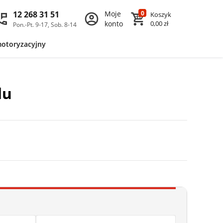
12 268 31 51
Moje
0
Koszyk
konto
0,00 zł
Pon.-Pt. 9-17, Sob. 8-14
motoryzacyjny
du