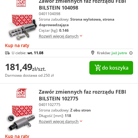
Zawór zmiennych faz rozrządu FEBI
BILSTEIN 104098
0401104098
Strona zabudowy:
Strona wylotowa, strona
doprowadzająca
Ciężar [kg]:
0.146
Rozwiń więcej danych
Kup na raty
U ciebie:
wt. 11.08
Kraków:
już jutro
181,49
do koszyka
zł/szt.
Darmowa dostawa od 250 zł
Zawór zmiennych faz rozrządu FEBI
BILSTEIN 102775
0401102775
Strona zabudowy:
Z obu stron
Długość [mm]:
118
Rozwiń więcej danych
Kup na raty