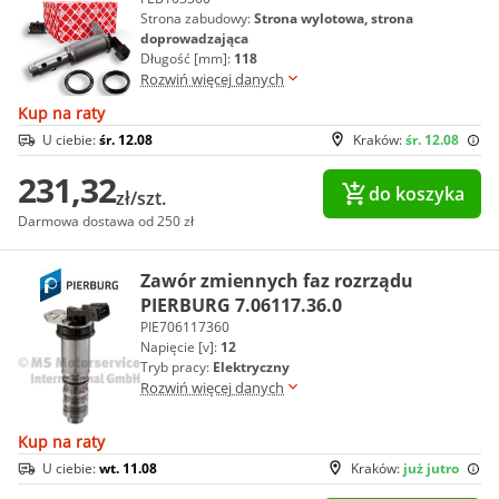
Strona zabudowy:
Strona wylotowa, strona
doprowadzająca
Długość [mm]:
118
Rozwiń więcej danych
Kup na raty
U ciebie:
śr. 12.08
Kraków:
śr. 12.08
231,32
do koszyka
zł/szt.
Darmowa dostawa od 250 zł
Zawór zmiennych faz rozrządu
PIERBURG 7.06117.36.0
PIE706117360
Napięcie [v]:
12
Tryb pracy:
Elektryczny
Rozwiń więcej danych
Kup na raty
U ciebie:
wt. 11.08
Kraków:
już jutro