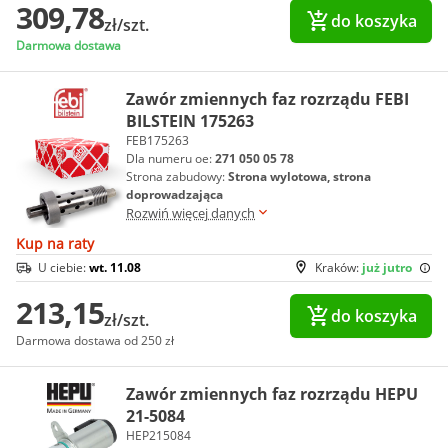
309,78
do koszyka
zł/szt.
Darmowa dostawa
Zawór zmiennych faz rozrządu FEBI
BILSTEIN 175263
FEB175263
Dla numeru oe:
271 050 05 78
Strona zabudowy:
Strona wylotowa, strona
doprowadzająca
Rozwiń więcej danych
Kup na raty
U ciebie:
wt. 11.08
Kraków:
już jutro
213,15
do koszyka
zł/szt.
Darmowa dostawa od 250 zł
Zawór zmiennych faz rozrządu HEPU
21-5084
HEP215084