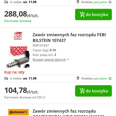
U ciebie:
wt. 11.08
Kraków:
już jutro
288,08
do koszyka
zł/szt.
Darmowa dostawa
Zawór zmiennych faz rozrządu FEBI
BILSTEIN 107437
FEB107437
Ciężar [kg]:
0.16
Ilość połączeń:
2
Rozwiń więcej danych
Kup na raty
U ciebie:
wt. 11.08
Kraków:
już jutro
104,78
do koszyka
zł/szt.
Darmowa dostawa od 250 zł
Zawór zmiennych faz rozrządu