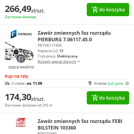
266,49
do koszyka
zł/szt.
Darmowa dostawa
Zawór zmiennych faz rozrządu
PIERBURG 7.06117.45.0
PIE706117450
Napięcie [v]:
12
Tryb pracy:
Elektryczny
Rozwiń więcej danych
Kup na raty
U ciebie:
wt. 11.08
Kraków:
już jutro
174,30
do koszyka
zł/szt.
Darmowa dostawa od 250 zł
Zawór zmiennych faz rozrządu FEBI
BILSTEIN 103360
FEB103360