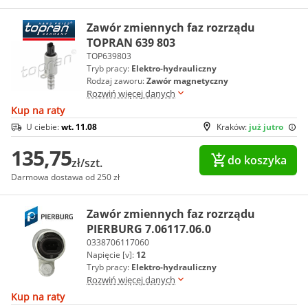
Zawór zmiennych faz rozrządu
TOPRAN 639 803
TOP639803
Tryb pracy:
Elektro-hydrauliczny
Rodzaj zaworu:
Zawór magnetyczny
Rozwiń więcej danych
Kup na raty
U ciebie:
wt. 11.08
Kraków:
już jutro
135,75
do koszyka
zł/szt.
Darmowa dostawa od 250 zł
Zawór zmiennych faz rozrządu
PIERBURG 7.06117.06.0
0338706117060
Napięcie [v]:
12
Tryb pracy:
Elektro-hydrauliczny
Rozwiń więcej danych
Kup na raty