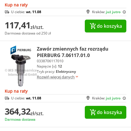
Kup na raty
U ciebie:
wt. 11.08
Kraków:
już jutro
117,41
do koszyka
zł/szt.
Darmowa dostawa od 250 zł
Zawór zmiennych faz rozrządu
PIERBURG 7.06117.01.0
0338706117010
Napięcie [v]:
12
Tryb pracy:
Elektryczny
Rozwiń więcej danych
Kup na raty
U ciebie:
wt. 11.08
Kraków:
już jutro
364,32
do koszyka
zł/szt.
Darmowa dostawa