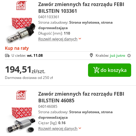
Zawór zmiennych faz rozrządu FEBI
BILSTEIN 103361
0401103361
Strona zabudowy:
Strona wylotowa, strona
doprowadzająca
Długość [mm]:
110
Rozwiń więcej danych
Kup na raty
U ciebie:
wt. 11.08
Kraków:
już jutro
194,51
do koszyka
zł/szt.
Darmowa dostawa od 250 zł
Zawór zmiennych faz rozrządu FEBI
BILSTEIN 46085
040146085
Strona zabudowy:
Strona wylotowa, strona
doprowadzająca
Ciężar [kg]:
0.16
Rozwiń więcej danych