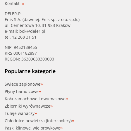
Kontakt
DELER.PL
Enis S.A. (dawniej: Enis sp. z o.o. sp.k.)
ul. Cementowa 10, 31-983 Kraków
e-mail:
bok@deler.pl
tel. 12 268 31 51
NIP: 9452188455
KRS 0001182897
REGON: 36309630300000
Popularne kategorie
Świece zapłonowe
Płyny hamulcowe
Koła zamachowe i dwumasowe
Zbiorniki wyrównawcze
Tuleje wahaczy
Chłodnice powietrza (intercoolery)
Paski klinowe, wielorowkowe