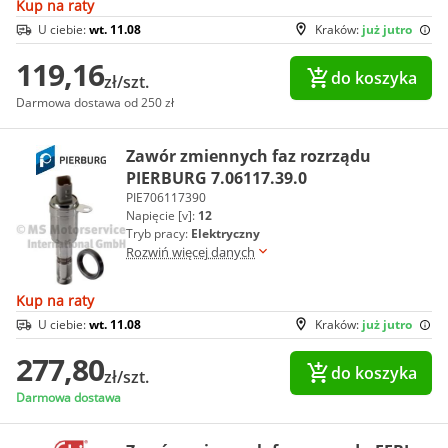
Kup na raty
U ciebie:
wt. 11.08
Kraków:
już jutro
119,16
do koszyka
zł/szt.
Darmowa dostawa od 250 zł
Zawór zmiennych faz rozrządu
PIERBURG 7.06117.39.0
PIE706117390
Napięcie [v]:
12
Tryb pracy:
Elektryczny
Rozwiń więcej danych
Kup na raty
U ciebie:
wt. 11.08
Kraków:
już jutro
277,80
do koszyka
zł/szt.
Darmowa dostawa