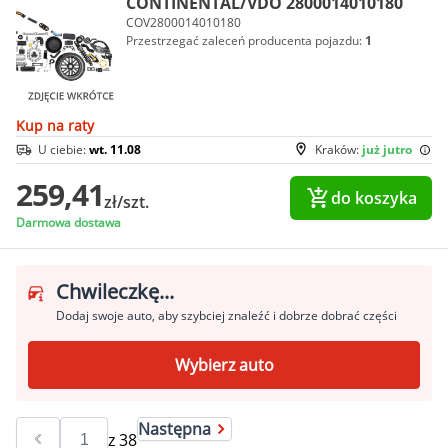
CONTINENTAL/VDO 2800014010180
COV2800014010180
Przestrzegać zaleceń producenta pojazdu:
1
Kup na raty
U ciebie:
wt. 11.08
Kraków:
już jutro
259,41
do koszyka
zł/szt.
Darmowa dostawa
Chwileczkę...
Dodaj swoje auto, aby szybciej znaleźć i dobrze dobrać części
Wybierz auto
Następna
z
38