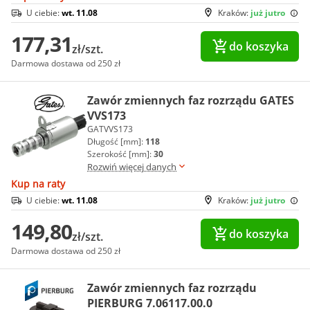
U ciebie:
wt. 11.08
Kraków:
już jutro
177,31
do koszyka
zł/szt.
Darmowa dostawa od 250 zł
Zawór zmiennych faz rozrządu GATES
VVS173
GATVVS173
Długość [mm]:
118
Szerokość [mm]:
30
Rozwiń więcej danych
Kup na raty
U ciebie:
wt. 11.08
Kraków:
już jutro
149,80
do koszyka
zł/szt.
Darmowa dostawa od 250 zł
Zawór zmiennych faz rozrządu
PIERBURG 7.06117.00.0