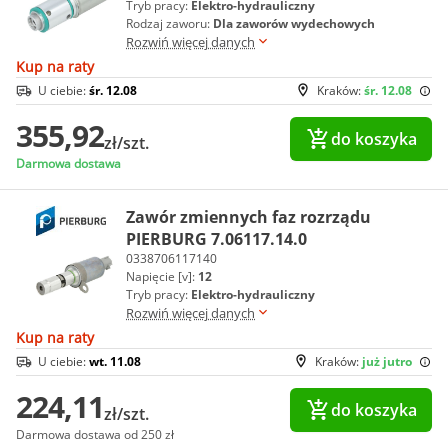
Tryb pracy:
Elektro-hydrauliczny
Rodzaj zaworu:
Dla zaworów wydechowych
Rozwiń więcej danych
Kup na raty
U ciebie:
śr. 12.08
Kraków:
śr. 12.08
355,92
do koszyka
zł/szt.
Darmowa dostawa
Zawór zmiennych faz rozrządu
PIERBURG 7.06117.14.0
0338706117140
Napięcie [v]:
12
Tryb pracy:
Elektro-hydrauliczny
Rozwiń więcej danych
Kup na raty
U ciebie:
wt. 11.08
Kraków:
już jutro
224,11
do koszyka
zł/szt.
Darmowa dostawa od 250 zł