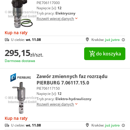
PIE706117000
Napięcie [v]:
12
Tryb pracy:
Elektryczny
Rozwiń więcej danych
Kup na raty
U ciebie:
wt. 11.08
Kraków:
już jutro
295,15
do koszyka
zł/szt.
Darmowa dostawa
Zawór zmiennych faz rozrządu
PIERBURG 7.06117.15.0
PIE706117150
Napięcie [v]:
12
Tryb pracy:
Elektro-hydrauliczny
Rozwiń więcej danych
Kup na raty
U ciebie:
wt. 11.08
Kraków:
już jutro